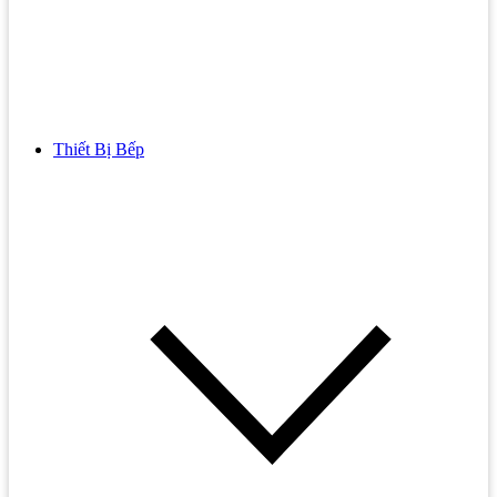
Thiết Bị Bếp
Bồn Cầu
Bồn cầu TOTO
Bồn cầu INAX
Bồn Cầu Thông Minh
Bồn Cầu 1 Khối
Bồn Cầu 2 Khối
Bồn Cầu Trẻ Em
Bồn cầu AMERICAN STANDARD
Bồn cầu CAESAR
Bồn Cầu COTTO