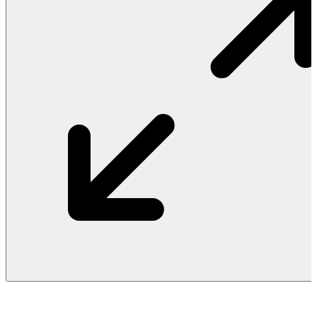
Vật Liệu Nước
Thiết Bị Nước STIEBEL ELTRON
Thiết Bị Nước ARISTON
Thiết Bị Nước TÂN Á ĐẠI THÀNH