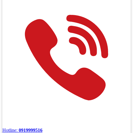
Hotline:
0919999516