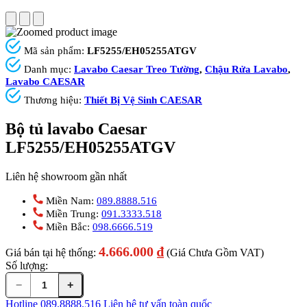
Mã sản phẩm:
LF5255/EH05255ATGV
Danh mục:
Lavabo Caesar Treo Tường
,
Chậu Rửa Lavabo
,
Lavabo CAESAR
Thương hiệu:
Thiết Bị Vệ Sinh CAESAR
Bộ tủ lavabo Caesar
LF5255/EH05255ATGV
Liên hệ showroom gần nhất
Miền Nam:
089.8888.516
Miền Trung:
091.3333.518
Miền Bắc:
098.6666.519
4.666.000
₫
Giá bán tại hệ thống:
(Giá Chưa Gồm VAT)
Số lượng:
−
+
Bộ
tủ
Hotline
089.8888.516
Liên hệ tư vấn toàn quốc