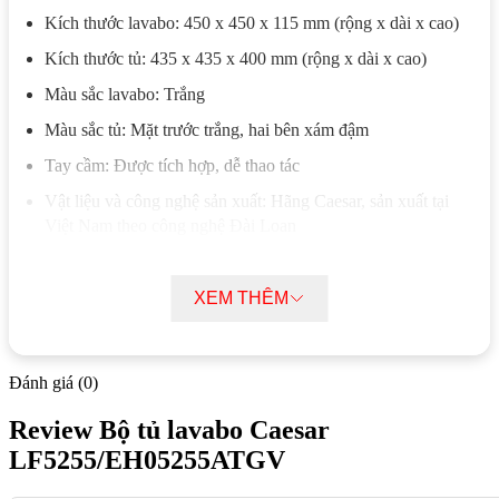
Kích thước lavabo: 450 x 450 x 115 mm (rộng x dài x cao)
Kích thước tủ: 435 x 435 x 400 mm (rộng x dài x cao)
Màu sắc lavabo: Trắng
Màu sắc tủ: Mặt trước trắng, hai bên xám đậm
Tay cầm: Được tích hợp, dễ thao tác
Vật liệu và công nghệ sản xuất: Hãng Caesar, sản xuất tại
Việt Nam theo công nghệ Đài Loan
Bộ sản phẩm: Gồm lavabo và tủ (không bao gồm vòi và bộ
xả)
XEM THÊM
Vòi mẫu trong ảnh: B400CP
Mô tả chi tiết Bộ tủ lavabo Caesar
Đánh giá (0)
LF5255/EH05255ATGV
Review Bộ tủ lavabo Caesar
Chậu rửa LF5255
với lòng sâu và rộng, giúp ngăn nước
LF5255/EH05255ATGV
văng ra ngoài hiệu quả khi sử dụng.