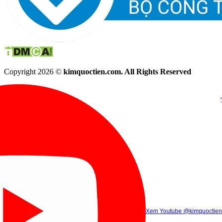
Copyright 2026 ©
kimquoctien.com. All Rights Reserved
Chat Facebook
Chat Zalo
(8h00 - 21h30)
(8h00 - 21h3
Xem Tik Tok
Xem Youtube
Gọi điện
@kimquoctienoffi
(8h00 - 21h30)
@kimquoctien