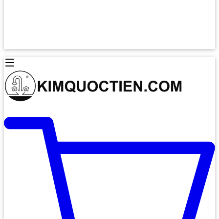
Lò Nướng Âm Tủ
Lò Nướng Bosch
Lò Nướng Độc lập
Lò Nướng Hafele
Thiết Bị Vệ Sinh
Máy Hút Mùi
Thiết Bị Vệ Sinh INAX
Máy Hút Khử Mùi Classic
Thiết Bị Vệ Sinh TOTO
Máy Hút Khử Mùi Đảo
Thiết Bị Vệ Sinh Cotto
Máy Hút Mùi Áp Tường
Thiết Bị Vệ Sinh CAESAR
Máy Hút Mùi Âm Trần
Thiết Bị Vệ Sinh American Standard
Máy Rửa Chén Bát
Thiết Bị Vệ Sinh BELLO
Máy Rửa Chén Âm Toàn Phần
Thiết Bị Vệ Sinh VIGLACERA
Máy Rửa Chén Bát 12 Bộ
Thiết Bị Vệ Sinh THIÊN THANH
Máy Rửa Chén Bát Bán Âm
Thiết Bị Bếp