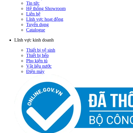
Tin tức
Hệ thống Showroom
Liên hệ
Lĩnh vực hoạt động
Tuyển dụng
Catalogue
Lĩnh vực kinh doanh
Thiết bị vệ sinh
Thiết bị bếp
Phụ kiện tủ
Vật liệu nước
Điện máy