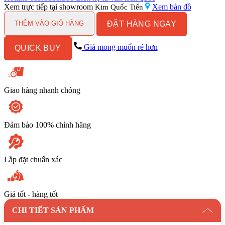
lavabo
Xem trực tiếp tại showroom
Xem bản đồ
Kim Quốc Tiến
Caesar
ĐẶT HÀNG NGAY
LF5255/EH05255ATGV
THÊM VÀO GIỎ HÀNG
số
lượng
Giá mong muốn rẻ hơn
QUICK BUY
Giao hàng nhanh chóng
Đảm bảo 100% chính hãng
Lắp đặt chuẩn xác
Giá tốt - hàng tốt
CHI TIẾT SẢN PHẨM