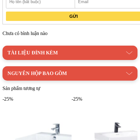
GỬI
Chưa có bình luận nào
TÀI LIỆU ĐÍNH KÈM
NGUYÊN HỘP BAO GỒM
Sản phẩm tương tự
-25%
-25%
Bản vẽ kỹ thuật Bộ tủ lavabo Caesar LF5255/EH05255ATGV
Mua ngay Bộ tủ lavabo Caesar
LF5255/EH05255ATGV chính hãng tại
Kim Quốc Tiến