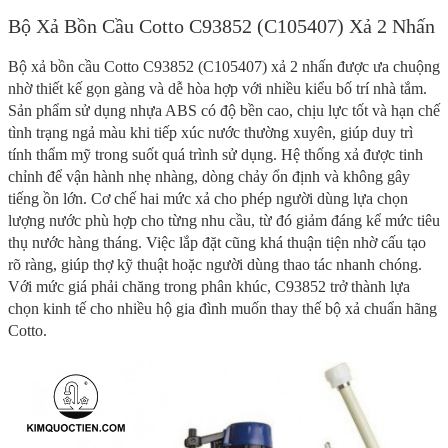
Bộ Xả Bồn Cầu Cotto C93852 (C105407) Xả 2 Nhấn
Bộ xả bồn cầu Cotto C93852 (C105407) xả 2 nhấn được ưa chuộng
nhờ thiết kế gọn gàng và dễ hòa hợp với nhiều kiểu bố trí nhà tắm.
Sản phẩm sử dụng nhựa ABS có độ bền cao, chịu lực tốt và hạn chế
tình trạng ngả màu khi tiếp xúc nước thường xuyên, giúp duy trì
tính thẩm mỹ trong suốt quá trình sử dụng. Hệ thống xả được tinh
chỉnh để vận hành nhẹ nhàng, dòng chảy ổn định và không gây
tiếng ồn lớn. Cơ chế hai mức xả cho phép người dùng lựa chọn
lượng nước phù hợp cho từng nhu cầu, từ đó giảm đáng kể mức tiêu
thụ nước hàng tháng. Việc lắp đặt cũng khá thuận tiện nhờ cấu tạo
rõ ràng, giúp thợ kỹ thuật hoặc người dùng thao tác nhanh chóng.
Với mức giá phải chăng trong phân khúc, C93852 trở thành lựa
chọn kinh tế cho nhiều hộ gia đình muốn thay thế bộ xả chuẩn hãng
Cotto.