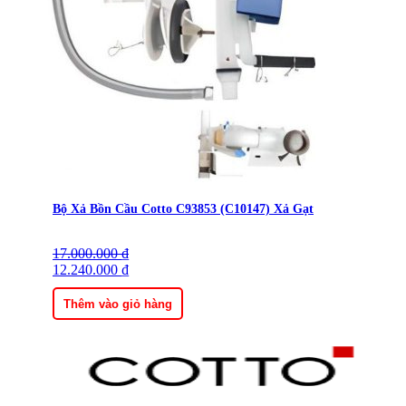
Bộ Xả Bồn Cầu Cotto C93853 (C10147) Xả Gạt
17.000.000
Giá
Giá
₫
gốc
12.240.000
hiện
₫
là:
tại
17.000.000 ₫.
là:
Thêm vào giỏ hàng
12.240.000 ₫.