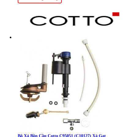
Bộ Xả Bồn Cầu Cotto C95051 (C10127) Xả Gạt