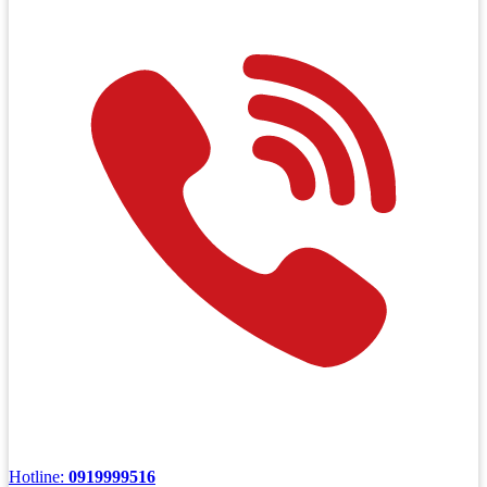
Hotline:
0919999516