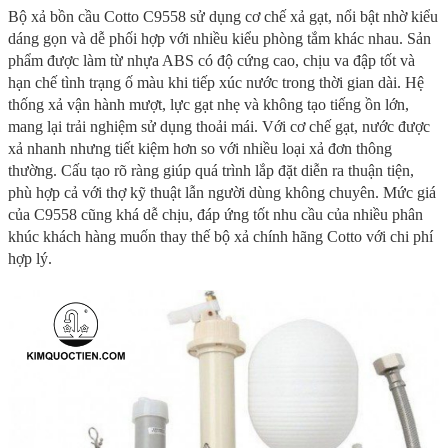
Bộ xả bồn cầu Cotto C9558 sử dụng cơ chế xả gạt, nổi bật nhờ kiểu
dáng gọn và dễ phối hợp với nhiều kiểu phòng tắm khác nhau. Sản
phẩm được làm từ nhựa ABS có độ cứng cao, chịu va đập tốt và
hạn chế tình trạng ố màu khi tiếp xúc nước trong thời gian dài. Hệ
thống xả vận hành mượt, lực gạt nhẹ và không tạo tiếng ồn lớn,
mang lại trải nghiệm sử dụng thoải mái. Với cơ chế gạt, nước được
xả nhanh nhưng tiết kiệm hơn so với nhiều loại xả đơn thông
thường. Cấu tạo rõ ràng giúp quá trình lắp đặt diễn ra thuận tiện,
phù hợp cả với thợ kỹ thuật lẫn người dùng không chuyên. Mức giá
của C9558 cũng khá dễ chịu, đáp ứng tốt nhu cầu của nhiều phân
khúc khách hàng muốn thay thế bộ xả chính hãng Cotto với chi phí
hợp lý.