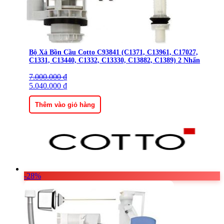
Bộ Xả Bồn Cầu Cotto C93841 (C1371, C13961, C17027,
C1331, C13440, C1332, C13330, C13882, C1389) 2 Nhấn
7.000.000
Giá
Giá
₫
gốc
5.040.000
hiện
₫
là:
tại
7.000.000 ₫.
là:
Thêm vào giỏ hàng
5.040.000 ₫.
-28%