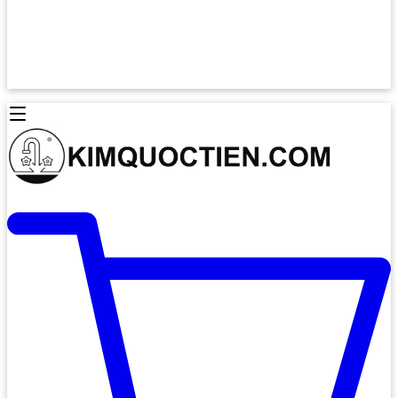
Lò Nướng Âm Tủ
Lò Nướng Bosch
Lò Nướng Độc lập
Lò Nướng Hafele
Thiết Bị Vệ Sinh
Máy Hút Mùi
Thiết Bị Vệ Sinh INAX
Máy Hút Khử Mùi Classic
Thiết Bị Vệ Sinh TOTO
Máy Hút Khử Mùi Đảo
Thiết Bị Vệ Sinh Cotto
Máy Hút Mùi Áp Tường
Thiết Bị Vệ Sinh CAESAR
Máy Hút Mùi Âm Trần
Thiết Bị Vệ Sinh American Standard
Máy Rửa Chén Bát
Thiết Bị Vệ Sinh BELLO
Máy Rửa Chén Âm Toàn Phần
Thiết Bị Vệ Sinh VIGLACERA
Máy Rửa Chén Bát 12 Bộ
Thiết Bị Vệ Sinh THIÊN THANH
Máy Rửa Chén Bát Bán Âm
Thiết Bị Bếp