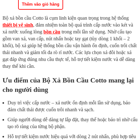
18.000.000 ₫.
là:
Thêm vào giỏ hàng
12.960.000 ₫.
Bộ xả bồn cầu Cotto là cụm linh kiện quan trọng trong hệ thống
thiết bị vệ sinh
, đảm nhiệm toàn bộ quá trình cấp nước vào két và
xả nước xuống lòng
bồn cầu
trong mỗi lần sử dụng. Nhờ cấu tạo
gồm van xả, van cấp, nút nhấn hoặc tay gạt (tùy dòng 1 khối – 2
khối), bộ xả giúp hệ thống bồn cầu vận hành ổn định, cuốn trôi chất
thải nhanh và giảm tối đa rò rỉ nước. Các lựa chọn xả đôi hoặc xả
gạt đáp ứng đúng nhu cầu thực tế, hỗ trợ tiết kiệm nước và dễ dàng
thay thế khi cần.
Ưu điểm của Bộ Xả Bồn Cầu Cotto mang lại
cho người dùng
Duy trì việc cấp nước – xả nước ổn định mỗi lần sử dụng, bảo
đảm chất thải được cuốn trôi nhanh và sạch.
Giúp người dùng dễ dàng tự lắp đặt, thay thế hoặc bảo trì nhờ cấu
tạo rõ ràng của từng bộ phận.
Hỗ trợ tiết kiệm nước hiệu quả với dòng 2 nút nhấn, phù hợp tiêu