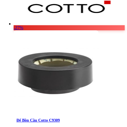
Vật Liệu Nước
Thiết Bị Nước STIEBEL ELTRON
Thiết Bị Nước ARISTON
-27%
Thiết Bị Nước TÂN Á ĐẠI THÀNH
Đế Bồn Cầu Cotto C9309