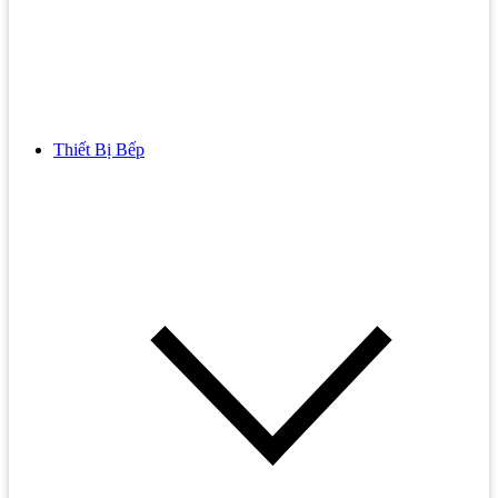
Thiết Bị Bếp
Bồn Cầu
Bồn cầu TOTO
Bồn cầu INAX
Bồn Cầu Thông Minh
Bồn Cầu 1 Khối
Bồn Cầu 2 Khối
Bồn Cầu Trẻ Em
Bồn cầu AMERICAN STANDARD
Bồn cầu CAESAR
Bồn Cầu COTTO