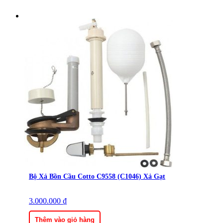
Bộ Xả Bồn Cầu Cotto C9558 (C1046) Xả Gạt
3.000.000
₫
Thêm vào giỏ hàng