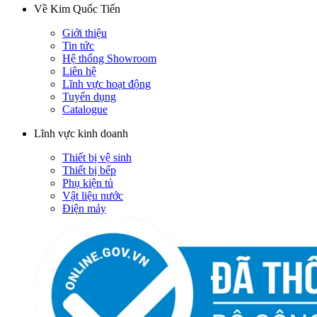
Về Kim Quốc Tiến
Giới thiệu
Tin tức
Hệ thống Showroom
Liên hệ
Lĩnh vực hoạt động
Tuyển dụng
Catalogue
Lĩnh vực kinh doanh
Thiết bị vệ sinh
Thiết bị bếp
Phụ kiện tủ
Vật liệu nước
Điện máy