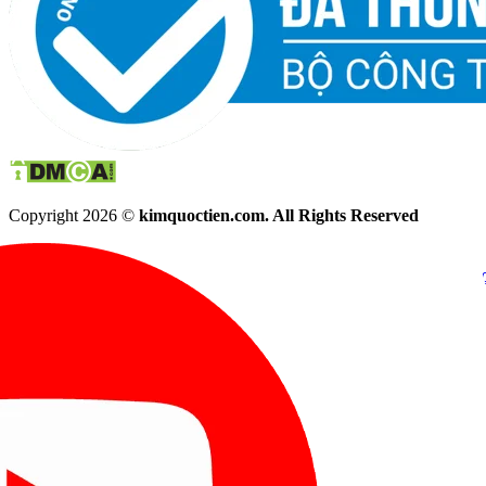
Copyright 2026 ©
kimquoctien.com. All Rights Reserved
Chat Facebook
Chat Zalo
(8h00 - 21h30)
(8h00 - 21h3