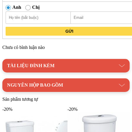
đình lẫn công trình công cộng.
Anh
Chị
Được cung cấp bởi đại lý chính hãng Caesar
Kim Quốc
Tiến
, đảm bảo sản phẩm đúng chuẩn, có đầy đủ chính sách
bảo hành rõ ràng.
GỬI
Danh mục:
Thiết Bị Vệ Sinh
/
Bồn Cầu
/
Bồn cầu
CAESAR
/
Bồn Cầu Rửa Cơ Caesar
Chưa có bình luận nào
Thương hiệu:
Thiết Bị Vệ Sinh CAESAR
TÀI LIỆU ĐÍNH KÈM
NGUYÊN HỘP BAO GỒM
Sản phẩm tương tự
-20%
-20%