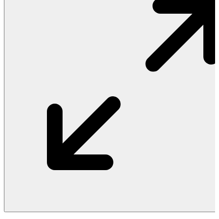
Vật Liệu Nước
Thiết Bị Nước STIEBEL ELTRON
Thiết Bị Nước ARISTON
Thiết Bị Nước TÂN Á ĐẠI THÀNH