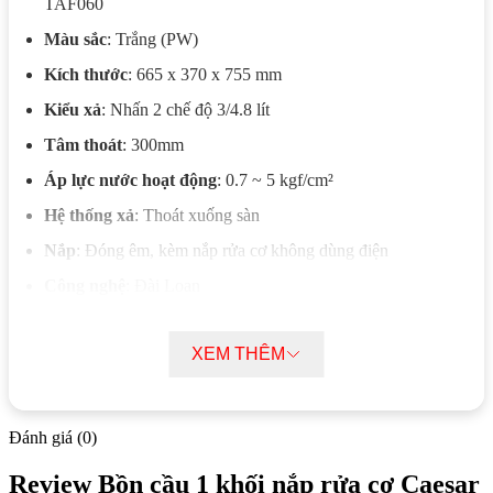
TAF060
Màu sắc
: Trắng (PW)
Kích thước
: 665 x 370 x 755 mm
Kiểu xả
: Nhấn 2 chế độ 3/4.8 lít
Tâm thoát
: 300mm
Áp lực nước hoạt động
: 0.7 ~ 5 kgf/cm²
Hệ thống xả
: Thoát xuống sàn
Nắp
: Đóng êm, kèm nắp rửa cơ không dùng điện
Công nghệ
: Đài Loan
Xuất xứ
: Việt Nam
XEM THÊM
Bảo hành
: 2 năm
Bộ sản phẩm bao gồm
: Thân cầu C1391-PW và nắp rửa cơ
TAF060
Đánh giá (0)
Mô tả chi tiết Bồn cầu 1 khối nắp rửa cơ
Review Bồn cầu 1 khối nắp rửa cơ Caesar