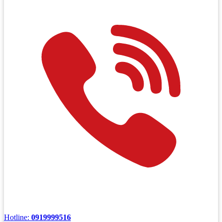
Hotline:
0919999516