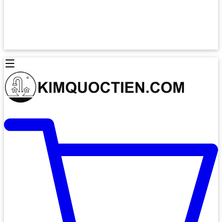
Lò Nướng Âm Tủ
Lò Nướng Bosch
Lò Nướng Độc lập
Lò Nướng Hafele
Thiết Bị Vệ Sinh
Máy Hút Mùi
Thiết Bị Vệ Sinh INAX
Máy Hút Khử Mùi Classic
Thiết Bị Vệ Sinh TOTO
Máy Hút Khử Mùi Đảo
Thiết Bị Vệ Sinh Cotto
Máy Hút Mùi Áp Tường
Thiết Bị Vệ Sinh CAESAR
Máy Hút Mùi Âm Trần
Thiết Bị Vệ Sinh American Standard
Máy Rửa Chén Bát
Thiết Bị Vệ Sinh BELLO
Máy Rửa Chén Âm Toàn Phần
Thiết Bị Vệ Sinh VIGLACERA
Máy Rửa Chén Bát 12 Bộ
Thiết Bị Vệ Sinh THIÊN THANH
Máy Rửa Chén Bát Bán Âm
Thiết Bị Bếp