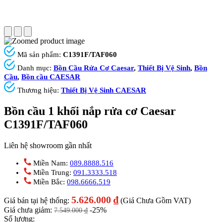
Mã sản phẩm:
C1391F/TAF060
Danh mục:
Bồn Cầu Rửa Cơ Caesar
,
Thiết Bị Vệ Sinh
,
Bồn
Cầu
,
Bồn cầu CAESAR
Thương hiệu:
Thiết Bị Vệ Sinh CAESAR
Bồn cầu 1 khối nắp rửa cơ Caesar
C1391F/TAF060
Liên hệ showroom gần nhất
Miền Nam:
089.8888.516
Miền Trung:
091.3333.518
Miền Bắc:
098.6666.519
5.626.000
₫
Giá bán tại hệ thống:
(Giá Chưa Gồm VAT)
Giá chưa giảm:
-25%
7.549.000
₫
Số lượng: