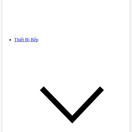
Thiết Bị Bếp
Bồn Cầu
Bồn cầu TOTO
Bồn cầu INAX
Bồn Cầu Thông Minh
Bồn Cầu 1 Khối
Bồn Cầu 2 Khối
Bồn Cầu Trẻ Em
Bồn cầu AMERICAN STANDARD
Bồn cầu CAESAR
Bồn Cầu COTTO