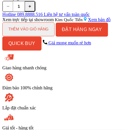
−
+
Bồn
cầu
Hotline
089.8888.516
Liên hệ tư vấn toàn quốc
1
Xem trực tiếp tại showroom
Xem bản đồ
Kim Quốc Tiến
khối
ĐẶT HÀNG NGAY
nắp
THÊM VÀO GIỎ HÀNG
rửa
cơ
Giá mong muốn rẻ hơn
QUICK BUY
Caesar
C1391F/TAF060
số
lượng
Giao hàng nhanh chóng
Đảm bảo 100% chính hãng
Lắp đặt chuẩn xác
Giá tốt - hàng tốt