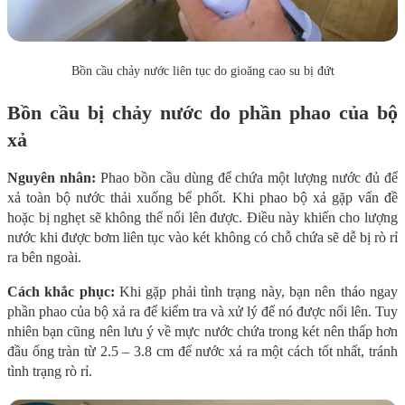
Bồn cầu chảy nước liên tục do gioăng cao su bị đứt
Bồn cầu bị chảy nước do phần phao của bộ
xả
Nguyên nhân:
Phao bồn cầu dùng để chứa một lượng nước đủ để
xả toàn bộ nước thải xuống bể phốt. Khi phao bộ xả gặp vấn đề
hoặc bị nghẹt sẽ không thể nổi lên được. Điều này khiến cho lượng
nước khi được bơm liên tục vào két không có chỗ chứa sẽ dễ bị rò rỉ
ra bên ngoài.
Cách khắc phục:
Khi gặp phải tình trạng này, bạn nên tháo ngay
phần phao của bộ xả ra để kiểm tra và xử lý để nó được nổi lên. Tuy
nhiên bạn cũng nên lưu ý về mực nước chứa trong két nên thấp hơn
đầu ống tràn từ 2.5 – 3.8 cm để nước xả ra một cách tốt nhất, tránh
tình trạng rò rỉ.