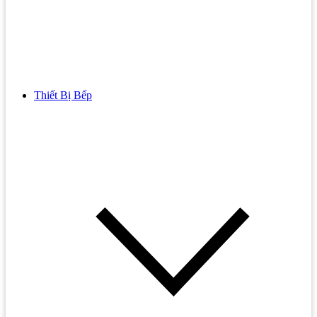
Thiết Bị Bếp
Bồn Cầu
Bồn cầu TOTO
Bồn cầu INAX
Bồn Cầu Thông Minh
Bồn Cầu 1 Khối
Bồn Cầu 2 Khối
Bồn Cầu Trẻ Em
Bồn cầu AMERICAN STANDARD
Bồn cầu CAESAR
Bồn Cầu COTTO