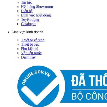
Tin tức
Hệ thống Showroom
Liên hệ
Lĩnh vực hoạt động
Tuyển dụng
Catalogue
Lĩnh vực kinh doanh
Thiết bị vệ sinh
Thiết bị bếp
Phụ kiện tủ
Vật liệu nước
Điện máy