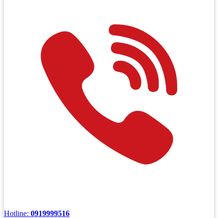
Hotline:
0919999516