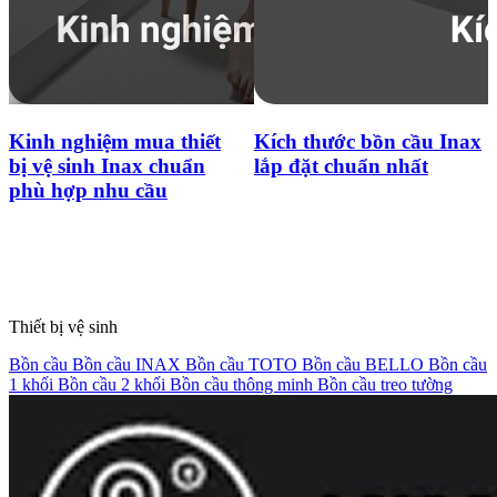
Cấu tạo bồn cầu INAX
và nguyên lý hoạt động
Kích thước bồn cầu Inax
lắp đặt chuẩn nhất
Thiết bị vệ sinh
Bồn cầu
Bồn cầu INAX
Bồn cầu TOTO
Bồn cầu BELLO
Bồn cầu
1 khối
Bồn cầu 2 khối
Bồn cầu thông minh
Bồn cầu treo tường