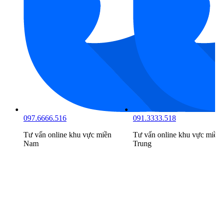
091.3333.518
098.6666.519
n
Tư vấn online khu vực
miền
Tư vấn online khu vực
miề
Trung
Bắc