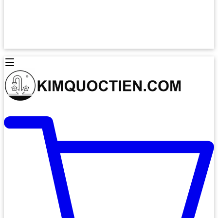
Lò Nướng Âm Tủ
Lò Nướng Bosch
Lò Nướng Độc lập
Lò Nướng Hafele
Thiết Bị Vệ Sinh
Máy Hút Mùi
Thiết Bị Vệ Sinh INAX
Máy Hút Khử Mùi Classic
Thiết Bị Vệ Sinh TOTO
Máy Hút Khử Mùi Đảo
Thiết Bị Vệ Sinh Cotto
Máy Hút Mùi Áp Tường
Thiết Bị Vệ Sinh CAESAR
Máy Hút Mùi Âm Trần
Thiết Bị Vệ Sinh American Standard
Máy Rửa Chén Bát
Thiết Bị Vệ Sinh BELLO
Máy Rửa Chén Âm Toàn Phần
Thiết Bị Vệ Sinh VIGLACERA
Máy Rửa Chén Bát 12 Bộ
Thiết Bị Vệ Sinh THIÊN THANH
Máy Rửa Chén Bát Bán Âm
Thiết Bị Bếp