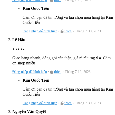
Kim Quốc Tiến
Cảm ơn bạn đã tin tưởng và lựa chọn mua hàng tại Kim
Quốc Tiến
Các tính năng ưu việt của bồn cầu TOTO
Đăng nhập để bình luận
•
thích
•
Tháng 7 30, 2023
CS767RW6 nắp rửa Washlet
Lê Hậu
★
★
★
★
★
Có bảng điều khiển từ xa (không dây) với 2 chế độ người
dùng
Giao hàng nhanh, đóng gói cẩn thận, giá rẻ rất ưng ý ạ. Cảm
ơn shop nhiều
Điều chỉnh nhiệt độ sấy 3 chế độ
Đăng nhập để bình luận
•
thích
•
Tháng 7 12, 2023
Điều chỉnh nhiệt độ vòi rửa 3 chế độ
Kim Quốc Tiến
Điều chỉnh sưởi ấm bệ ngồi 3 chế độ
Cảm ơn bạn đã tin tưởng và lựa chọn mua hàng tại Kim
Tự động phun sương làm sạch lòng bồn cầu và vòi rửa bằng
Quốc Tiến
cách ngăn vi khuẩn đảm bảo vệ sinh
Các chức năng rửa: làm sạch phía sau, rửa sạch phía trước,
Đăng nhập để bình luận
•
thích
•
Tháng 7 30, 2023
rửa massage thư giãn, điều chỉnh nhiệt độ và áp suất nước.
Nguyễn Văn Quyết