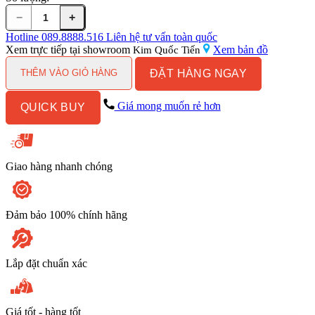
−
+
Bồn
Cầu
Hotline
089.8888.516
Liên hệ tư vấn toàn quốc
Điện
Xem trực tiếp tại showroom
Xem bản đồ
Kim Quốc Tiến
Tử
ĐẶT HÀNG NGAY
TOTO
THÊM VÀO GIỎ HÀNG
CS767RW6#XW
Kèm
Giá mong muốn rẻ hơn
QUICK BUY
Nắp
Rửa
Điện
Tử
WASHLET
Giao hàng nhanh chóng
Dòng
C5
-
TCF6531Z
Đảm bảo 100% chính hãng
(220V)
số
lượng
Lắp đặt chuẩn xác
Giá tốt - hàng tốt