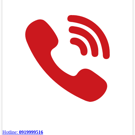
Hotline:
0919999516