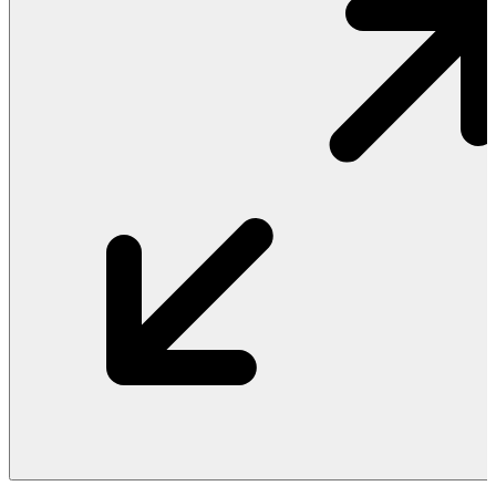
Vật Liệu Nước
Thiết Bị Nước STIEBEL ELTRON
Thiết Bị Nước ARISTON
Thiết Bị Nước TÂN Á ĐẠI THÀNH