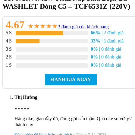
Két nước: S767R
WASHLET Dòng C5 – TCF6531Z (220V)
Thân sứ: SW767V
4.67
Bệ ngồi và nắp đậy: TCF6531Z dòng C5
★
★
★
★
★
3
đánh giá của khách hàng
5
66%
| 2 đánh giá
Bản vẽ kĩ thuật bồn cầu TOTO
4
33%
| 1 đánh giá
CS767RW6 nắp rửa Washlet
3
0%
| 0 đánh giá
2
0%
| 0 đánh giá
1
0%
| 0 đánh giá
ĐÁNH GIÁ NGAY
Thị Hường
★
★
★
★
★
Hàng oke, giao đầy đủ, đóng gói cẩn thận. Quá oke so với giá
thành này
Đăng nhập để bình luận
•
thích
•
Tháng 7 12, 2023