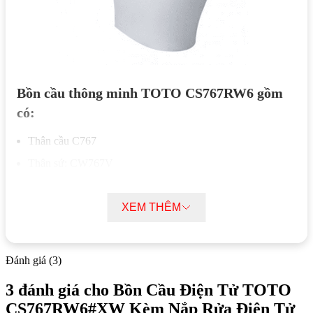
Bồn cầu thông minh TOTO CS767RW6 gồm
có:
Thân cầu C767
Thân sứ: CW767V
Bộ cố định: HF90590U
XEM THÊM
Mũ chụp: HF9A874
Van dừng: AP004A
Dây cấp: 260033-2
Đánh giá (3)
Ông nối sàn: VM3D042Z
3 đánh giá cho
Bồn Cầu Điện Tử TOTO
Đệm thoát sàn: T53P100VRJ1
CS767RW6#XW Kèm Nắp Rửa Điện Tử