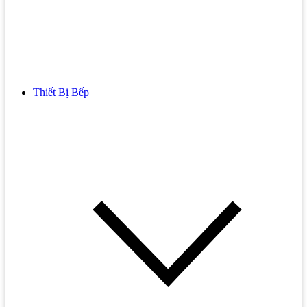
Thiết Bị Bếp
Bồn Cầu
Bồn cầu TOTO
Bồn cầu INAX
Bồn Cầu Thông Minh
Bồn Cầu 1 Khối
Bồn Cầu 2 Khối
Bồn Cầu Trẻ Em
Bồn cầu AMERICAN STANDARD
Bồn cầu CAESAR
Bồn Cầu COTTO