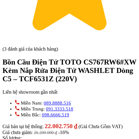
(3 đánh giá của khách hàng)
Bồn Cầu Điện Tử TOTO CS767RW6#XW
Kèm Nắp Rửa Điện Tử WASHLET Dòng
C5 – TCF6531Z (220V)
Liên hệ showroom gần nhất
Miền Nam:
089.8888.516
Miền Trung:
091.3333.518
Miền Bắc:
098.6666.519
22.002.750
₫
Giá bán tại hệ thống:
(Giá Chưa Gồm VAT)
Giá chưa giảm:
-16%
26.200.000
₫
Số lượng: