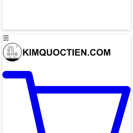
Lò Nướng Âm Tủ
Lò Nướng Bosch
Lò Nướng Độc lập
Lò Nướng Hafele
Thiết Bị Vệ Sinh
Máy Hút Mùi
Thiết Bị Vệ Sinh INAX
Máy Hút Khử Mùi Classic
Thiết Bị Vệ Sinh TOTO
Máy Hút Khử Mùi Đảo
Thiết Bị Vệ Sinh Cotto
Máy Hút Mùi Áp Tường
Thiết Bị Vệ Sinh CAESAR
Máy Hút Mùi Âm Trần
Thiết Bị Vệ Sinh American Standard
Máy Rửa Chén Bát
Thiết Bị Vệ Sinh BELLO
Máy Rửa Chén Âm Toàn Phần
Thiết Bị Vệ Sinh VIGLACERA
Máy Rửa Chén Bát 12 Bộ
Thiết Bị Vệ Sinh THIÊN THANH
Máy Rửa Chén Bát Bán Âm
Thiết Bị Bếp