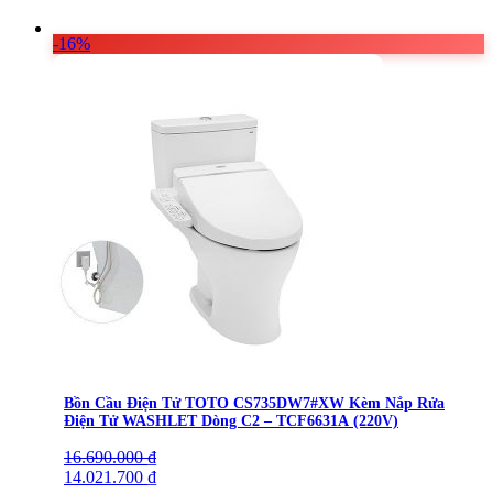
-16%
Bồn Cầu Điện Tử TOTO CS735DW7#XW Kèm Nắp Rửa
Điện Tử WASHLET Dòng C2 – TCF6631A (220V)
16.690.000
Giá
Giá
₫
gốc
14.021.700
hiện
₫