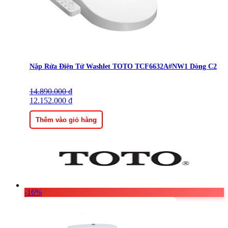
Nắp Rửa Điện Tử Washlet TOTO TCF6632A#NW1 Dòng C2
14.890.000
Giá
Giá
₫
gốc
12.152.000
hiện
₫
là:
tại
14.890.000 ₫.
là:
Thêm vào giỏ hàng
12.152.000 ₫.
-16%