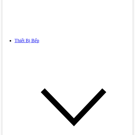
Thiết Bị Bếp
Bồn Cầu
Bồn cầu TOTO
Bồn cầu INAX
Bồn Cầu Thông Minh
Bồn Cầu 1 Khối
Bồn Cầu 2 Khối
Bồn Cầu Trẻ Em
Bồn cầu AMERICAN STANDARD
Bồn cầu CAESAR
Bồn Cầu COTTO