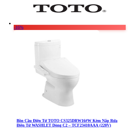
-16%
Bồn Cầu Điện Tử TOTO CS325DRW16#W Kèm Nắp Rửa
Điện Tử WASHLET Dòng C2 – TCF23410AAA (220V)