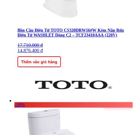
Bồn Cầu Điện Tử TOTO CS320DRW16#W Kèm Nắp Rửa
Điện Tử WASHLET Dòng C2 – TCF23410AAA (220V)
17.710.000
Giá
Giá
₫
gốc
14.876.400
hiện
₫
là:
tại
17.710.000 ₫.
là:
Thêm vào giỏ hàng
14.876.400 ₫.
-18%