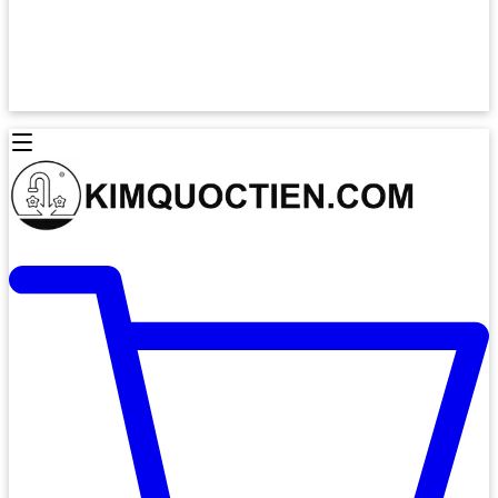
Lò Nướng Âm Tủ
Lò Nướng Bosch
Lò Nướng Độc lập
Lò Nướng Hafele
Thiết Bị Vệ Sinh
Máy Hút Mùi
Thiết Bị Vệ Sinh INAX
Máy Hút Khử Mùi Classic
Thiết Bị Vệ Sinh TOTO
Máy Hút Khử Mùi Đảo
Thiết Bị Vệ Sinh Cotto
Máy Hút Mùi Áp Tường
Thiết Bị Vệ Sinh CAESAR
Máy Hút Mùi Âm Trần
Thiết Bị Vệ Sinh American Standard
Máy Rửa Chén Bát
Thiết Bị Vệ Sinh BELLO
Máy Rửa Chén Âm Toàn Phần
Thiết Bị Vệ Sinh VIGLACERA
Máy Rửa Chén Bát 12 Bộ
Thiết Bị Vệ Sinh THIÊN THANH
Máy Rửa Chén Bát Bán Âm
Thiết Bị Bếp