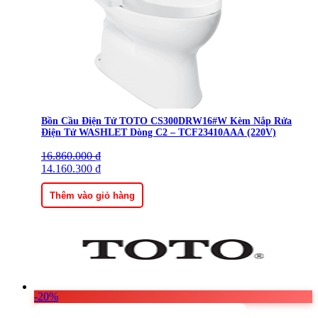
Bồn Cầu Điện Tử TOTO CS300DRW16#W Kèm Nắp Rửa
Điện Tử WASHLET Dòng C2 – TCF23410AAA (220V)
16.860.000
Giá
Giá
₫
gốc
14.160.300
hiện
₫
là:
tại
16.860.000 ₫.
là:
Thêm vào giỏ hàng
14.160.300 ₫.
-20%