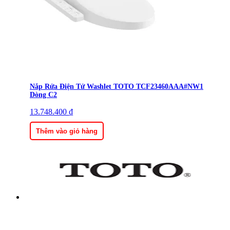
Nắp Rửa Điện Tử Washlet TOTO TCF23460AAA#NW1
Dòng C2
13.748.400
₫
Thêm vào giỏ hàng