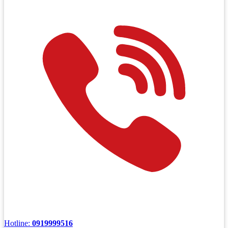
Hotline:
0919999516