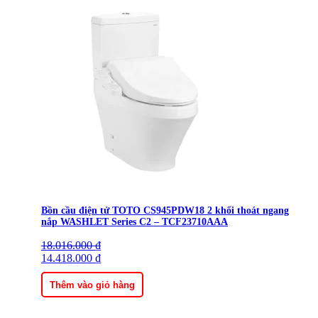
Bồn cầu điện tử TOTO CS945PDW18 2 khối thoát ngang
nắp WASHLET Series C2 – TCF23710AAA
18.016.000
Giá
Giá
₫
gốc
14.418.000
hiện
₫
là:
tại
18.016.000 ₫.
là:
Thêm vào giỏ hàng
14.418.000 ₫.