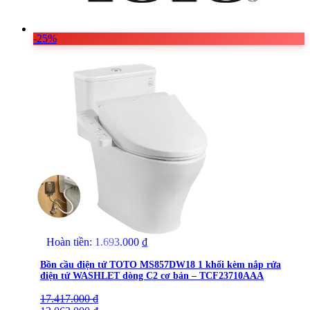
-25%
Hoàn tiền:
1.693.000
₫
Bồn cầu điện tử TOTO MS857DW18 1 khối kèm nắp rửa
điện tử WASHLET dòng C2 cơ bản – TCF23710AAA
17.417.000
Giá
Giá
₫