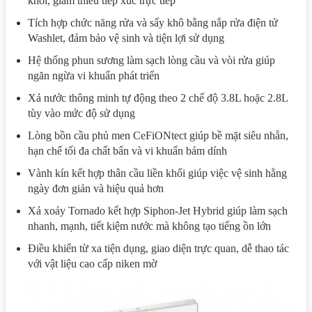
khỏi, giảm thiểu tiếp xúc trực tiếp
Tích hợp chức năng rửa và sấy khô bằng nắp rửa điện tử
Washlet, đảm bảo vệ sinh và tiện lợi sử dụng
Hệ thống phun sương làm sạch lòng cầu và vòi rửa giúp
ngăn ngừa vi khuẩn phát triển
Xả nước thông minh tự động theo 2 chế độ 3.8L hoặc 2.8L
tùy vào mức độ sử dụng
Lòng bồn cầu phủ men CeFiONtect giúp bề mặt siêu nhẵn,
hạn chế tối đa chất bẩn và vi khuẩn bám dính
Vành kín kết hợp thân cầu liền khối giúp việc vệ sinh hằng
ngày đơn giản và hiệu quả hơn
Xả xoáy Tornado kết hợp Siphon-Jet Hybrid giúp làm sạch
nhanh, mạnh, tiết kiệm nước mà không tạo tiếng ồn lớn
Điều khiển từ xa tiện dụng, giao diện trực quan, dễ thao tác
với vật liệu cao cấp niken mờ