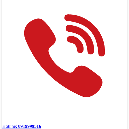
Hotline:
0919999516