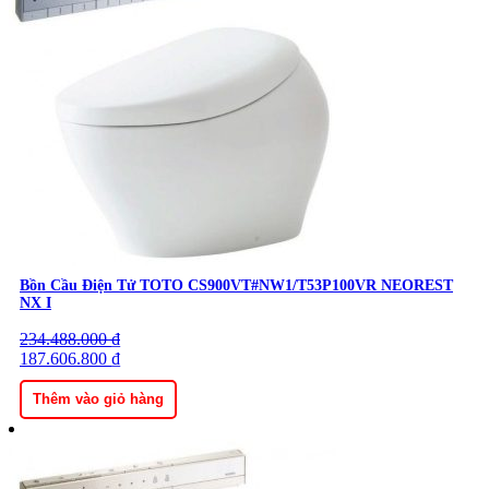
Bồn Cầu Điện Tử TOTO CS900VT#NW1/T53P100VR NEOREST
NX I
234.488.000
Giá
Giá
₫
gốc
187.606.800
hiện
₫
là:
tại
234.488.000 ₫.
là:
Thêm vào giỏ hàng
187.606.800 ₫.