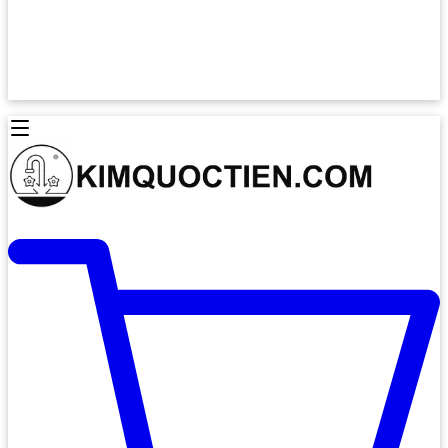
Lò Nướng Âm Tủ
Lò Nướng Bosch
Lò Nướng Độc lập
Lò Nướng Hafele
Thiết Bị Vệ Sinh
Máy Hút Mùi
Thiết Bị Vệ Sinh INAX
Máy Hút Khử Mùi Classic
Thiết Bị Vệ Sinh TOTO
Máy Hút Khử Mùi Đảo
Thiết Bị Vệ Sinh Cotto
Máy Hút Mùi Áp Tường
Thiết Bị Vệ Sinh CAESAR
Máy Hút Mùi Âm Trần
Thiết Bị Vệ Sinh American Standard
Máy Rửa Chén Bát
Thiết Bị Vệ Sinh BELLO
Máy Rửa Chén Âm Toàn Phần
Thiết Bị Vệ Sinh VIGLACERA
Máy Rửa Chén Bát 12 Bộ
Thiết Bị Vệ Sinh THIÊN THANH
Máy Rửa Chén Bát Bán Âm
Thiết Bị Bếp