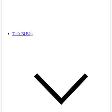
Thiết Bị Bếp
Bồn Cầu
Bồn cầu TOTO
Bồn cầu INAX
Bồn Cầu Thông Minh
Bồn Cầu 1 Khối
Bồn Cầu 2 Khối
Bồn Cầu Trẻ Em
Bồn cầu AMERICAN STANDARD
Bồn cầu CAESAR
Bồn Cầu COTTO