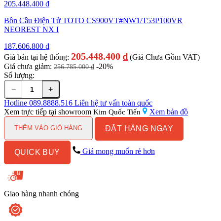
205.448.400
₫
Bồn Cầu Điện Tử TOTO CS900VT#NW1/T53P100VR
NEOREST NX I
187.606.800
₫
205.448.400
₫
Giá bán tại hệ thống:
(Giá Chưa Gồm VAT)
Giá chưa giảm:
-20%
256.785.000
₫
Số lượng:
−
+
Bồn
Cầu
Hotline
089.8888.516
Liên hệ tư vấn toàn quốc
Thông
Xem trực tiếp tại showroom
Xem bản đồ
Kim Quốc Tiến
Minh
ĐẶT HÀNG NGAY
TOTO
THÊM VÀO GIỎ HÀNG
CS900KVT#NW1/T53P100VR
NEOREST
Giá mong muốn rẻ hơn
QUICK BUY
NX
I
số
lượng
Giao hàng nhanh chóng