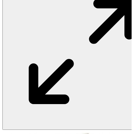
Vật Liệu Nước
Thiết Bị Nước STIEBEL ELTRON
Thiết Bị Nước ARISTON
Thiết Bị Nước TÂN Á ĐẠI THÀNH