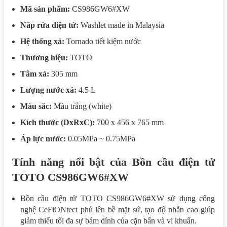
Mã sản phẩm:
CS986GW6#XW
Nắp rửa điện tử:
Washlet made in Malaysia
Hệ thống xả:
Tornado tiết kiệm nước
Thương hiệu:
TOTO
Tâm xả:
305 mm
Lượng nước xả:
4.5 L
Màu sắc:
Màu trắng (white)
Kích thước (DxRxC):
700 x 456 x 765 mm
Áp lực nước:
0.05MPa ~ 0.75MPa
Tính năng nổi bật của Bồn cầu điện tử
TOTO CS986GW6#XW
Bồn cầu điện tử TOTO CS986GW6#XW sử dụng công
nghệ CeFiONtect phủ lên bề mặt sứ, tạo độ nhẵn cao giúp
giảm thiểu tối đa sự bám dính của cặn bẩn và vi khuẩn.