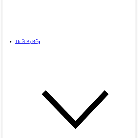
Thiết Bị Bếp
Bồn Cầu
Bồn cầu TOTO
Bồn cầu INAX
Bồn Cầu Thông Minh
Bồn Cầu 1 Khối
Bồn Cầu 2 Khối
Bồn Cầu Trẻ Em
Bồn cầu AMERICAN STANDARD
Bồn cầu CAESAR
Bồn Cầu COTTO