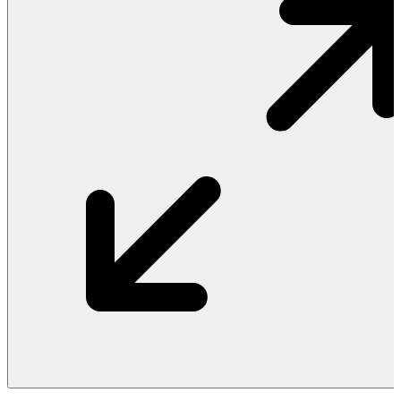
Vật Liệu Nước
Thiết Bị Nước STIEBEL ELTRON
Thiết Bị Nước ARISTON
Thiết Bị Nước TÂN Á ĐẠI THÀNH