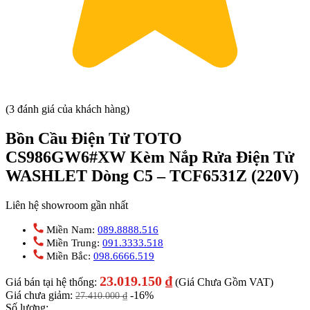
(3 đánh giá của khách hàng)
Bồn Cầu Điện Tử TOTO
CS986GW6#XW Kèm Nắp Rửa Điện Tử
WASHLET Dòng C5 – TCF6531Z (220V)
Liên hệ showroom gần nhất
Miền Nam:
089.8888.516
Miền Trung:
091.3333.518
Miền Bắc:
098.6666.519
23.019.150
₫
Giá bán tại hệ thống:
(Giá Chưa Gồm VAT)
Giá chưa giảm:
-16%
27.410.000
₫
Số lượng: