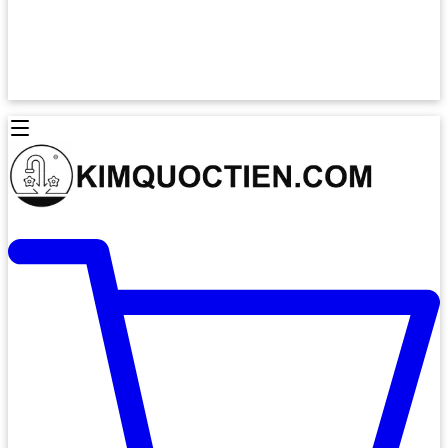
Lò Nướng Âm Tủ
Lò Nướng Bosch
Lò Nướng Độc lập
Lò Nướng Hafele
Thiết Bị Vệ Sinh
Máy Hút Mùi
Thiết Bị Vệ Sinh INAX
Máy Hút Khử Mùi Classic
Thiết Bị Vệ Sinh TOTO
Máy Hút Khử Mùi Đảo
Thiết Bị Vệ Sinh Cotto
Máy Hút Mùi Áp Tường
Thiết Bị Vệ Sinh CAESAR
Máy Hút Mùi Âm Trần
Thiết Bị Vệ Sinh American Standard
Máy Rửa Chén Bát
Thiết Bị Vệ Sinh BELLO
Máy Rửa Chén Âm Toàn Phần
Thiết Bị Vệ Sinh VIGLACERA
Máy Rửa Chén Bát 12 Bộ
Thiết Bị Vệ Sinh THIÊN THANH
Máy Rửa Chén Bát Bán Âm
Thiết Bị Bếp