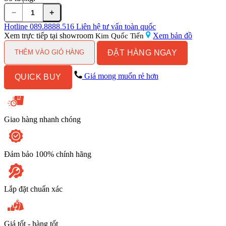
−
+
Bồn
Cầu
Hotline
089.8888.516
Liên hệ tư vấn toàn quốc
Điện
Xem trực tiếp tại showroom
Xem bản đồ
Kim Quốc Tiến
Tử
ĐẶT HÀNG NGAY
TOTO
THÊM VÀO GIỎ HÀNG
CS986GW6#XW
Kèm
Giá mong muốn rẻ hơn
QUICK BUY
Nắp
Rửa
Điện
Tử
WASHLET
Giao hàng nhanh chóng
Dòng
C5
-
TCF6531Z
Đảm bảo 100% chính hãng
(220V)
số
lượng
Lắp đặt chuẩn xác
Giá tốt - hàng tốt