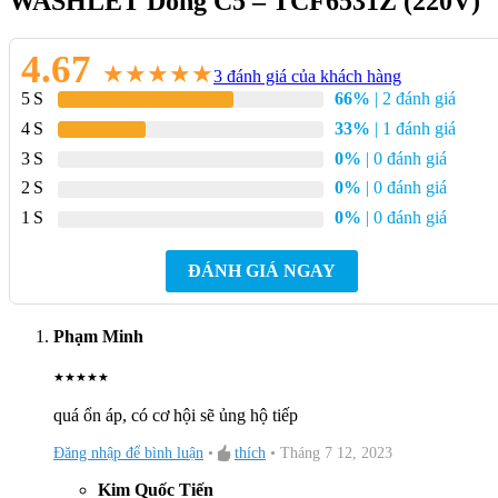
WASHLET Dòng C5 – TCF6531Z (220V)
4.67
★
★
★
★
★
3
đánh giá của khách hàng
5
66%
| 2 đánh giá
4
33%
| 1 đánh giá
3
0%
| 0 đánh giá
2
0%
| 0 đánh giá
1
0%
| 0 đánh giá
ĐÁNH GIÁ NGAY
Phạm Minh
★
★
★
★
★
quá ổn áp, có cơ hội sẽ ủng hộ tiếp
Đăng nhập để bình luận
•
thích
•
Tháng 7 12, 2023
Kim Quốc Tiến