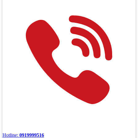
Hotline:
0919999516