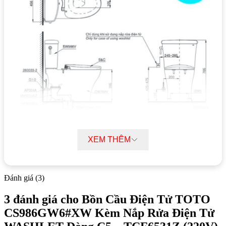
XEM THÊM
Danh mục:
Thiết Bị Vệ Sinh
/
Bồn Cầu
/
Bồn cầu
TOTO
/
Bồn Cầu Thông Minh TOTO
/
Bồn Cầu TOTO
Đánh giá (3)
Washlet
3 đánh giá cho
Bồn Cầu Điện Tử TOTO
Thương hiệu:
Thiết Bị Vệ Sinh TOTO
CS986GW6#XW Kèm Nắp Rửa Điện Tử