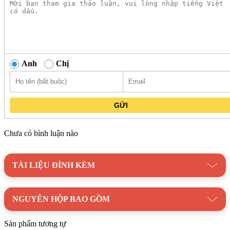
Thiết kế vành kín thuận tiện vệ sinh hàng ngày, giữ cho khu
vực xung quanh luôn sạch sẽ mà không cần đến các bước vệ
sinh công phu.
Bồn cầu điện tử TOTO MS885DW7#XW được ứng dụng
kết hợp công nghệ CeFiONtect và xả Tornado hoạt động
Anh
Chị
đồng bộ tạo dòng nước xoáy mạnh, duy trì hiệu suất làm
sạch cao và giảm thiểu tối đa vết bẩn bám lại trên bề mặt.
Danh mục:
Thiết Bị Vệ Sinh
/
Bồn Cầu
/
Bồn cầu
GỬI
TOTO
/
Bồn Cầu Thông Minh TOTO
/
Bồn Cầu TOTO
Washlet
Chưa có bình luận nào
Thương hiệu:
Thiết Bị Vệ Sinh TOTO
TÀI LIỆU ĐÍNH KÈM
NGUYÊN HỘP BAO GỒM
Sản phẩm tương tự