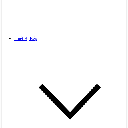
Thiết Bị Bếp
Bồn Cầu
Bồn cầu TOTO
Bồn cầu INAX
Bồn Cầu Thông Minh
Bồn Cầu 1 Khối
Bồn Cầu 2 Khối
Bồn Cầu Trẻ Em
Bồn cầu AMERICAN STANDARD
Bồn cầu CAESAR
Bồn Cầu COTTO