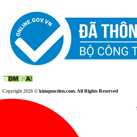
Copyright 2026 ©
kimquoctien.com. All Rights Reserved
Chat Facebook
Chat Zalo
(8h00 - 21h30)
(8h00 - 21h3