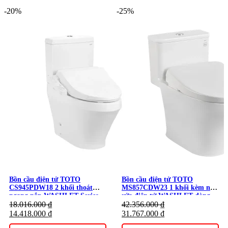
-20%
-25%
Bồn cầu điện tử TOTO
Bồn cầu điện tử TOTO
CS945PDW18 2 khối thoát
MS857CDW23 1 khối kèm nắp
ngang nắp WASHLET Series
rửa điện tử WASHLET dòng
C2 – TCF23710AAA
18.016.000
₫
S7 – TCF47360GAA
42.356.000
₫
14.418.000
₫
31.767.000
₫