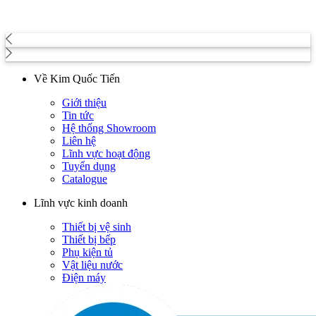
Về Kim Quốc Tiến
Giới thiệu
Tin tức
Hệ thống Showroom
Liên hệ
Lĩnh vực hoạt động
Tuyển dụng
Catalogue
Lĩnh vực kinh doanh
Thiết bị vệ sinh
Thiết bị bếp
Phụ kiện tủ
Vật liệu nước
Điện máy