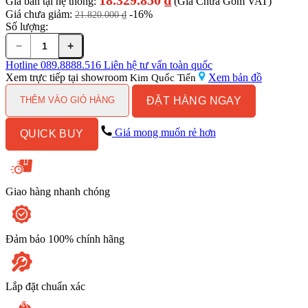
Giá bán tại hệ thống:
(Giá Chưa Gồm VAT)
Giá chưa giảm:
-16%
21.820.000
₫
Số lượng:
−
+
Bồn
Cầu
Hotline
089.8888.516
Liên hệ tư vấn toàn quốc
Điện
Xem trực tiếp tại showroom
Xem bản đồ
Kim Quốc Tiến
Tử
ĐẶT HÀNG NGAY
TOTO
THÊM VÀO GIỎ HÀNG
MS885DW7#XW
Kèm
Giá mong muốn rẻ hơn
QUICK BUY
Nắp
Rửa
Điện
Tử
WASHLET
Giao hàng nhanh chóng
Dòng
C2
-
TCF6631A
Đảm bảo 100% chính hãng
(220V)
số
lượng
Lắp đặt chuẩn xác