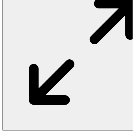
Vật Liệu Nước
Thiết Bị Nước STIEBEL ELTRON
Thiết Bị Nước ARISTON
Thiết Bị Nước TÂN Á ĐẠI THÀNH