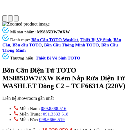
Mã sản phẩm:
MS885DW7#XW
Danh mục:
Bồn Cầu TOTO Washlet
,
Thiết Bị Vệ Sinh
,
Bồn
Cầu
,
Bồn cầu TOTO
,
Bồn Cầu Thông Minh TOTO
,
Bồn Cầu
Thông Minh
Thương hiệu:
Thiết Bị Vệ Sinh TOTO
Bồn Cầu Điện Tử TOTO
MS885DW7#XW Kèm Nắp Rửa Điện Tử
WASHLET Dòng C2 – TCF6631A (220V)
Liên hệ showroom gần nhất
Miền Nam:
089.8888.516
Miền Trung:
091.3333.518
Miền Bắc:
098.6666.519
18.329.850
₫