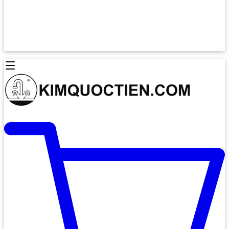
Lò Nướng Âm Tủ
Lò Nướng Bosch
Lò Nướng Độc lập
Lò Nướng Hafele
Thiết Bị Vệ Sinh
Máy Hút Mùi
Thiết Bị Vệ Sinh INAX
Máy Hút Khử Mùi Classic
Thiết Bị Vệ Sinh TOTO
Máy Hút Khử Mùi Đảo
Thiết Bị Vệ Sinh Cotto
Máy Hút Mùi Áp Tường
Thiết Bị Vệ Sinh CAESAR
Máy Hút Mùi Âm Trần
Thiết Bị Vệ Sinh American Standard
Máy Rửa Chén Bát
Thiết Bị Vệ Sinh BELLO
Máy Rửa Chén Âm Toàn Phần
Thiết Bị Vệ Sinh VIGLACERA
Máy Rửa Chén Bát 12 Bộ
Thiết Bị Vệ Sinh THIÊN THANH
Máy Rửa Chén Bát Bán Âm
Thiết Bị Bếp