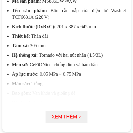
Mã sản phẩm:
MS885DW7#XW
Tên sản phẩm:
Bồn cầu nắp rửa điện tử Washlet
TCF6631A (220 V)
Kích thước (DxRxC):
701 x 387 x 645 mm
Thiết kế:
Thân dài
Tâm xả:
305 mm
Hệ thống xả:
Tornado với hai nút nhấn (4.5/3L)
Men sứ:
CeFiONtect chống dính và bám bẩn
Áp lực nước:
0.05 MPa ~ 0.75 MPa
Màu sắc:
Trắng
Bao gồm:
Van khóa và gioăng đế
Bảo hành:
2 năm
Tính năng nổi bật Bồn cầu điện tử TOTO
XEM THÊM
MS885DW7#XW