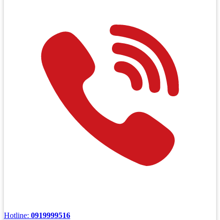
Hotline:
0919999516