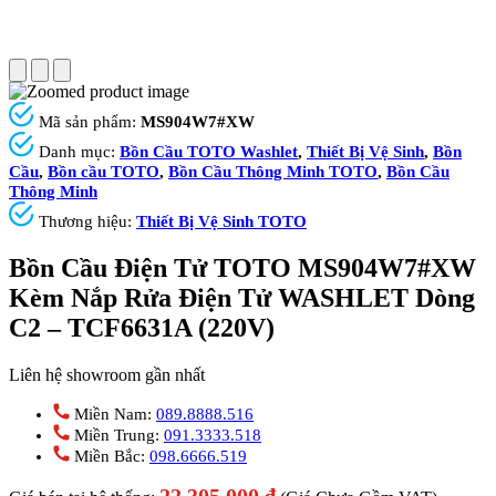
Mã sản phẩm:
MS904W7#XW
Danh mục:
Bồn Cầu TOTO Washlet
,
Thiết Bị Vệ Sinh
,
Bồn
Cầu
,
Bồn cầu TOTO
,
Bồn Cầu Thông Minh TOTO
,
Bồn Cầu
Thông Minh
Thương hiệu:
Thiết Bị Vệ Sinh TOTO
Bồn Cầu Điện Tử TOTO MS904W7#XW
Kèm Nắp Rửa Điện Tử WASHLET Dòng
C2 – TCF6631A (220V)
Liên hệ showroom gần nhất
Miền Nam:
089.8888.516
Miền Trung:
091.3333.518
Miền Bắc:
098.6666.519
22.305.000
₫