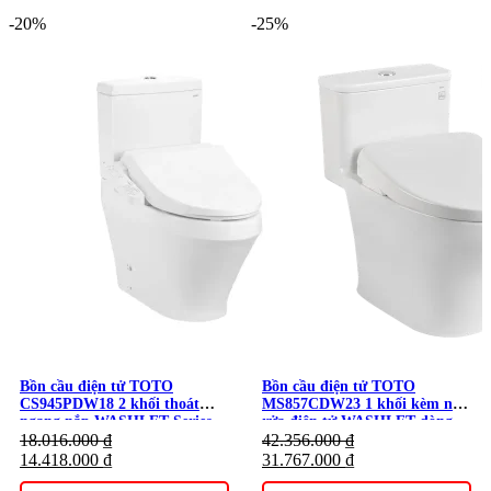
Washlet
-20%
-25%
Thương hiệu:
Thiết Bị TOTO
Bồn cầu điện tử TOTO
Bồn cầu điện tử TOTO
CS945PDW18 2 khối thoát
MS857CDW23 1 khối kèm nắp
ngang nắp WASHLET Series
rửa điện tử WASHLET dòng
C2 – TCF23710AAA
18.016.000
₫
S7 – TCF47360GAA
42.356.000
₫
14.418.000
₫
31.767.000
₫