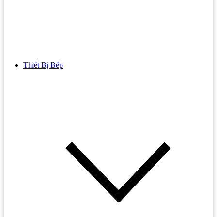
Thiết Bị Bếp
Bồn Cầu
Bồn cầu TOTO
Bồn cầu INAX
Bồn Cầu Thông Minh
Bồn Cầu 1 Khối
Bồn Cầu 2 Khối
Bồn Cầu Trẻ Em
Bồn cầu AMERICAN STANDARD
Bồn cầu CAESAR
Bồn Cầu COTTO