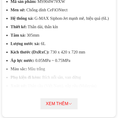
Mã sản phẩm:
MS904W7#XW
Men sứ:
Chống dính CeFiONtect
Hệ thống xả:
G-MAX Siphon-Jet mạnh mẽ, hiệu quả (6L)
Thiết kế:
Thân dài, thân kín
Tâm xả:
305mm
Lượng nước xả:
6L
Kích thước (DxRxC):
730 x 420 x 720 mm
Áp lực nước:
0.05MPa ~ 0.75MPa
Màu sắc:
Màu trắng
Phụ kiện đi kèm:
Bích nối sàn, van dừng
Xuất xứ:
Thân cầu (Việt Nam), nắp rửa (Malaysia)
Tính năng nổi bật Bồn cầu điện tử TOTO
XEM THÊM
MS904W7#XW
Bồn cầu điện tử TOTO MS904W7#XW được phủ lớp men