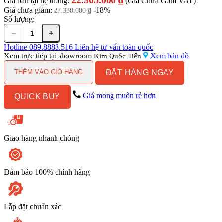
Giá bán tại hệ thống:
(Giá Chưa Gồm VAT)
Giá chưa giảm:
-18%
27.330.000
₫
Số lượng:
−
+
Bồn
Cầu
Hotline
089.8888.516
Liên hệ tư vấn toàn quốc
Điện
Xem trực tiếp tại showroom
Xem bản đồ
Kim Quốc Tiến
Tử
ĐẶT HÀNG NGAY
TOTO
THÊM VÀO GIỎ HÀNG
MS904W7#XW
Kèm
Giá mong muốn rẻ hơn
QUICK BUY
Nắp
Rửa
Điện
Tử
WASHLET
Giao hàng nhanh chóng
Dòng
C2
-
TCF6631A
Đảm bảo 100% chính hãng
(220V)
số
lượng
Lắp đặt chuẩn xác