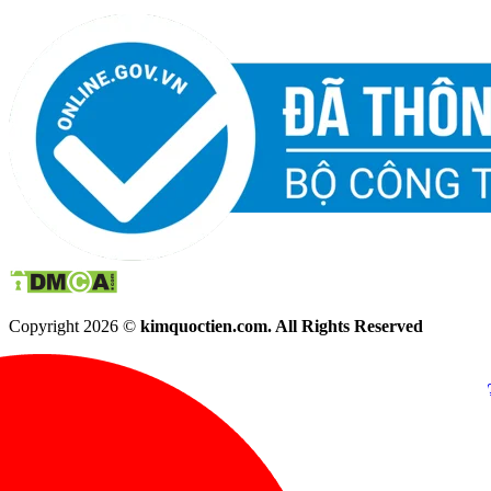
Copyright 2026 ©
kimquoctien.com. All Rights Reserved
Chat Facebook
Chat Zalo
(8h00 - 21h30)
(8h00 - 21h3