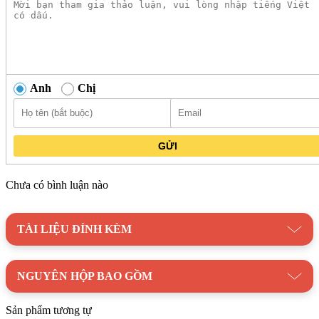
Bản vẽ kỹ thuật Bồn cầu điện tử TOTO
MS904W7#XW
Anh
Chị
GỬI
Chưa có bình luận nào
TÀI LIỆU ĐÍNH KÈM
NGUYÊN HỘP BAO GỒM
Danh mục:
Thiết Bị Vệ Sinh
/
Bồn Cầu
/
Bồn cầu
Sản phẩm tương tự
TOTO
/
Bồn Cầu Thông Minh TOTO
/
Bồn Cầu TOTO