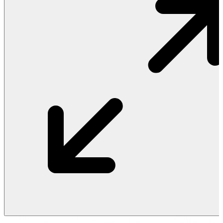
Vật Liệu Nước
Thiết Bị Nước STIEBEL ELTRON
Thiết Bị Nước ARISTON
Thiết Bị Nước TÂN Á ĐẠI THÀNH