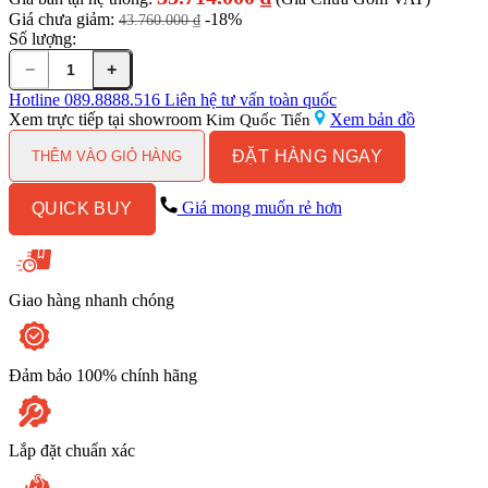
Giá chưa giảm:
-18%
43.760.000
₫
Số lượng:
−
+
Bồn
Cầu
Hotline
089.8888.516
Liên hệ tư vấn toàn quốc
Điện
Xem trực tiếp tại showroom
Xem bản đồ
Kim Quốc Tiến
Tử
ĐẶT HÀNG NGAY
TOTO
THÊM VÀO GIỎ HÀNG
MS914CRW12#XW
Kèm
Giá mong muốn rẻ hơn
QUICK BUY
Nắp
Rửa
Điện
Tử
WASHLET
Giao hàng nhanh chóng
(Loại
Giấu
Dây)
Dòng
Đảm bảo 100% chính hãng
S7
-
TCF4911EZ
Lắp đặt chuẩn xác
(220V)
số