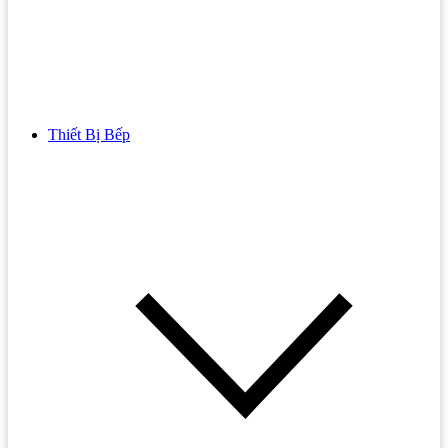
Thiết Bị Bếp
Bồn Cầu
Bồn cầu TOTO
Bồn cầu INAX
Bồn Cầu Thông Minh
Bồn Cầu 1 Khối
Bồn Cầu 2 Khối
Bồn Cầu Trẻ Em
Bồn cầu AMERICAN STANDARD
Bồn cầu CAESAR
Bồn Cầu COTTO