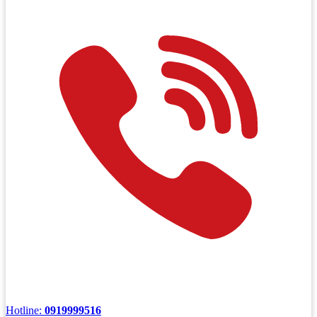
Hotline:
0919999516