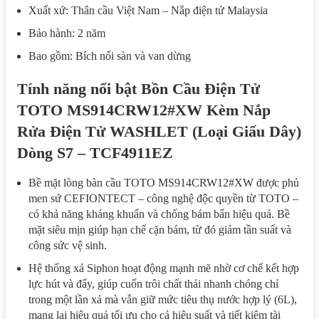
Xuất xứ: Thân cầu Việt Nam – Nắp điện tử Malaysia
Bảo hành: 2 năm
Bao gồm: Bích nối sàn và van dừng
Tính năng nổi bật Bồn Cầu Điện Tử
TOTO MS914CRW12#XW Kèm Nắp
Rửa Điện Tử WASHLET (Loại Giấu Dây)
Dòng S7 – TCF4911EZ
Bề mặt lòng bàn cầu TOTO MS914CRW12#XW được phủ
men sứ CEFIONTECT – công nghệ độc quyền từ TOTO –
có khả năng kháng khuẩn và chống bám bẩn hiệu quả. Bề
mặt siêu mịn giúp hạn chế cặn bám, từ đó giảm tần suất và
công sức vệ sinh.
Hệ thống xả Siphon hoạt động mạnh mẽ nhờ cơ chế kết hợp
lực hút và đẩy, giúp cuốn trôi chất thải nhanh chóng chỉ
trong một lần xả mà vẫn giữ mức tiêu thụ nước hợp lý (6L),
mang lại hiệu quả tối ưu cho cả hiệu suất và tiết kiệm tài