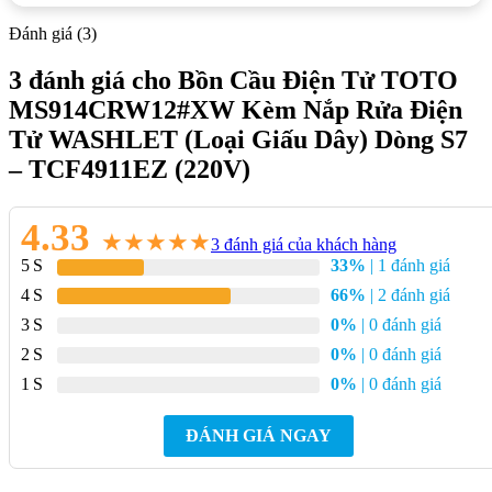
Đánh giá (3)
3 đánh giá cho
Bồn Cầu Điện Tử TOTO
MS914CRW12#XW Kèm Nắp Rửa Điện
Tử WASHLET (Loại Giấu Dây) Dòng S7
– TCF4911EZ (220V)
4.33
★
★
★
★
★
3
đánh giá của khách hàng
5
33%
| 1 đánh giá
4
66%
| 2 đánh giá
3
0%
| 0 đánh giá
Danh mục:
Thiết Bị Vệ Sinh
/
Bồn Cầu
/
Bồn cầu
2
0%
| 0 đánh giá
TOTO
/
Bồn Cầu Thông Minh TOTO
1
0%
| 0 đánh giá
Thương hiệu:
Thiết Bị TOTO
ĐÁNH GIÁ NGAY