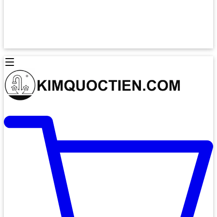
Lò Nướng Âm Tủ
Lò Nướng Bosch
Lò Nướng Độc lập
Lò Nướng Hafele
Thiết Bị Vệ Sinh
Máy Hút Mùi
Thiết Bị Vệ Sinh INAX
Máy Hút Khử Mùi Classic
Thiết Bị Vệ Sinh TOTO
Máy Hút Khử Mùi Đảo
Thiết Bị Vệ Sinh Cotto
Máy Hút Mùi Áp Tường
Thiết Bị Vệ Sinh CAESAR
Máy Hút Mùi Âm Trần
Thiết Bị Vệ Sinh American Standard
Máy Rửa Chén Bát
Thiết Bị Vệ Sinh BELLO
Máy Rửa Chén Âm Toàn Phần
Thiết Bị Vệ Sinh VIGLACERA
Máy Rửa Chén Bát 12 Bộ
Thiết Bị Vệ Sinh THIÊN THANH
Máy Rửa Chén Bát Bán Âm
Thiết Bị Bếp