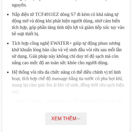
nguyên.
Nắp điện tử TCF4911EZ dòng S7 đi kèm có khả năng tự
động mở và đóng khi phát hiện người dùng, nhờ cảm biến
tích hợp, góp phần tăng tính tiện lợi và giảm tiếp xúc tay vào
bề mặt thiết bị.
Tích hợp công nghệ EWATER+ giúp tự động phun sương
khử khuẩn lòng bàn cầu và vệ sinh đầu vòi rửa sau mỗi lần
sử dụng. Giải pháp này không chỉ duy trì độ sạch mà còn
nâng cao mức độ an toàn sức khỏe cho người dùng.
Hệ thống vòi rửa đa chức năng có thể điều chỉnh vị trí linh
hoạt, tích hợp chế độ massage bằng tia nước có pha bọt khí,
mang lại cảm giác êm ái khi vệ sinh, đồng thời rửa sạch hiệu
quả.
Sau khi sử dụng, người dùng có thể kích hoạt tính năng sấy
khô bằng luồng gió ấm, khử mùi tự động và sưởi ấm bệ ngồi
để mang lại trải nghiệm dễ chịu, đặc biệt trong mùa lạnh.
XEM THÊM