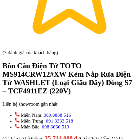
(3 đánh giá của khách hàng)
Bồn Cầu Điện Tử TOTO
MS914CRW12#XW Kèm Nắp Rửa Điện
Tử WASHLET (Loại Giấu Dây) Dòng S7
– TCF4911EZ (220V)
Liên hệ showroom gần nhất
Miền Nam:
089.8888.516
Miền Trung:
091.3333.518
Miền Bắc:
098.6666.519
35.714.000
₫
Giá bán tại hệ thống:
(Giá Chưa Gồm VAT)