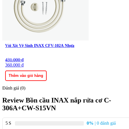
Vòi Xịt Vệ Sinh INAX CFV-102A Nhựa
431.000
Giá
Giá
₫
gốc
360.000
hiện
₫
là:
tại
431.000 ₫.
là:
Thêm vào giỏ hàng
360.000 ₫.
Đánh giá (0)
Review Bồn cầu INAX nắp rửa cơ C-
306A+CW-S15VN
5
0%
| 0 đánh giá