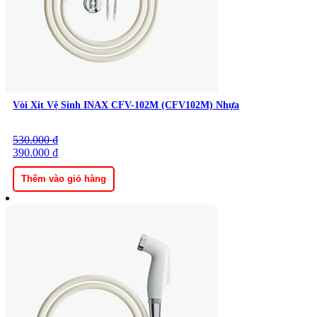
Vòi Xịt Vệ Sinh INAX CFV-102M (CFV102M) Nhựa
530.000
Giá
Giá
₫
gốc
390.000
hiện
₫
là:
tại
530.000 ₫.
là:
Thêm vào giỏ hàng
390.000 ₫.