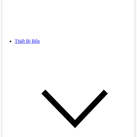
Thiết Bị Bếp
Bồn Cầu
Bồn cầu TOTO
Bồn cầu INAX
Bồn Cầu Thông Minh
Bồn Cầu 1 Khối
Bồn Cầu 2 Khối
Bồn Cầu Trẻ Em
Bồn cầu AMERICAN STANDARD
Bồn cầu CAESAR
Bồn Cầu COTTO