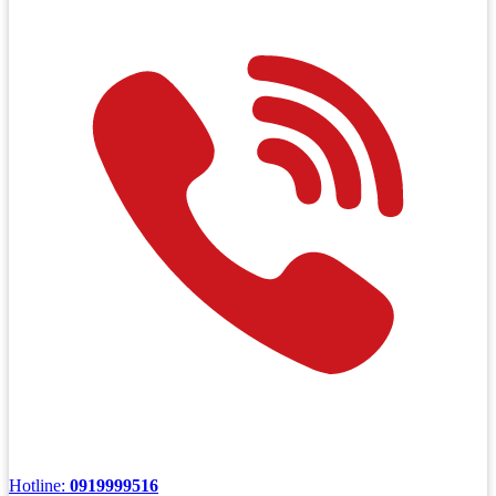
Hotline:
0919999516