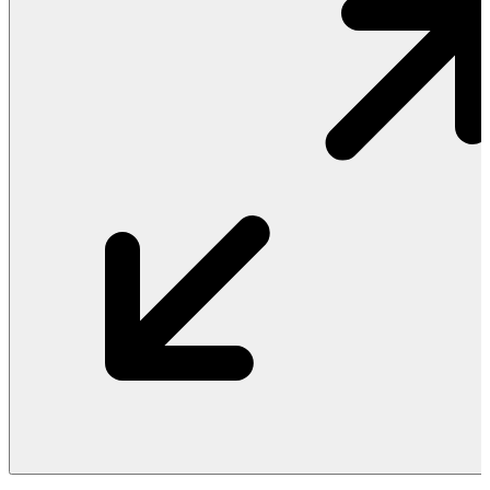
Vật Liệu Nước
Thiết Bị Nước STIEBEL ELTRON
Thiết Bị Nước ARISTON
Thiết Bị Nước TÂN Á ĐẠI THÀNH