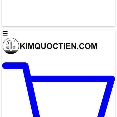
Lò Nướng Âm Tủ
Lò Nướng Bosch
Lò Nướng Độc lập
Lò Nướng Hafele
Thiết Bị Vệ Sinh
Máy Hút Mùi
Thiết Bị Vệ Sinh INAX
Máy Hút Khử Mùi Classic
Thiết Bị Vệ Sinh TOTO
Máy Hút Khử Mùi Đảo
Thiết Bị Vệ Sinh Cotto
Máy Hút Mùi Áp Tường
Thiết Bị Vệ Sinh CAESAR
Máy Hút Mùi Âm Trần
Thiết Bị Vệ Sinh American Standard
Máy Rửa Chén Bát
Thiết Bị Vệ Sinh BELLO
Máy Rửa Chén Âm Toàn Phần
Thiết Bị Vệ Sinh VIGLACERA
Máy Rửa Chén Bát 12 Bộ
Thiết Bị Vệ Sinh THIÊN THANH
Máy Rửa Chén Bát Bán Âm
Thiết Bị Bếp