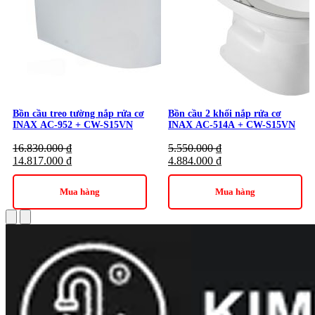
Bồn cầu treo tường nắp rửa cơ
Bồn cầu 2 khối nắp rửa cơ
INAX AC-952 + CW-S15VN
INAX AC-514A + CW-S15VN
16.830.000
₫
5.550.000
₫
14.817.000
₫
4.884.000
₫
Mua hàng
Mua hàng