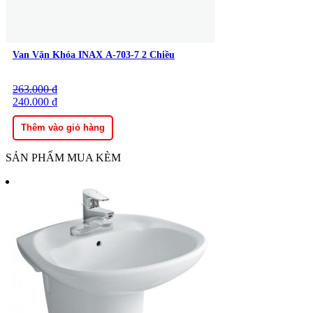
Van Vặn Khóa INAX A-703-7 2 Chiều
263.000
Giá
Giá
₫
gốc
240.000
hiện
₫
là:
tại
263.000 ₫.
là:
Thêm vào giỏ hàng
240.000 ₫.
SẢN PHẨM MUA KÈM