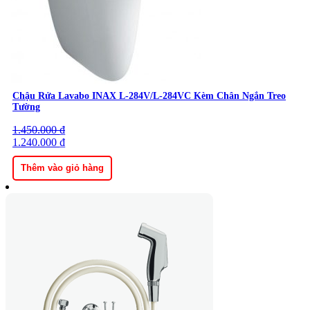
Chậu Rửa Lavabo INAX L-284V/L-284VC Kèm Chân Ngắn Treo
Tường
1.450.000
Giá
Giá
₫
gốc
1.240.000
hiện
₫
là:
tại
1.450.000 ₫.
là:
Thêm vào giỏ hàng
1.240.000 ₫.