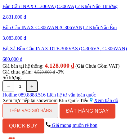
Bàn Cầu INAX C-306VA (C306VA) 2 Khối Nắp Thường
2.831.000
₫
Bồn Cầu INAX C-306VAN (C306VAN) 2 Khối Nắp Êm
3.083.000
₫
Bộ Xả Bồn Cầu INAX DTF-306VAS (C-306VA, C-306VAN)
680.000
₫
4.128.000
₫
Giá bán tại hệ thống:
(Giá Chưa Gồm VAT)
Giá chưa giảm:
-9%
4.520.000
₫
Số lượng:
−
+
Bồn
cầu
Hotline
089.8888.516
Liên hệ tư vấn toàn quốc
INAX
Xem trực tiếp tại showroom
Xem bản đồ
Kim Quốc Tiến
nắp
ĐẶT HÀNG NGAY
rửa
THÊM VÀO GIỎ HÀNG
cơ
C-
Giá mong muốn rẻ hơn
QUICK BUY
306A+CW-
S15VN
số