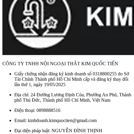
Danh mục:
Thiết Bị Vệ Sinh
/
Bồn Cầu
/
Bệt Inax
/
Bồn
Cầu INAX 2 Khối
Thương hiệu:
Thiết Bị Vệ Sinh INAX
CÔNG TY TNHH NỘI NGOẠI THẤT KIM QUỐC TIẾN
Giấy chứng nhận đăng ký kinh doanh số 0318800255 do Sở
Tài Chính Thành phố Hồ Chí Minh cấp và đăng ký thay đổi
lần thứ 1, ngày 19/05/2025
Địa chỉ: 24 Đường Lương Định Của, Phường An Phú, Thành
phố Thủ Đức, Thành phố Hồ Chí Minh, Việt Nam
Điện thoại: 0898888516
Email: kinhdoanh.kimquoctien@gmail.com
Đại diện pháp luật: NGUYỄN ĐÌNH THỊNH