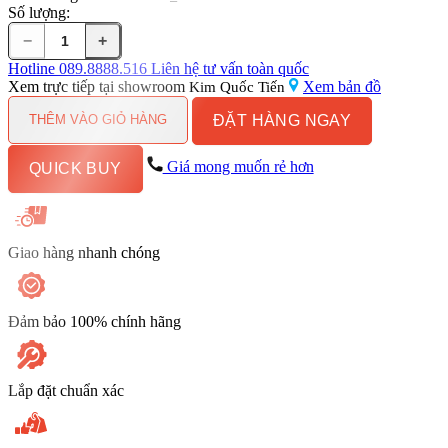
Số lượng:
−
+
bồn
cầu
Hotline
089.8888.516
Liên hệ tư vấn toàn quốc
INAX
Xem trực tiếp tại showroom
Xem bản đồ
Kim Quốc Tiến
C-
ĐẶT HÀNG NGAY
514VAN
THÊM VÀO GIỎ HÀNG
2
khối
Giá mong muốn rẻ hơn
QUICK BUY
số
lượng
Giao hàng nhanh chóng
Đảm bảo 100% chính hãng
Lắp đặt chuẩn xác