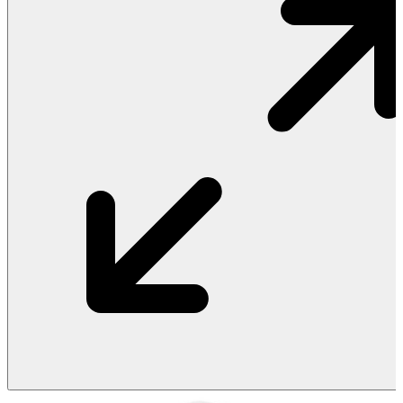
Vật Liệu Nước
Thiết Bị Nước STIEBEL ELTRON
Thiết Bị Nước ARISTON
Thiết Bị Nước TÂN Á ĐẠI THÀNH