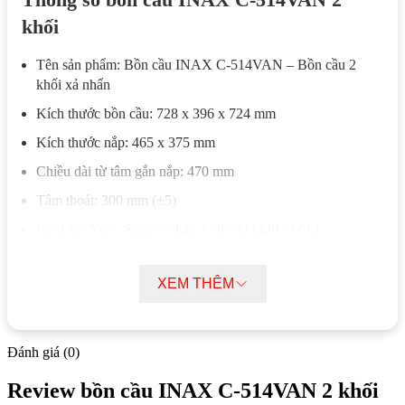
khối
Tên sản phẩm: Bồn cầu INAX C-514VAN – Bồn cầu 2
khối xả nhấn
Kích thước bồn cầu: 728 x 396 x 724 mm
Kích thước nắp: 465 x 375 mm
Chiều dài từ tâm gắn nắp: 470 mm
Tâm thoát: 300 mm (±5)
Kiểu xả: Xoáy Siphon nhấn 2 chế độ (4.8L/3.0L)
Nắp ngồi: CF-600VS – nắp êm
XEM THÊM
Có thể kết hợp với: Nắp rửa cơ hoặc nắp điện tử INAX
Bộ phận sản phẩm: Thân cầu C-514VAN/BW1 + Két nước
T-514VAN/BW1
Đánh giá (0)
Phụ kiện đi kèm: Đế thải PT-B102, van khóa nước
Review bồn cầu INAX C-514VAN 2 khối
Màu sắc: Trắng