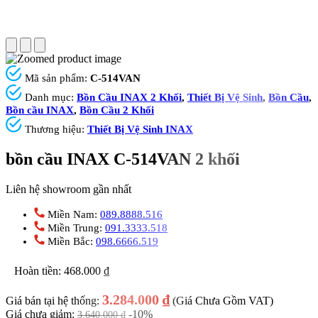
Mã sản phẩm:
C-514VAN
Danh mục:
Bồn Cầu INAX 2 Khối
,
Thiết Bị Vệ Sinh
,
Bồn Cầu
,
Bồn cầu INAX
,
Bồn Cầu 2 Khối
Thương hiệu:
Thiết Bị Vệ Sinh INAX
bồn cầu INAX C-514VAN 2 khối
Liên hệ showroom gần nhất
Miền Nam:
089.8888.516
Miền Trung:
091.3333.518
Miền Bắc:
098.6666.519
Hoàn tiền:
468.000
₫
3.284.000
₫
Giá bán tại hệ thống:
(Giá Chưa Gồm VAT)
Giá chưa giảm:
-10%
3.640.000
₫