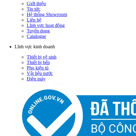
Giới thiệu
Tin tức
Hệ thống Showroom
Liên hệ
Lĩnh vực hoạt động
Tuyển dụng
Catalogue
Lĩnh vực kinh doanh
Thiết bị vệ sinh
Thiết bị bếp
Phụ kiện tủ
Vật liệu nước
Điện máy