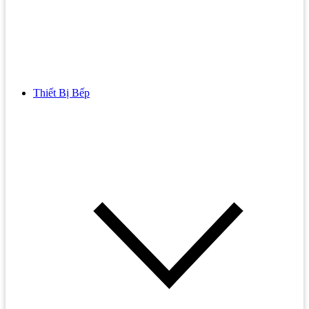
Thiết Bị Bếp
Bồn Cầu
Bồn cầu TOTO
Bồn cầu INAX
Bồn Cầu Thông Minh
Bồn Cầu 1 Khối
Bồn Cầu 2 Khối
Bồn Cầu Trẻ Em
Bồn cầu AMERICAN STANDARD
Bồn cầu CAESAR
Bồn Cầu COTTO