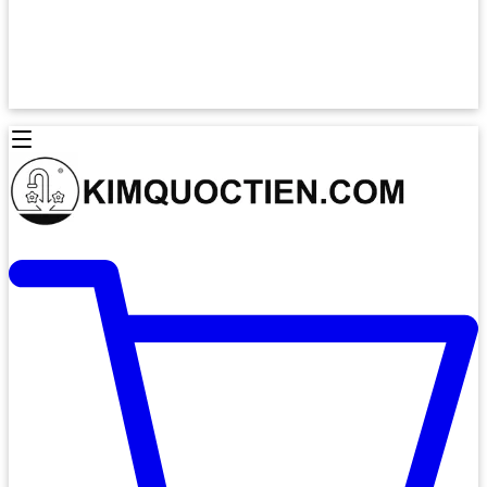
Lò Nướng Âm Tủ
Lò Nướng Bosch
Lò Nướng Độc lập
Lò Nướng Hafele
Thiết Bị Vệ Sinh
Máy Hút Mùi
Thiết Bị Vệ Sinh INAX
Máy Hút Khử Mùi Classic
Thiết Bị Vệ Sinh TOTO
Máy Hút Khử Mùi Đảo
Thiết Bị Vệ Sinh Cotto
Máy Hút Mùi Áp Tường
Thiết Bị Vệ Sinh CAESAR
Máy Hút Mùi Âm Trần
Thiết Bị Vệ Sinh American Standard
Máy Rửa Chén Bát
Thiết Bị Vệ Sinh BELLO
Máy Rửa Chén Âm Toàn Phần
Thiết Bị Vệ Sinh VIGLACERA
Máy Rửa Chén Bát 12 Bộ
Thiết Bị Vệ Sinh THIÊN THANH
Máy Rửa Chén Bát Bán Âm
Thiết Bị Bếp