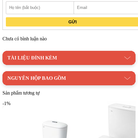
hở, hạn chế bám bẩn và tiết kiệm thời gian làm sạch.
Tương thích đa dạng nắp ngồi
: Có thể nâng cấp bằng nắp
rửa cơ hoặc nắp điện tử để tăng thêm tiện ích sử dụng.
GỬI
Trang bị đầy đủ phụ kiện
: Bao gồm đế thải và van khóa
đồng bộ với hệ thống cấp thoát nước phổ biến hiện nay.
Chưa có bình luận nào
Bản vẽ kỹ thuật bồn cầu INAX C-514VAN
TÀI LIỆU ĐÍNH KÈM
2 khối chính hãng tại Kim Quốc Tiến
NGUYÊN HỘP BAO GỒM
Sản phẩm tương tự
-1%