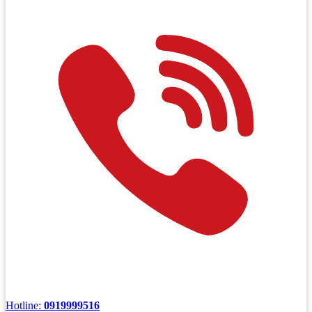
Hotline:
0919999516