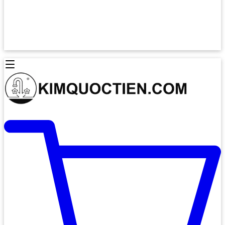
Lò Nướng Âm Tủ
Lò Nướng Bosch
Lò Nướng Độc lập
Lò Nướng Hafele
Thiết Bị Vệ Sinh
Máy Hút Mùi
Thiết Bị Vệ Sinh INAX
Máy Hút Khử Mùi Classic
Thiết Bị Vệ Sinh TOTO
Máy Hút Khử Mùi Đảo
Thiết Bị Vệ Sinh Cotto
Máy Hút Mùi Áp Tường
Thiết Bị Vệ Sinh CAESAR
Máy Hút Mùi Âm Trần
Thiết Bị Vệ Sinh American Standard
Máy Rửa Chén Bát
Thiết Bị Vệ Sinh BELLO
Máy Rửa Chén Âm Toàn Phần
Thiết Bị Vệ Sinh VIGLACERA
Máy Rửa Chén Bát 12 Bộ
Thiết Bị Vệ Sinh THIÊN THANH
Máy Rửa Chén Bát Bán Âm
Thiết Bị Bếp