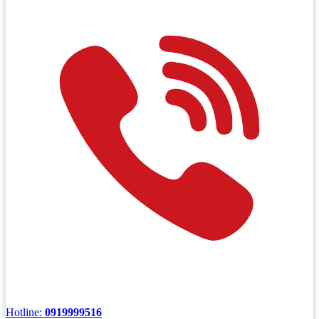
Hotline:
0919999516