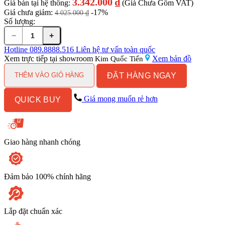
3.342.000
₫
Giá bán tại hệ thống:
(Giá Chưa Gồm VAT)
Giá chưa giảm:
-17%
4.025.000
₫
Số lượng:
−
+
Bồn
Cầu
Hotline
089.8888.516
Liên hệ tư vấn toàn quốc
TOTO
Xem trực tiếp tại showroom
Xem bản đồ
Kim Quốc Tiến
CS302DT3#W
ĐẶT HÀNG NGAY
2
THÊM VÀO GIỎ HÀNG
Khối
số
Giá mong muốn rẻ hơn
QUICK BUY
lượng
Giao hàng nhanh chóng
Đảm bảo 100% chính hãng
Lắp đặt chuẩn xác