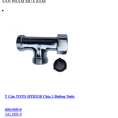
SẢN PHẨM MUA KÈM
T Cầu TOTO HTHX58 Chia 2 Đường Nước
400.000
Giá
Giá
₫
gốc
341.000
hiện
₫