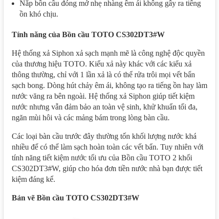
Nắp bồn cầu đóng mở nhẹ nhàng êm ái không gây ra tiếng
ồn khó chịu.
Tính năng của Bồn cầu TOTO CS302DT3#W
Hệ thống xả Siphon xả sạch mạnh mẽ là công nghệ độc quyền
của thương hiệu TOTO. Kiểu xả này khác với các kiểu xả
thông thường, chỉ với 1 lần xả là có thể rửa trôi mọi vết bẩn
sạch bong. Dòng hút chảy êm ái, không tạo ra tiếng ồn hay làm
nước văng ra bên ngoài. Hệ thống xả Siphon giúp tiết kiệm
nước nhưng vẫn đảm bảo an toàn vệ sinh, khử khuẩn tối đa,
ngăn mùi hôi và các mảng bám trong lòng bàn cầu.
Các loại bàn cầu trước đây thường tốn khối lượng nước khá
nhiều để có thể làm sạch hoàn toàn các vết bẩn. Tuy nhiên với
tính năng tiết kiệm nước tối ưu của Bồn cầu TOTO 2 khối
CS302DT3#W, giúp cho hóa đơn tiền nước nhà bạn được tiết
kiệm đáng kể.
Bản vẽ Bồn cầu TOTO CS302DT3#W