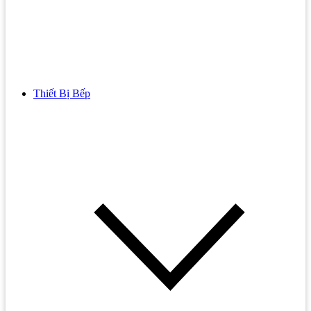
Thiết Bị Bếp
Bồn Cầu
Bồn cầu TOTO
Bồn cầu INAX
Bồn Cầu Thông Minh
Bồn Cầu 1 Khối
Bồn Cầu 2 Khối
Bồn Cầu Trẻ Em
Bồn cầu AMERICAN STANDARD
Bồn cầu CAESAR
Bồn Cầu COTTO