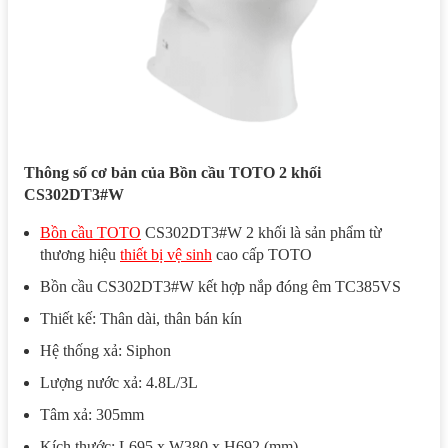
Thông số cơ bản của Bồn cầu TOTO 2 khối
CS302DT3#W
Bồn cầu TOTO
CS302DT3#W 2 khối là sản phẩm từ
thương hiệu
thiết bị vệ sinh
cao cấp TOTO
Bồn cầu CS302DT3#W kết hợp nắp đóng êm TC385VS
Thiết kế: Thân dài, thân bán kín
Hệ thống xả: Siphon
Lượng nước xả: 4.8L/3L
Tâm xả: 305mm
Kích thước: L695 x W380 x H692 (mm)