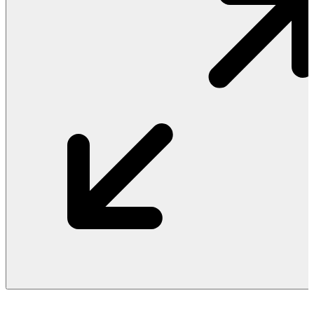
Vật Liệu Nước
Thiết Bị Nước STIEBEL ELTRON
Thiết Bị Nước ARISTON
Thiết Bị Nước TÂN Á ĐẠI THÀNH