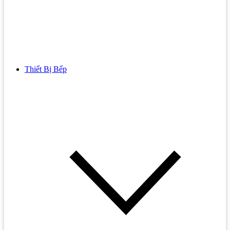
Thiết Bị Bếp
Bồn Cầu
Bồn cầu TOTO
Bồn cầu INAX
Bồn Cầu Thông Minh
Bồn Cầu 1 Khối
Bồn Cầu 2 Khối
Bồn Cầu Trẻ Em
Bồn cầu AMERICAN STANDARD
Bồn cầu CAESAR
Bồn Cầu COTTO