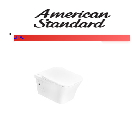
Vật Liệu Nước
Thiết Bị Nước STIEBEL ELTRON
Thiết Bị Nước ARISTON
Thiết Bị Nước TÂN Á ĐẠI THÀNH
-11%