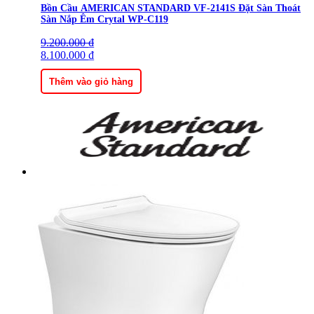
Bồn Cầu AMERICAN STANDARD VF-2141S Đặt Sàn Thoát
Sàn Nắp Êm Crytal WP-C119
9.200.000
Giá
Giá
₫
gốc
8.100.000
hiện
₫
là:
tại
9.200.000 ₫.
là:
Thêm vào giỏ hàng
8.100.000 ₫.