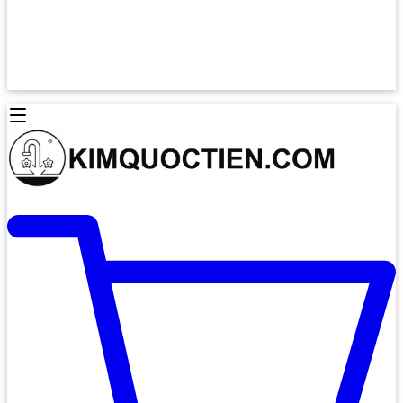
Lò Nướng Âm Tủ
Lò Nướng Bosch
Lò Nướng Độc lập
Lò Nướng Hafele
Thiết Bị Vệ Sinh
Máy Hút Mùi
Thiết Bị Vệ Sinh INAX
Máy Hút Khử Mùi Classic
Thiết Bị Vệ Sinh TOTO
Máy Hút Khử Mùi Đảo
Thiết Bị Vệ Sinh Cotto
Máy Hút Mùi Áp Tường
Thiết Bị Vệ Sinh CAESAR
Máy Hút Mùi Âm Trần
Thiết Bị Vệ Sinh American Standard
Máy Rửa Chén Bát
Thiết Bị Vệ Sinh BELLO
Máy Rửa Chén Âm Toàn Phần
Thiết Bị Vệ Sinh VIGLACERA
Máy Rửa Chén Bát 12 Bộ
Thiết Bị Vệ Sinh THIÊN THANH
Máy Rửa Chén Bát Bán Âm
Thiết Bị Bếp