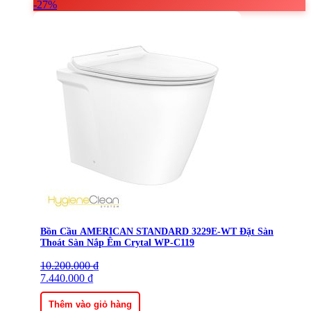
-27%
Bồn Cầu AMERICAN STANDARD 3229E-WT Đặt Sàn
Thoát Sàn Nắp Êm Crytal WP-C119
10.200.000
Giá
Giá
₫
gốc
7.440.000
hiện
₫
là:
tại
10.200.000 ₫.
là:
Thêm vào giỏ hàng