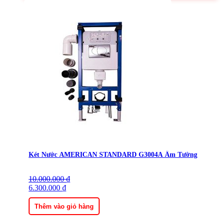
Két Nước AMERICAN STANDARD G3004A Âm Tường
10.000.000
Giá
Giá
₫
gốc
6.300.000
hiện
₫
là:
tại
10.000.000 ₫.
là:
Thêm vào giỏ hàng
6.300.000 ₫.