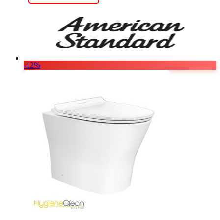
7.440.000 ₫.
-12%