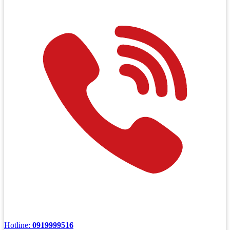
Hotline:
0919999516