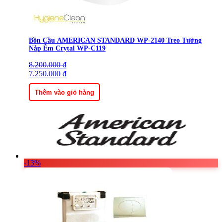
Bồn Cầu AMERICAN STANDARD WP-2140 Treo Tường
Nắp Êm Crytal WP-C119
8.200.000
Giá
Giá
₫
gốc
7.250.000
hiện
₫
là:
tại
8.200.000 ₫.
là:
Thêm vào giỏ hàng
7.250.000 ₫.
-13%