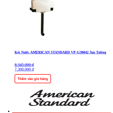
Két Nước AMERICAN STANDARD VP-G30042 Âm Tường
8.345.000
Giá
Giá
₫
gốc
7.300.000
hiện
₫
là:
tại
8.345.000 ₫.
là:
Thêm vào giỏ hàng
7.300.000 ₫.