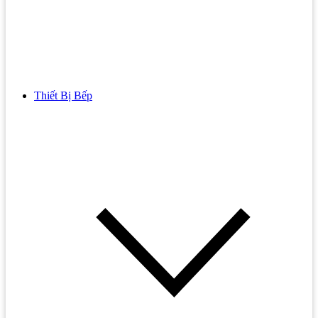
Thiết Bị Bếp
Bồn Cầu
Bồn cầu TOTO
Bồn cầu INAX
Bồn Cầu Thông Minh
Bồn Cầu 1 Khối
Bồn Cầu 2 Khối
Bồn Cầu Trẻ Em
Bồn cầu AMERICAN STANDARD
Bồn cầu CAESAR
Bồn Cầu COTTO