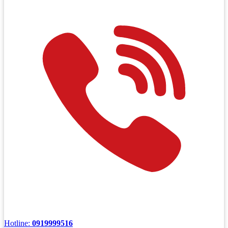
Hotline:
0919999516