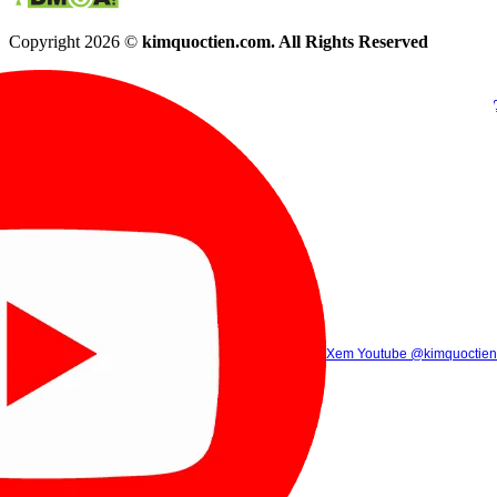
Copyright 2026 ©
kimquoctien.com. All Rights Reserved
Chat Facebook
Chat Zalo
(8h00 - 21h30)
(8h00 - 21h3
Xem Tik Tok
Xem Youtube
Gọi điện
@kimquoctienoffi
(8h00 - 21h30)
@kimquoctien