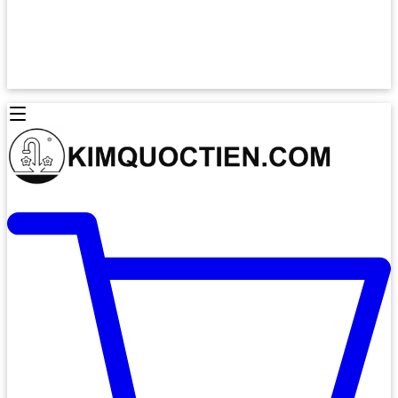
Lò Nướng Âm Tủ
Lò Nướng Bosch
Lò Nướng Độc lập
Lò Nướng Hafele
Thiết Bị Vệ Sinh
Máy Hút Mùi
Thiết Bị Vệ Sinh INAX
Máy Hút Khử Mùi Classic
Thiết Bị Vệ Sinh TOTO
Máy Hút Khử Mùi Đảo
Thiết Bị Vệ Sinh Cotto
Máy Hút Mùi Áp Tường
Thiết Bị Vệ Sinh CAESAR
Máy Hút Mùi Âm Trần
Thiết Bị Vệ Sinh American Standard
Máy Rửa Chén Bát
Thiết Bị Vệ Sinh BELLO
Máy Rửa Chén Âm Toàn Phần
Thiết Bị Vệ Sinh VIGLACERA
Máy Rửa Chén Bát 12 Bộ
Thiết Bị Vệ Sinh THIÊN THANH
Máy Rửa Chén Bát Bán Âm
Thiết Bị Bếp