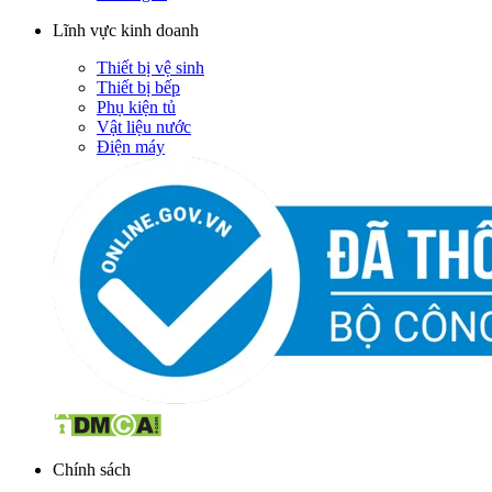
Lĩnh vực kinh doanh
Thiết bị vệ sinh
Thiết bị bếp
Phụ kiện tủ
Vật liệu nước
Điện máy
Chính sách