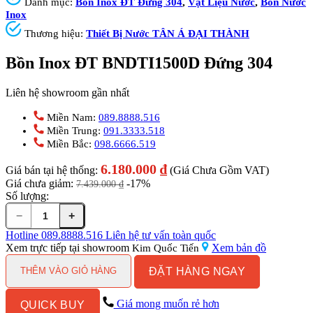
Danh mục:
Bồn Inox ĐT Đứng 304
,
Vật Liệu Nước
,
Bồn Nước
Inox
Thương hiệu:
Thiết Bị Nước TÂN Á ĐẠI THÀNH
Bồn Inox ĐT BNDTI1500D Đứng 304
Liên hệ showroom gần nhất
Miền Nam:
089.8888.516
Miền Trung:
091.3333.518
Miền Bắc:
098.6666.519
6.180.000
₫
Giá bán tại hệ thống:
(Giá Chưa Gồm VAT)
Giá chưa giảm:
-17%
7.439.000
₫
Số lượng:
−
+
Bồn
Inox
Hotline
089.8888.516
Liên hệ tư vấn toàn quốc
ĐT
Xem trực tiếp tại showroom
Xem bản đồ
Kim Quốc Tiến
BNDTI1500D
ĐẶT HÀNG NGAY
Đứng
THÊM VÀO GIỎ HÀNG
304
số
Giá mong muốn rẻ hơn
QUICK BUY
lượng