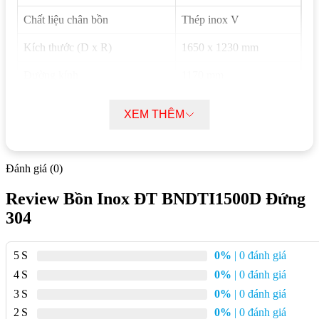
Chất liệu chân bồn
Thép inox V
Kích thước (D x R)
1650 x 1230 mm
Đường kính
1170 mm
Độ dày
0.7 mm
XEM THÊM
Công nghệ hàn
Hàn lăn tự động
Tiêu chuẩn chất lượng
ISO 9001:2000
Đánh giá (0)
Bảo hành
10 năm
Review Bồn Inox ĐT BNDTI1500D Đứng
Số người sử dụng
3 – 5 người
304
Mô tả chi tiết bồn Inox ĐT BNDTI1500D
5
0%
| 0 đánh giá
đứng 304
4
0%
| 0 đánh giá
3
0%
| 0 đánh giá
Bồn Inox ĐT BNDTI1500D đứng 304 là giải pháp chứa nước
2
0%
| 0 đánh giá