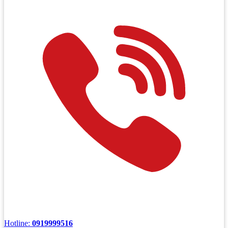
Hotline:
0919999516