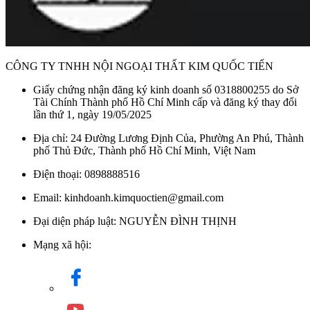
thoại 0898888516 để được tư vấn và hỗ trợ tốt nhất.
Kim
Quốc Tiến
tự hào là đơn vị cung cấp các sản phẩm chính hãng
với giá cả cạnh tranh và dịch vụ giao hàng, lắp đặt chuyên
nghiệp.
CÔNG TY TNHH NỘI NGOẠI THẤT KIM QUỐC TIẾN
Danh mục:
Vật Liệu Nước
/
Bồn Nước
/
Bồn Nước Nhựa
/
Giấy chứng nhận đăng ký kinh doanh số 0318800255 do Sở
Bồn Nhựa ĐT Thế Hệ Mới
/
Bồn ĐT Thế Hệ Mới Đứng
/
Tài Chính Thành phố Hồ Chí Minh cấp và đăng ký thay đổi
lần thứ 1, ngày 19/05/2025
Địa chỉ: 24 Đường Lương Định Của, Phường An Phú, Thành
phố Thủ Đức, Thành phố Hồ Chí Minh, Việt Nam
Điện thoại: 0898888516
Email: kinhdoanh.kimquoctien@gmail.com
Đại diện pháp luật: NGUYỄN ĐÌNH THỊNH
Mạng xã hội: