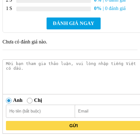
1
0%
| 0 đánh giá
ĐÁNH GIÁ NGAY
Chưa có đánh giá nào.
Anh
Chị
Bồn Nhựa ĐT BNDTNM5000Đ Thế Hệ Mới Đứng được thiết kế
dạng đứng, giúp tiết kiệm không gian lắp đặt
GỬI
Một trong những ưu điểm nổi bật của bồn nước này là khả