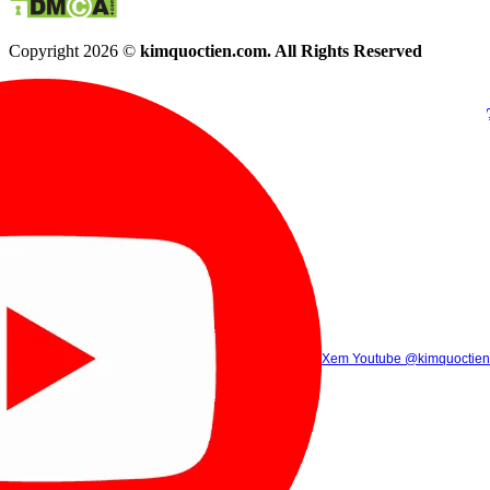
Copyright 2026 ©
kimquoctien.com. All Rights Reserved
Chat Facebook
Chat Zalo
(8h00 - 21h30)
(8h00 - 21h3
Xem Tik Tok
Xem Youtube
Gọi điện
@kimquoctienoffi
(8h00 - 21h30)
@kimquoctien