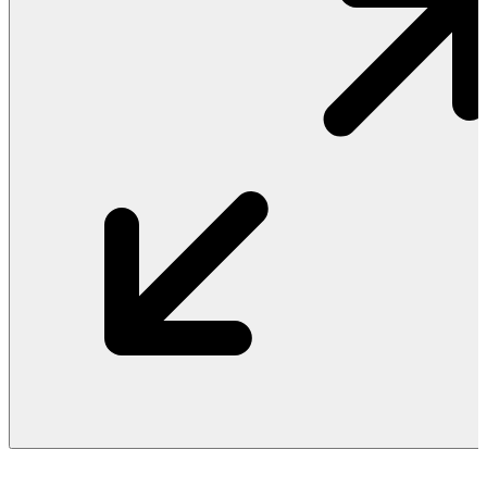
Vật Liệu Nước
Thiết Bị Nước STIEBEL ELTRON
Thiết Bị Nước ARISTON
Thiết Bị Nước TÂN Á ĐẠI THÀNH