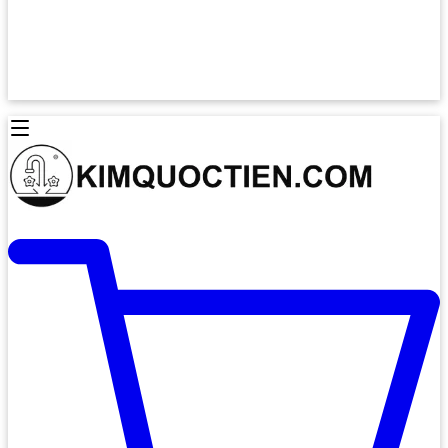
Lò Nướng Âm Tủ
Lò Nướng Bosch
Lò Nướng Độc lập
Lò Nướng Hafele
Thiết Bị Vệ Sinh
Máy Hút Mùi
Thiết Bị Vệ Sinh INAX
Máy Hút Khử Mùi Classic
Thiết Bị Vệ Sinh TOTO
Máy Hút Khử Mùi Đảo
Thiết Bị Vệ Sinh Cotto
Máy Hút Mùi Áp Tường
Thiết Bị Vệ Sinh CAESAR
Máy Hút Mùi Âm Trần
Thiết Bị Vệ Sinh American Standard
Máy Rửa Chén Bát
Thiết Bị Vệ Sinh BELLO
Máy Rửa Chén Âm Toàn Phần
Thiết Bị Vệ Sinh VIGLACERA
Máy Rửa Chén Bát 12 Bộ
Thiết Bị Vệ Sinh THIÊN THANH
Máy Rửa Chén Bát Bán Âm
Thiết Bị Bếp