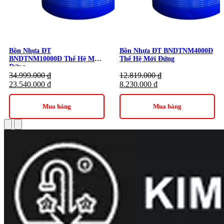
Bồn Nhựa ĐT
Bồn Nhựa ĐT BNDTNM4000Đ
BNDTNM10000Đ Thế Hệ Mới
Thế Hệ Mới Đứng
Đứng
34.999.000
₫
12.819.000
₫
23.540.000
₫
8.230.000
₫
Mua hàng
Mua hàng
Bồn Nhựa ĐT BNDTNM5000Đ Thế Hệ Mới Đứng chứa đa dạng
nguồn nước
Quý khách hàng quan tâm đến sản phẩm bồn nước nhựa Tân
Á Đại Thành thế hệ mới 5000 lít đứng và các sản phẩm thiết bị
nước khác có thể liên hệ ngay với Kim Quốc Tiến qua số điện