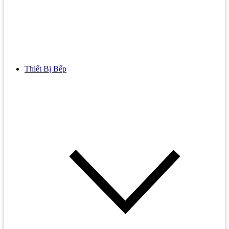
Thiết Bị Bếp
Bồn Cầu
Bồn cầu TOTO
Bồn cầu INAX
Bồn Cầu Thông Minh
Bồn Cầu 1 Khối
Bồn Cầu 2 Khối
Bồn Cầu Trẻ Em
Bồn cầu AMERICAN STANDARD
Bồn cầu CAESAR
Bồn Cầu COTTO