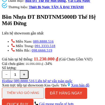
Danh mục:
Bồn ĐT Thế Hệ Mới Đứng
,
Vật Liệu Nước
Thương hiệu:
Thiết Bị Nước TÂN Á ĐẠI THÀNH
Bồn Nhựa ĐT BNDTNM5000Đ Thế Hệ
Mới Đứng
Liên hệ showroom gần nhất
Miền Nam:
089.8888.516
Miền Trung:
091.3333.518
Miền Bắc:
098.6666.519
11.230.000
₫
Giá bán tại hệ thống:
(Giá Chưa Gồm VAT)
Giá chưa giảm:
-34%
16.996.000
₫
Số lượng:
−
+
Bồn
Nhựa
Hotline
089.8888.516
Liên hệ tư vấn toàn quốc
ĐT
Xem trực tiếp tại showroom
Xem bản đồ
Kim Quốc Tiến
BNDTNM5000Đ
ĐẶT HÀNG NGAY
Thế
THÊM VÀO GIỎ HÀNG
Hệ
Mới
Giá mong muốn rẻ hơn
QUICK BUY