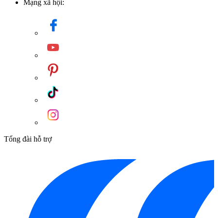
Mạng xã hội:
Tính năng của Bồn Tắm TOTO
PJY1744HPWEN#GW/TVBF412 Galalato, Đặt Sàn
Bề mặt tráng men của
Bồn Tắm TOTO
PJY1744HPWEN#GW/TVBF412 Galalato, Đặt Sàn
siêu mịn
giúp hạn chế bám bẩn và dễ dàng vệ sinh, từ đó việc bảo
dưỡng cũng trở nên đơn giản và tiện lợi hơn.
Với hệ thống xả tiểu tiên tiến, bạn có thể dễ dàng điều chỉnh
lượng nước xả tiểu phù hợp, đồng thời tiết kiệm nước và tạo ra
một môi trường thân thiện với môi trường.
Hệ thống cấp nước tự động và hệ thống massage nước giúp
Tổng đài hỗ trợ
bạn thư giãn cơ thể và tạo ra một không gian tắm thư giãn và
thoải mái tuyệt đối.
Bản vẽ
Bồn Tắm TOTO PJY1744HPWEN#GW/TVBF412
Galalato, Đặt Sàn