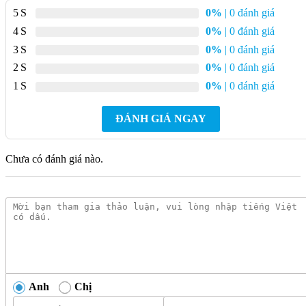
[featured_box img=”14976″ img_width=”40″ pos=”left”
5
0%
| 0 đánh giá
title=”Bản vẽ 3D” title_small=”Sản phẩm TOTO”
4
0%
| 0 đánh giá
font_size=”small”
3
0%
| 0 đánh giá
link=”https://vn.toto.com/media/custom/uploaded/attachme
2
0%
| 0 đánh giá
target=”_blank”]
1
0%
| 0 đánh giá
[/featured_box]
ĐÁNH GIÁ NGAY
[/col]
[col span=”6″ span__sm=”12″]
Chưa có đánh giá nào.
[featured_box img=”14976″ img_width=”40″ pos=”left”
title=”Bản vẽ 2D” title_small=”Sản phẩm TOTO”
font_size=”small”
link=”https://vn.toto.com/media/custom/uploaded/attach
target=”_blank”]
[/featured_box]
[/col]
Anh
Chị
[col span__sm=”12″ margin=”0px 0px -25px 0px”]