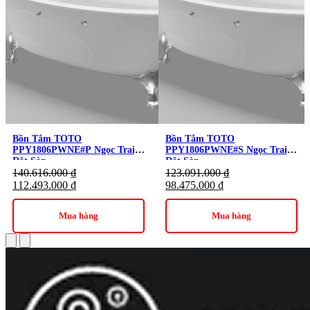
Thông số Bồn Tắm TOTO
PJY1744HPWEN#GW/TVBF412 Galalato, Đặt Sàn
Bồn Tắm TOTO
Bồn Tắm TOTO
PPY1806PWNE#P Ngọc Trai,
PPY1806PWNE#S Ngọc Trai,
Mã sản phẩm: PJY1744HPWEN#GW
Đặt Sàn
Đặt Sàn
140.616.000
₫
123.091.000
₫
Tên sản phẩm: Bồn tắm đá cẩm thạch cao cấp đặt sàn
112.493.000
₫
98.475.000
₫
Bao gồm thanh vịn và bộ xả nhấn
Mua hàng
Mua hàng
Mặt bồn chống trượt
Kích thước: 1700 x 835 x 565mm
Đã bao gồm bộ xả
Màu sắc: Màu trắng bóng (#GW)