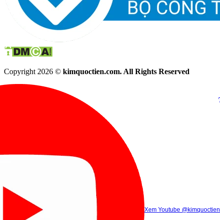
Copyright 2026 ©
kimquoctien.com. All Rights Reserved
Chat Facebook
Chat Zalo
(8h00 - 21h30)
(8h00 - 21h3
Xem Tik Tok
Xem Youtube
Gọi điện
@kimquoctienoffi
(8h00 - 21h30)
@kimquoctien