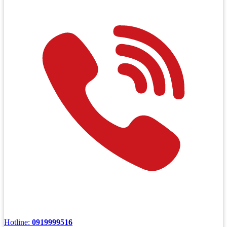
Hotline:
0919999516