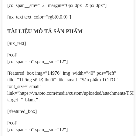
[col span__sm=”12″ margin=”0px 0px -25px 0px”]
[ux_text text_color=”rgb(0,0,0)”]
TÀI LIỆU MÔ TẢ SẢN PHẨM
[/ux_text]
[/col]
[col span=”6″ span__sm=”12″]
[featured_box img=”14976″ img_width=”40″ pos=”left”
title=”Thông số kỹ thuật” title_small=”Sản phẩm TOTO”
font_size=”small”
link=”https://vn.toto.com/media/custom/uploaded/attach
target=”_blank”]
[/featured_box]
[/col]
[col span=”6″ span__sm=”12″]