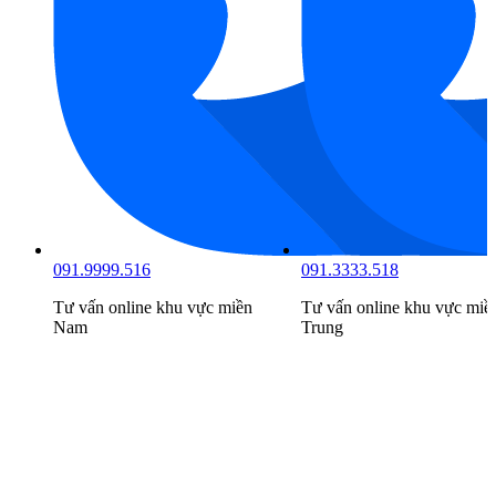
cung cấp các thiết bị vệ sinh TOTO chính hãng đảm bảo với
giá cả phù hợp cùng nhiều ưu đãi cực kỳ hấp dẫn.
Tham khảo các sản phẩm liên quan tại
Kim Quốc Tiến
:
Bồn
tắm TOTO
,
Bồn Tắm
,
Thiết bị vệ sinh TOTO
091.9999.516
091.3333.518
Tư vấn online khu vực
miền
Tư vấn online khu vực
miề
Nam
Trung