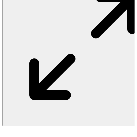
Vật Liệu Nước
Thiết Bị Nước STIEBEL ELTRON
Thiết Bị Nước ARISTON
Thiết Bị Nước TÂN Á ĐẠI THÀNH