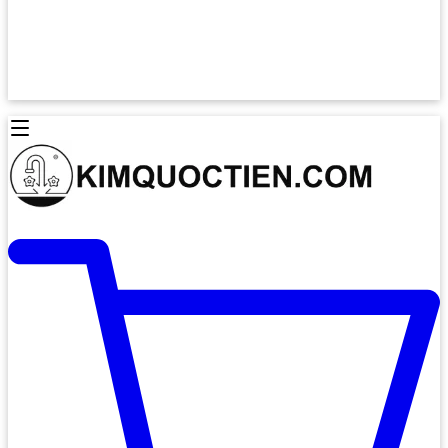
Lò Nướng Âm Tủ
Lò Nướng Bosch
Lò Nướng Độc lập
Lò Nướng Hafele
Thiết Bị Vệ Sinh
Máy Hút Mùi
Thiết Bị Vệ Sinh INAX
Máy Hút Khử Mùi Classic
Thiết Bị Vệ Sinh TOTO
Máy Hút Khử Mùi Đảo
Thiết Bị Vệ Sinh Cotto
Máy Hút Mùi Áp Tường
Thiết Bị Vệ Sinh CAESAR
Máy Hút Mùi Âm Trần
Thiết Bị Vệ Sinh American Standard
Máy Rửa Chén Bát
Thiết Bị Vệ Sinh BELLO
Máy Rửa Chén Âm Toàn Phần
Thiết Bị Vệ Sinh VIGLACERA
Máy Rửa Chén Bát 12 Bộ
Thiết Bị Vệ Sinh THIÊN THANH
Máy Rửa Chén Bát Bán Âm
Thiết Bị Bếp