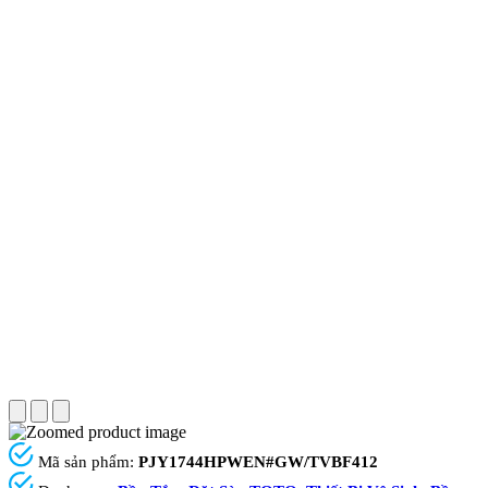
Mã sản phẩm:
PJY1744HPWEN#GW/TVBF412