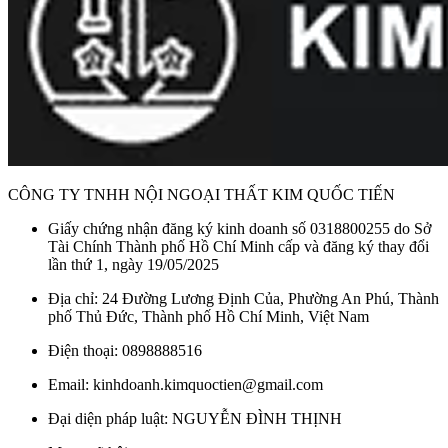
Mã sản phẩm cũ: PJY1744HPWE-GW
Ưu điểm của Bồn Tắm TOTO
PJY1744HPWEN#GW/TVBF412 Galalato, Đặt Sàn
Thiết kế đặt sàn đem đến không gian phòng tắm của bạn
một diện mạo mới. Cùng kích thước rộng rãi và hình dáng
hiện đại,
Bồn Tắm TOTO
PJY1744HPWEN#GW/TVBF412 Galalato, Đặt Sàn
tạo
CÔNG TY TNHH NỘI NGOẠI THẤT KIM QUỐC TIẾN
nên một điểm nhấn đặc biệt và đẳng cấp cho không gian tắm
của bạn.
Giấy chứng nhận đăng ký kinh doanh số 0318800255 do Sở
Tài Chính Thành phố Hồ Chí Minh cấp và đăng ký thay đổi
Bề mặt đáy bồn tắm được thiết kế chống trơn trượt, đảm bảo
lần thứ 1, ngày 19/05/2025
an toàn tuyệt đối cho người sử dụng khi tắm.
Địa chỉ: 24 Đường Lương Định Của, Phường An Phú, Thành
Bồn tắm được làm từ chất liệu đá cẩm thạch nhân tạo
phố Thủ Đức, Thành phố Hồ Chí Minh, Việt Nam
GALALATO 4 lớp cao cấp, đảm bảo tính bền bỉ và độ bóng
của sản phẩm.
Điện thoại: 0898888516
Chất liệu chất lượng cao, bồn tắm này chống trầy xước và
Email: kinhdoanh.kimquoctien@gmail.com
chịu được sự va chạm, đảm bảo rằng nó sẽ luôn giữ được vẻ
Đại diện pháp luật: NGUYỄN ĐÌNH THỊNH
đẹp và chất lượng trong suốt thời gian sử dụng.