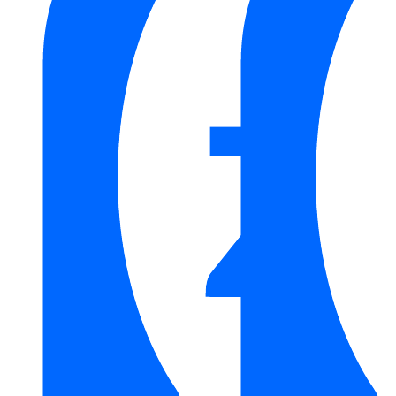
Bồn Tắm TOTO PJY1744HPWEN#GW/TVBF412 Galalato,
Đặt Sàn
là một sản phẩm cao cấp với nhiều tính năng vượt trội
như thiết kế sang trọng, kiểu dáng nằm công nghệ Recline
Comfort, sản phẩm thuộc bộ sưu tập GALALATO cao cấp
nhất của TOTO.
Liên hệ ngay cho
Kim Quốc Tiến
, bạn sẽ được trải nghiệm
những dịch vụ và sản phẩm chất lượng nhất. Chúng tôi chuyên