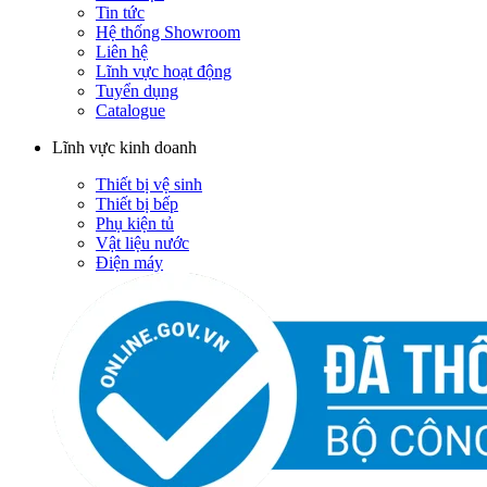
Tin tức
Hệ thống Showroom
Liên hệ
Lĩnh vực hoạt động
Tuyển dụng
Catalogue
Lĩnh vực kinh doanh
Thiết bị vệ sinh
Thiết bị bếp
Phụ kiện tủ
Vật liệu nước
Điện máy