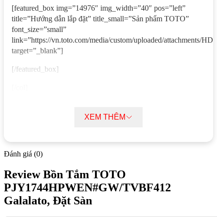
[featured_box img=”14976″ img_width=”40″ pos=”left”
title=”Hướng dẫn lắp đặt” title_small=”Sản phẩm TOTO”
font_size=”small”
link=”https://vn.toto.com/media/custom/uploaded/attachmen
target=”_blank”]
[/featured_box]
[/col]
[col span=”6″ span__sm=”12″]
[featured_box img=”14976″ img_width=”40″ pos=”left”
XEM THÊM
title=”Hướng dẫn sử dụng” title_small=”Sản phẩm TOTO”
font_size=”small”
link=”https://vn.toto.com/media/custom/uploaded/attachmen
Đánh giá (0)
target=”_blank”]
Review Bồn Tắm TOTO
[/featured_box]
PJY1744HPWEN#GW/TVBF412
[/col]
Galalato, Đặt Sàn
[col span=”6″ span__sm=”12″]