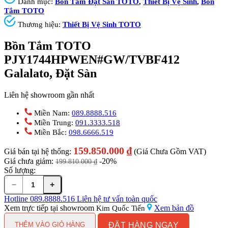
Danh mục:
Bồn Tắm Đặt Sàn TOTO
,
Thiết Bị Vệ Sinh
,
Bồn
Tắm TOTO
Thương hiệu:
Thiết Bị Vệ Sinh TOTO
Bồn Tắm TOTO
PJY1744HPWEN#GW/TVBF412
Galalato, Đặt Sàn
Liên hệ showroom gần nhất
Miền Nam:
089.8888.516
Miền Trung:
091.3333.518
Miền Bắc:
098.6666.519
159.850.000
₫
Giá bán tại hệ thống:
(Giá Chưa Gồm VAT)
Giá chưa giảm:
-20%
199.810.000
₫
Số lượng:
−
+
Bồn
Tắm
Hotline
089.8888.516
Liên hệ tư vấn toàn quốc
TOTO
Xem trực tiếp tại showroom
Xem bản đồ
Kim Quốc Tiến
PJY1744HPWEN#GW/TVBF412
ĐẶT HÀNG NGAY
Galalato,
THÊM VÀO GIỎ HÀNG