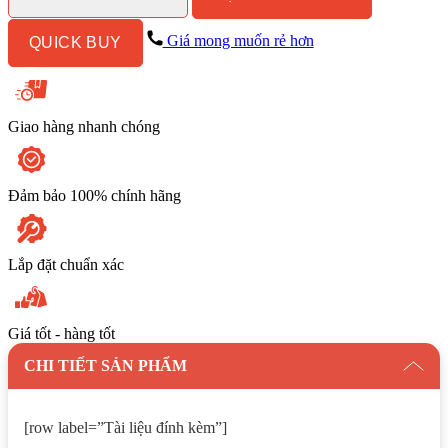
Đặt
Sàn
Giá mong muốn rẻ hơn
QUICK BUY
số
lượng
Giao hàng nhanh chóng
Đảm bảo 100% chính hãng
Lắp đặt chuẩn xác
Giá tốt - hàng tốt
CHI TIẾT SẢN PHẨM
[row label=”Tài liệu đính kèm”]