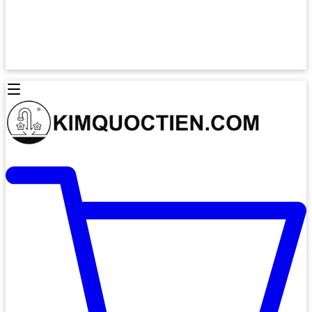
Lò Nướng Âm Tủ
Lò Nướng Bosch
Lò Nướng Độc lập
Lò Nướng Hafele
Thiết Bị Vệ Sinh
Máy Hút Mùi
Thiết Bị Vệ Sinh INAX
Máy Hút Khử Mùi Classic
Thiết Bị Vệ Sinh TOTO
Máy Hút Khử Mùi Đảo
Thiết Bị Vệ Sinh Cotto
Máy Hút Mùi Áp Tường
Thiết Bị Vệ Sinh CAESAR
Máy Hút Mùi Âm Trần
Thiết Bị Vệ Sinh American Standard
Máy Rửa Chén Bát
Thiết Bị Vệ Sinh BELLO
Máy Rửa Chén Âm Toàn Phần
Thiết Bị Vệ Sinh VIGLACERA
Máy Rửa Chén Bát 12 Bộ
Thiết Bị Vệ Sinh THIÊN THANH
Máy Rửa Chén Bát Bán Âm
Thiết Bị Bếp