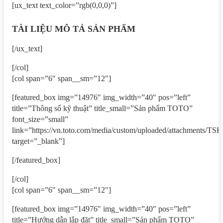
[ux_text text_color=”rgb(0,0,0)”]
TÀI LIỆU MÔ TẢ SẢN PHẨM
[/ux_text]
[/col]
[col span=”6″ span__sm=”12″]
[featured_box img=”14976″ img_width=”40″ pos=”left”
title=”Thông số kỹ thuật” title_small=”Sản phẩm TOTO”
font_size=”small”
link=”https://vn.toto.com/media/custom/uploaded/attachm
target=”_blank”]
[/featured_box]
[/col]
[col span=”6″ span__sm=”12″]
[featured_box img=”14976″ img_width=”40″ pos=”left”
title=”Hướng dẫn lắp đặt” title_small=”Sản phẩm TOTO”