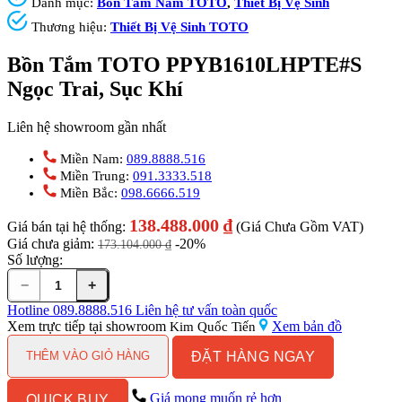
Danh mục:
Bồn Tắm Nằm TOTO
,
Thiết Bị Vệ Sinh
Thương hiệu:
Thiết Bị Vệ Sinh TOTO
Bồn Tắm TOTO PPYB1610LHPTE#S
Ngọc Trai, Sục Khí
Liên hệ showroom gần nhất
Miền Nam:
089.8888.516
Miền Trung:
091.3333.518
Miền Bắc:
098.6666.519
138.488.000
₫
Giá bán tại hệ thống:
(Giá Chưa Gồm VAT)
Giá chưa giảm:
-20%
173.104.000
₫
Số lượng:
−
+
Bồn
Tắm
Hotline
089.8888.516
Liên hệ tư vấn toàn quốc
TOTO
Xem trực tiếp tại showroom
Xem bản đồ
Kim Quốc Tiến
PPYB1610LHPTE#S
ĐẶT HÀNG NGAY
Ngọc
THÊM VÀO GIỎ HÀNG
Trai,
Sục
Giá mong muốn rẻ hơn
QUICK BUY