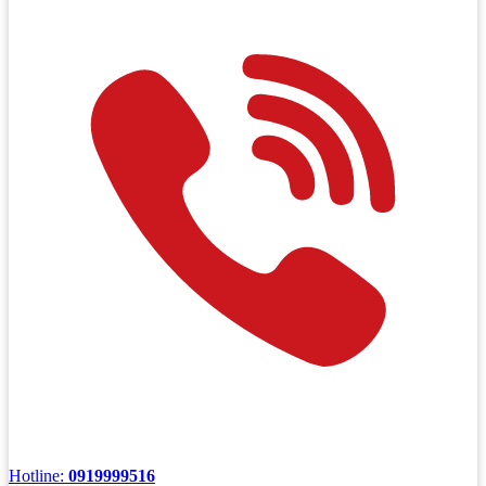
Hotline:
0919999516