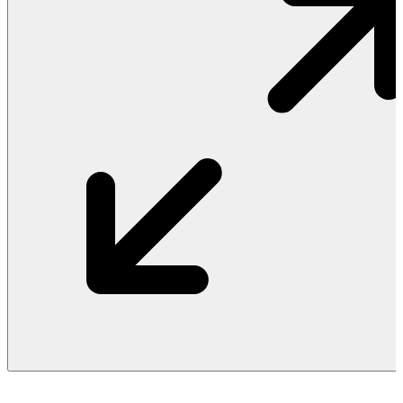
Vật Liệu Nước
Thiết Bị Nước STIEBEL ELTRON
Thiết Bị Nước ARISTON
Thiết Bị Nước TÂN Á ĐẠI THÀNH