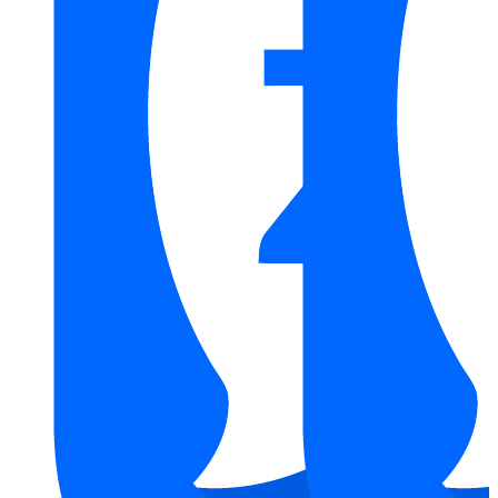
Với những tính năng công nghệ tiên tiến này, Bồn Tắm TOTO
PPYB1610LHPTE#S không chỉ tạo ra một trải nghiệm tắm
thoải mái và an toàn, mà còn mang đến sự sang trọng và hiện
đại cho không gian nhà tắm của bạn.
Hãy liên hệ với
Kim Quốc Tiến
nếu bạn đang quan tâm đến
việc mua sắm các loại
thiết bị vệ sinh
cao cấp. Chúng tôi cam
kết cung cấp cho khách hàng những sản phẩm chất lượng cao,
100% hàng chính hãng. Bên cạnh đó, chúng tôi còn mang đến
mức giá vô cùng hợp lý và nhiều chương trình ưu đãi hấp dẫn.