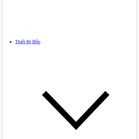
Thiết Bị Bếp
Bồn Cầu
Bồn cầu TOTO
Bồn cầu INAX
Bồn Cầu Thông Minh
Bồn Cầu 1 Khối
Bồn Cầu 2 Khối
Bồn Cầu Trẻ Em
Bồn cầu AMERICAN STANDARD
Bồn cầu CAESAR
Bồn Cầu COTTO