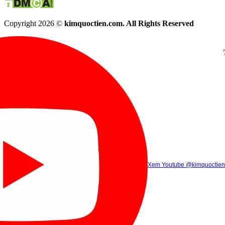
Copyright 2026 ©
kimquoctien.com. All Rights Reserved
Chat Facebook
Chat Zalo
(8h00 - 21h30)
(8h00 - 21h3
Xem Tik Tok
Xem Youtube
Gọi điện
@kimquoctienoffi
(8h00 - 21h30)
@kimquoctien