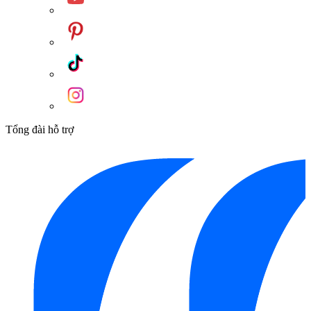
chắn, gọn gàng, giúp người sử dụng an toàn khi sử dụng.
Bồn tắm còn được trang bị công nghệ massage sục khí và phun
các lớp bọt khí trong nước, giúp massage dịu nhẹ và thư giãn
cơ thể sau một ngày làm việc căng thẳng. Bên cạnh đó, chất
liệu nhựa Acrylic “ngọc trai” cao cấp và màu trắng sang trọng
dễ dàng phối hợp với nội thất trong nhà, mang đến không gian
phòng tắm đẳng cấp và thanh lịch.
Tổng đài hỗ trợ
Bản vẽ Bồn Tắm TOTO PPYB1610LHPTE#S