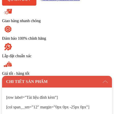
Khí
số
lượng
Giao hàng nhanh chóng
Đảm bảo 100% chính hãng
Lắp đặt chuẩn xác
Giá tốt - hàng tốt
CHI TIẾT SẢN PHẨM
[row label=”Tài liệu đính kèm”]
[col span__sm=”12″ margin=”0px 0px -25px 0px”]