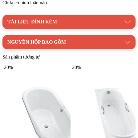
Chưa có bình luận nào
TÀI LIỆU ĐÍNH KÈM
NGUYÊN HỘP BAO GỒM
Sản phẩm tương tự
-20%
-20%
Thông số cơ bản của Bồn Tắm TOTO
PPYB1610LHPTE#S
Bồn Tắm TOTO
PPYB1610LHPTE#S Ngọc Trai, Sục Khí
là sản phẩm cao cấp thuộc thương hiệu Nhật Bản TOTO
Mã sản phẩm: PPYB1610LHPTE#S
Tên sản phẩm: Bồn tắm ngọc trai chức năng sục khí
Bao gồm thanh vịn, mặt bồn chống trượt