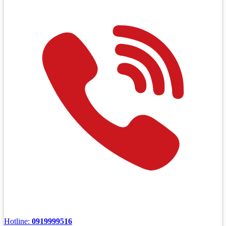
Hotline:
0919999516