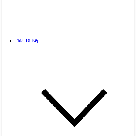
Thiết Bị Bếp
Bồn Cầu
Bồn cầu TOTO
Bồn cầu INAX
Bồn Cầu Thông Minh
Bồn Cầu 1 Khối
Bồn Cầu 2 Khối
Bồn Cầu Trẻ Em
Bồn cầu AMERICAN STANDARD
Bồn cầu CAESAR
Bồn Cầu COTTO