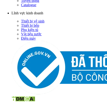
Tuyển dụng
Catalogue
Lĩnh vực kinh doanh
Thiết bị vệ sinh
Thiết bị bếp
Phụ kiện tủ
Vật liệu nước
Điện máy