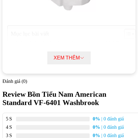
Mục lục bài viết
Thông số kĩ thuật bồn tiểu nam American Standard VF-6401
Washbrook
Tính năng nổi bật bồn tiểu nam American Standard VF-6401
XEM THÊM
Washbrook
Ưu điểm bồn tiểu nam American Standard VF-6401 Washbrook
Đánh giá (0)
Thông số kĩ thuật bồn tiểu nam American
Review Bồn Tiểu Nam American
Standard VF-6401 Washbrook
Standard VF-6401 Washbrook
Kích thước:
375 x 285 x 640 mm
5
0%
| 0 đánh giá
Chất liệu:
Sứ
4
0%
| 0 đánh giá
Lượng nước xả:
2.4L/lần
3
0%
| 0 đánh giá