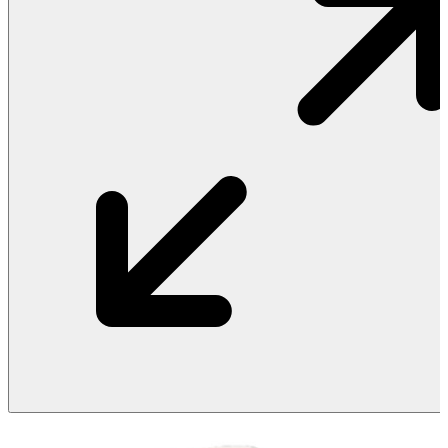
Vật Liệu Nước
Thiết Bị Nước STIEBEL ELTRON
Thiết Bị Nước ARISTON
Thiết Bị Nước TÂN Á ĐẠI THÀNH