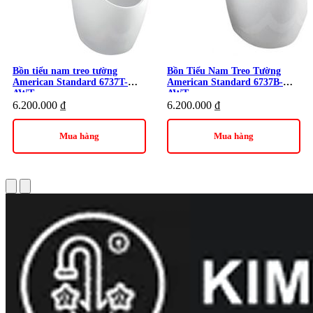
Bồn tiểu nam treo tường
Bồn Tiểu Nam Treo Tường
American Standard 6737T-
American Standard 6737B-
AWT
AWT
6.200.000
₫
6.200.000
₫
Mua hàng
Mua hàng