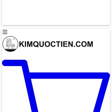
Lò Nướng Âm Tủ
Lò Nướng Bosch
Lò Nướng Độc lập
Lò Nướng Hafele
Thiết Bị Vệ Sinh
Máy Hút Mùi
Thiết Bị Vệ Sinh INAX
Máy Hút Khử Mùi Classic
Thiết Bị Vệ Sinh TOTO
Máy Hút Khử Mùi Đảo
Thiết Bị Vệ Sinh Cotto
Máy Hút Mùi Áp Tường
Thiết Bị Vệ Sinh CAESAR
Máy Hút Mùi Âm Trần
Thiết Bị Vệ Sinh American Standard
Máy Rửa Chén Bát
Thiết Bị Vệ Sinh BELLO
Máy Rửa Chén Âm Toàn Phần
Thiết Bị Vệ Sinh VIGLACERA
Máy Rửa Chén Bát 12 Bộ
Thiết Bị Vệ Sinh THIÊN THANH
Máy Rửa Chén Bát Bán Âm
Thiết Bị Bếp