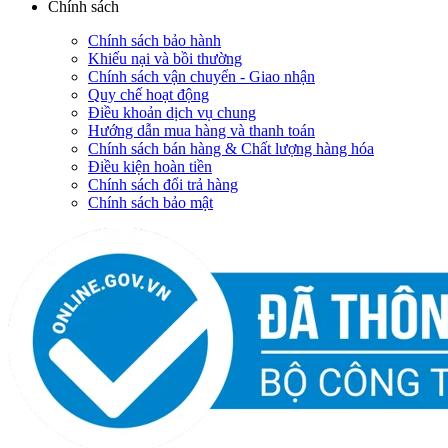
Chính sách
Chính sách bảo hành
Khiếu nại và bồi thường
Chính sách vận chuyển - Giao nhận
Quy chế hoạt động
Điều khoản dịch vụ chung
Hướng dẫn mua hàng và thanh toán
Chính sách bán hàng & Chất lượng hàng hóa
Điều kiện hoàn tiền
Chính sách đổi trả hàng
Chính sách bảo mật