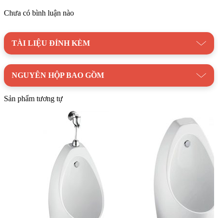
Ưu điểm bồn tiểu nam American
Chưa có bình luận nào
Standard VF-6401 Washbrook
TÀI LIỆU ĐÍNH KÈM
Tiết kiệm nước
Chống bám bẩn
Thiết kế hiện đại, sang trọng
NGUYÊN HỘP BAO GỒM
Dễ dàng vệ sinh
Sản phẩm tương tự
Bồn Tiểu Nam American Standard VF-6401 Washbrook
là
sự lựa chọn hoàn hảo cho những ai mong muốn sở hữu một
sản phẩm chất lượng cao, mang lại sự tiện nghi và sang trọng
cho không gian vệ sinh. Hãy liên hệ ngay với
Kim Quốc
Tiến
để sở hữu sản phẩm chính hãng với mức giá ưu đãi nhất!
Danh mục:
Thiết Bị Vệ Sinh
|
Bồn Tiểu Nam Nữ
|
Bồn Tiểu
Nam AMERICAN STANDARD
Thương hiệu:
Thiết bị vệ sinh American Standard