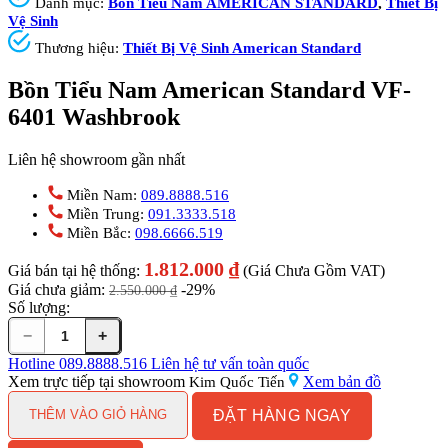
Danh mục:
Bồn Tiểu Nam AMERICAN STANDARD
,
Thiết Bị
Vệ Sinh
Thương hiệu:
Thiết Bị Vệ Sinh American Standard
Bồn Tiểu Nam American Standard VF-
6401 Washbrook
Liên hệ showroom gần nhất
Miền Nam:
089.8888.516
Miền Trung:
091.3333.518
Miền Bắc:
098.6666.519
1.812.000
₫
Giá bán tại hệ thống:
(Giá Chưa Gồm VAT)
Giá chưa giảm:
-29%
2.550.000
₫
Số lượng:
−
+
Bồn
Tiểu
Hotline
089.8888.516
Liên hệ tư vấn toàn quốc
Nam
Xem trực tiếp tại showroom
Xem bản đồ
Kim Quốc Tiến
American
ĐẶT HÀNG NGAY
Standard
THÊM VÀO GIỎ HÀNG
VF-