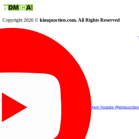
Copyright 2026 ©
kimquoctien.com. All Rights Reserved
Chat Facebook
Chat Zalo
(8h00 - 21h30)
(8h00 - 21h3
Xem Tik Tok
Xem Youtube
Gọi điện
@kimquoctienoffi
(8h00 - 21h30)
@kimquoctien