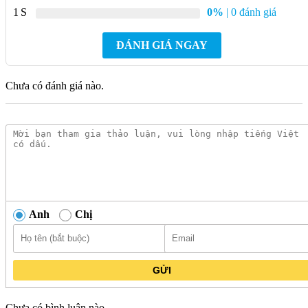
VB3 Đặt Sàn
1
0%
| 0 đánh giá
Thiết kế hiện đại, nhỏ gọn:
Kích thước 565 x 365 x 390
ĐÁNH GIÁ NGAY
mm phù hợp với mọi không gian.
Vách ngăn tạo sự riêng tư:
Mang đến sự thoải mái và tiện
Chưa có đánh giá nào.
lợi cho người sử dụng.
Chế độ xả trải đều mạnh mẽ:
Giúp giữ cho bồn tiểu luôn
sạch sẽ.
Lắp đặt dễ dàng:
Có thể sử dụng van xả ấn hoặc cảm ứng
tùy theo nhu cầu.
Men Nano nung kháng khuẩn:
Đảm bảo vệ sinh và an
toàn cho sức khỏe.
Anh
Chị
Giá thành hợp lý:
Phù hợp với mọi ngân sách.
Hãy sở hữu ngay Bồn Tiểu Nữ Viglacera VB3 Đặt Sàn để
nâng tầm đẳng cấp cho không gian vệ sinh của bạn!
Kim
GỬI
Quốc Tiến
tự hào là nhà cung cấp uy tín với nhiều năm kinh
nghiệm, cam kết mang đến cho bạn sản phẩm chính hãng, chất
Chưa có bình luận nào