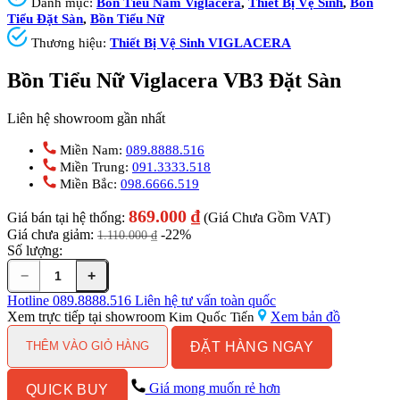
Danh mục:
Bồn Tiểu Nam Viglacera
,
Thiết Bị Vệ Sinh
,
Bồn
Tiểu Đặt Sàn
,
Bồn Tiểu Nữ
Thương hiệu:
Thiết Bị Vệ Sinh VIGLACERA
Bồn Tiểu Nữ Viglacera VB3 Đặt Sàn
Liên hệ showroom gần nhất
Miền Nam:
089.8888.516
Miền Trung:
091.3333.518
Miền Bắc:
098.6666.519
869.000
₫
Giá bán tại hệ thống:
(Giá Chưa Gồm VAT)
Giá chưa giảm:
-22%
1.110.000
₫
Số lượng:
−
+
Bồn
Tiểu
Hotline
089.8888.516
Liên hệ tư vấn toàn quốc
Nữ
Xem trực tiếp tại showroom
Xem bản đồ
Kim Quốc Tiến
Viglacera
ĐẶT HÀNG NGAY
VB3
THÊM VÀO GIỎ HÀNG
Đặt
Sàn
Giá mong muốn rẻ hơn
QUICK BUY
số