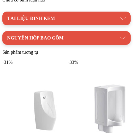
lượng cao cùng dịch vụ chuyên nghiệp.
Danh mục:
Thiết Bị Vệ Sinh
|
Bồn Tiểu Nam Nữ
|
Bồn Tiểu
TÀI LIỆU ĐÍNH KÈM
Đặt Sàn
Thương hiệu:
Thiết Bị Vệ Sinh VIGLACERA
NGUYÊN HỘP BAO GỒM
Sản phẩm tương tự
-31%
-33%