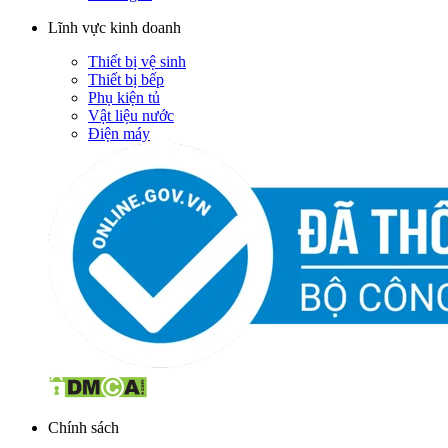
Lĩnh vực kinh doanh
Thiết bị vệ sinh
Thiết bị bếp
Phụ kiện tủ
Vật liệu nước
Điện máy
Chính sách