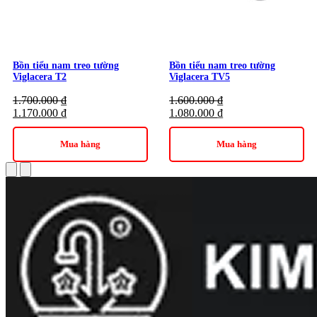
Bồn tiểu nam treo tường
Bồn tiểu nam treo tường
Viglacera T2
Viglacera TV5
1.700.000
₫
1.600.000
₫
1.170.000
₫
1.080.000
₫
Mua hàng
Mua hàng