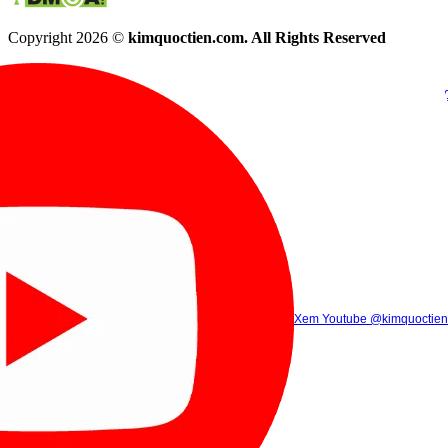
Copyright 2026 ©
kimquoctien.com. All Rights Reserved
Chat Facebook
Chat Zalo
(8h00 - 21h30)
(8h00 - 21h3
Xem Tik Tok
Xem Youtube
Gọi điện
@kimquoctienoffi
(8h00 - 21h30)
@kimquoctien