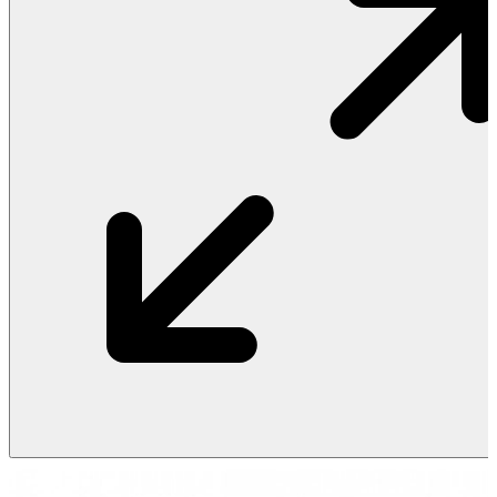
Vật Liệu Nước
Thiết Bị Nước STIEBEL ELTRON
Thiết Bị Nước ARISTON
Thiết Bị Nước TÂN Á ĐẠI THÀNH