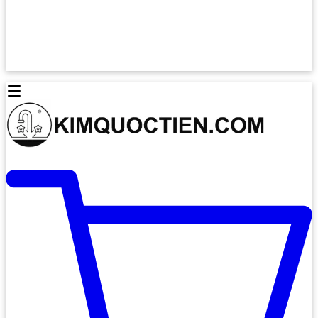
Lò Nướng Âm Tủ
Lò Nướng Bosch
Lò Nướng Độc lập
Lò Nướng Hafele
Thiết Bị Vệ Sinh
Máy Hút Mùi
Thiết Bị Vệ Sinh INAX
Máy Hút Khử Mùi Classic
Thiết Bị Vệ Sinh TOTO
Máy Hút Khử Mùi Đảo
Thiết Bị Vệ Sinh Cotto
Máy Hút Mùi Áp Tường
Thiết Bị Vệ Sinh CAESAR
Máy Hút Mùi Âm Trần
Thiết Bị Vệ Sinh American Standard
Máy Rửa Chén Bát
Thiết Bị Vệ Sinh BELLO
Máy Rửa Chén Âm Toàn Phần
Thiết Bị Vệ Sinh VIGLACERA
Máy Rửa Chén Bát 12 Bộ
Thiết Bị Vệ Sinh THIÊN THANH
Máy Rửa Chén Bát Bán Âm
Thiết Bị Bếp