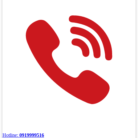
Hotline:
0919999516