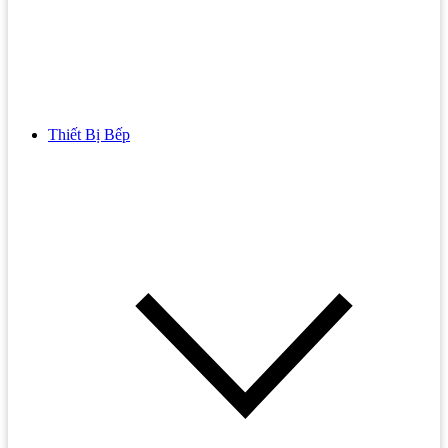
Thiết Bị Bếp
Bồn Cầu
Bồn cầu TOTO
Bồn cầu INAX
Bồn Cầu Thông Minh
Bồn Cầu 1 Khối
Bồn Cầu 2 Khối
Bồn Cầu Trẻ Em
Bồn cầu AMERICAN STANDARD
Bồn cầu CAESAR
Bồn Cầu COTTO