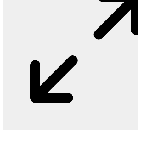
Vật Liệu Nước
Thiết Bị Nước STIEBEL ELTRON
Thiết Bị Nước ARISTON
Thiết Bị Nước TÂN Á ĐẠI THÀNH