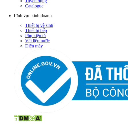
Tuyển dụng
Catalogue
Lĩnh vực kinh doanh
Thiết bị vệ sinh
Thiết bị bếp
Phụ kiện tủ
Vật liệu nước
Điện máy