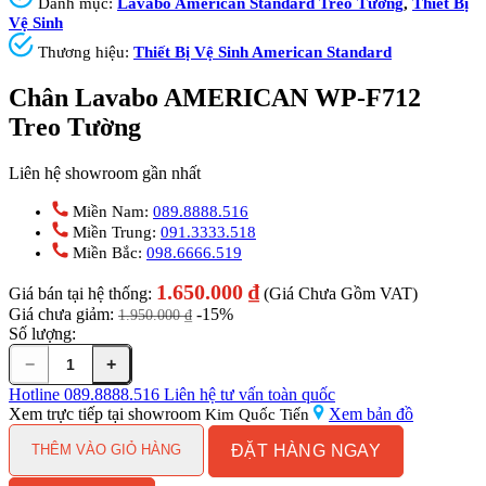
Danh mục:
Lavabo American Standard Treo Tường
,
Thiết Bị
Vệ Sinh
Thương hiệu:
Thiết Bị Vệ Sinh American Standard
Chân Lavabo AMERICAN WP-F712
Treo Tường
Liên hệ showroom gần nhất
Miền Nam:
089.8888.516
Miền Trung:
091.3333.518
Miền Bắc:
098.6666.519
1.650.000
₫
Giá bán tại hệ thống:
(Giá Chưa Gồm VAT)
Giá chưa giảm:
-15%
1.950.000
₫
Số lượng:
−
+
Chân
Lavabo
Hotline
089.8888.516
Liên hệ tư vấn toàn quốc
AMERICAN
Xem trực tiếp tại showroom
Xem bản đồ
Kim Quốc Tiến
WP-
ĐẶT HÀNG NGAY
F712
THÊM VÀO GIỎ HÀNG
Treo