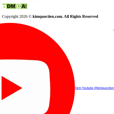
Copyright 2026 ©
kimquoctien.com. All Rights Reserved
Chat Facebook
Chat Zalo
(8h00 - 21h30)
(8h00 - 21h3
Xem Tik Tok
Xem Youtube
Gọi điện
@kimquoctienoffi
(8h00 - 21h30)
@kimquoctien