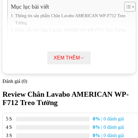
Mục lục bài viết
Thông tin sản phẩm Chân Lavabo AMERICAN WP-F712 Treo
Tường
Điểm nổi bật Chân Lavabo AMERICAN WP-F712 Treo Tường
Thông tin sản phẩm Chân Lavabo
AMERICAN WP-F712 Treo Tường
XEM THÊM
Thương hiệu:
American Standard
Mã sản phẩm:
WP-F712
Đánh giá (0)
Kiểu dáng:
Treo tường
Review Chân Lavabo AMERICAN WP-
Chất liệu:
Sứ
F712 Treo Tường
Màu sắc:
Trắng
5
0%
| 0 đánh giá
Kích thước:
552x461x488mm
4
0%
| 0 đánh giá
Lỗ chậu rửa:
Một lỗ
3
0%
| 0 đánh giá