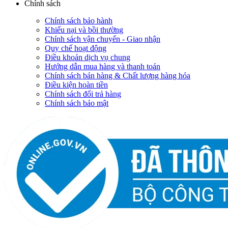
Chính sách
Chính sách bảo hành
Khiếu nại và bồi thường
Chính sách vận chuyển - Giao nhận
Quy chế hoạt động
Điều khoản dịch vụ chung
Hướng dẫn mua hàng và thanh toán
Chính sách bán hàng & Chất lượng hàng hóa
Điều kiện hoàn tiền
Chính sách đổi trả hàng
Chính sách bảo mật