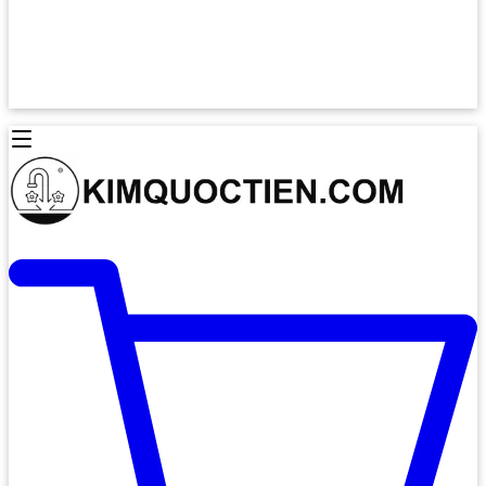
Lò Nướng Âm Tủ
Lò Nướng Bosch
Lò Nướng Độc lập
Lò Nướng Hafele
Thiết Bị Vệ Sinh
Máy Hút Mùi
Thiết Bị Vệ Sinh INAX
Máy Hút Khử Mùi Classic
Thiết Bị Vệ Sinh TOTO
Máy Hút Khử Mùi Đảo
Thiết Bị Vệ Sinh Cotto
Máy Hút Mùi Áp Tường
Thiết Bị Vệ Sinh CAESAR
Máy Hút Mùi Âm Trần
Thiết Bị Vệ Sinh American Standard
Máy Rửa Chén Bát
Thiết Bị Vệ Sinh BELLO
Máy Rửa Chén Âm Toàn Phần
Thiết Bị Vệ Sinh VIGLACERA
Máy Rửa Chén Bát 12 Bộ
Thiết Bị Vệ Sinh THIÊN THANH
Máy Rửa Chén Bát Bán Âm
Thiết Bị Bếp