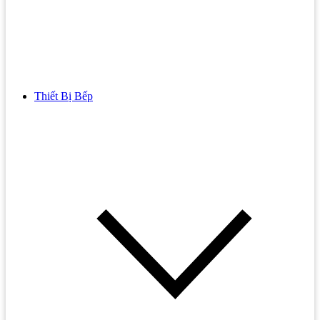
Thiết Bị Bếp
Bồn Cầu
Bồn cầu TOTO
Bồn cầu INAX
Bồn Cầu Thông Minh
Bồn Cầu 1 Khối
Bồn Cầu 2 Khối
Bồn Cầu Trẻ Em
Bồn cầu AMERICAN STANDARD
Bồn cầu CAESAR
Bồn Cầu COTTO