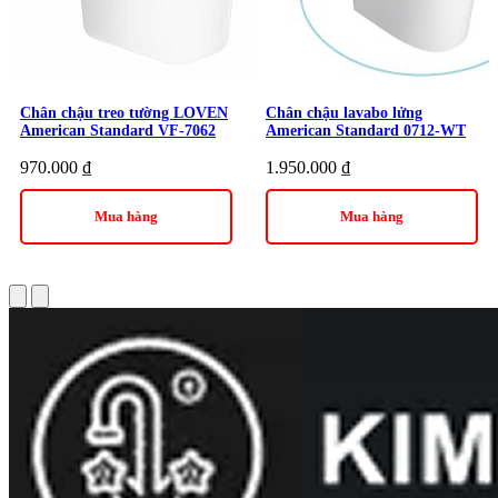
Chân chậu treo tường LOVEN
Chân chậu lavabo lửng
American Standard VF-7062
American Standard 0712-WT
970.000
₫
1.950.000
₫
Mua hàng
Mua hàng