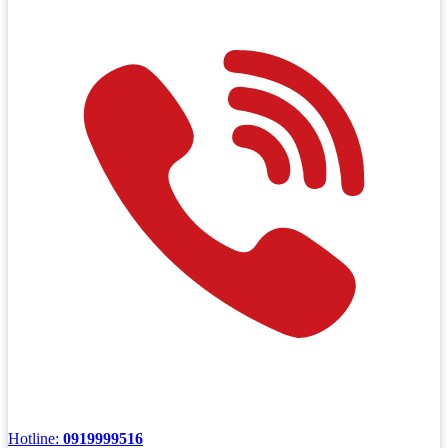
Hotline:
0919999516