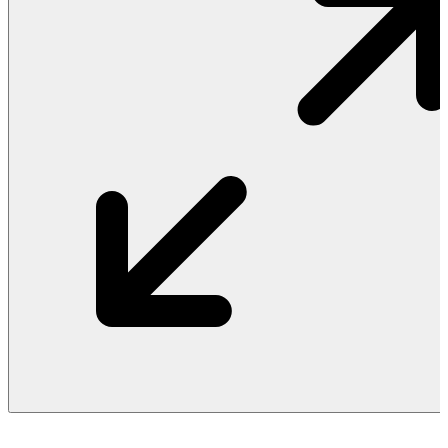
Vật Liệu Nước
Thiết Bị Nước STIEBEL ELTRON
Thiết Bị Nước ARISTON
Thiết Bị Nước TÂN Á ĐẠI THÀNH