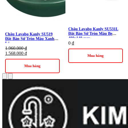
Chậu Lavabo Kanly SU531L
Đặt Bàn Sứ Tròn Màu Be
Chậu Lavabo Kanly SU519
400x140 mm
Đặt Bàn Sứ Tròn Màu Xanh
0
₫
Lá
1.960.000
₫
1.568.000
₫
Mua hàng
Mua hàng