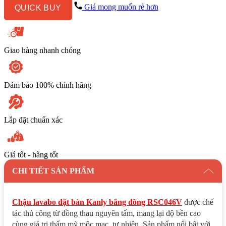
đồng
Giá mong muốn rẻ hơn
QUICK BUY
RSC046V
số
lượng
Giao hàng nhanh chóng
Đảm bảo 100% chính hãng
Lắp đặt chuẩn xác
Giá tốt - hàng tốt
CHI TIẾT SẢN PHẨM
Chậu lavabo đặt bàn Kanly bằng đồng RSC046V
được chế
tác thủ công từ đồng thau nguyên tấm, mang lại độ bền cao
cùng giá trị thẩm mỹ mộc mạc, tự nhiên. Sản phẩm nổi bật với