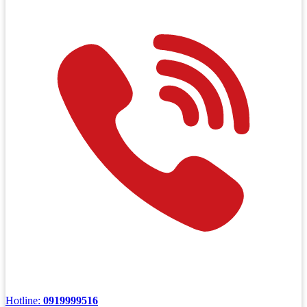
Hotline:
0919999516