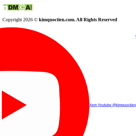
Copyright 2026 ©
kimquoctien.com. All Rights Reserved
Chat Facebook
Chat Zalo
(8h00 - 21h30)
(8h00 - 21h3
Xem Tik Tok
Xem Youtube
Gọi điện
@kimquoctienoffi
(8h00 - 21h30)
@kimquoctien