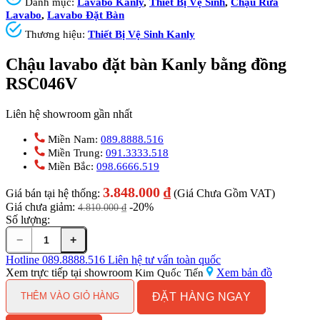
Danh mục:
Lavabo Kanly
,
Thiết Bị Vệ Sinh
,
Chậu Rửa
Lavabo
,
Lavabo Đặt Bàn
Thương hiệu:
Thiết Bị Vệ Sinh Kanly
Chậu lavabo đặt bàn Kanly bằng đồng
RSC046V
Liên hệ showroom gần nhất
Miền Nam:
089.8888.516
Miền Trung:
091.3333.518
Miền Bắc:
098.6666.519
3.848.000
₫
Giá bán tại hệ thống:
(Giá Chưa Gồm VAT)
Giá chưa giảm:
-20%
4.810.000
₫
Số lượng:
−
+
Chậu
lavabo
Hotline
089.8888.516
Liên hệ tư vấn toàn quốc
đặt
Xem trực tiếp tại showroom
Xem bản đồ
Kim Quốc Tiến
bàn
ĐẶT HÀNG NGAY
Kanly
THÊM VÀO GIỎ HÀNG
bằng