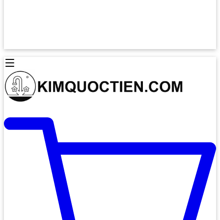
Lò Nướng Âm Tủ
Lò Nướng Bosch
Lò Nướng Độc lập
Lò Nướng Hafele
Thiết Bị Vệ Sinh
Máy Hút Mùi
Thiết Bị Vệ Sinh INAX
Máy Hút Khử Mùi Classic
Thiết Bị Vệ Sinh TOTO
Máy Hút Khử Mùi Đảo
Thiết Bị Vệ Sinh Cotto
Máy Hút Mùi Áp Tường
Thiết Bị Vệ Sinh CAESAR
Máy Hút Mùi Âm Trần
Thiết Bị Vệ Sinh American Standard
Máy Rửa Chén Bát
Thiết Bị Vệ Sinh BELLO
Máy Rửa Chén Âm Toàn Phần
Thiết Bị Vệ Sinh VIGLACERA
Máy Rửa Chén Bát 12 Bộ
Thiết Bị Vệ Sinh THIÊN THANH
Máy Rửa Chén Bát Bán Âm
Thiết Bị Bếp