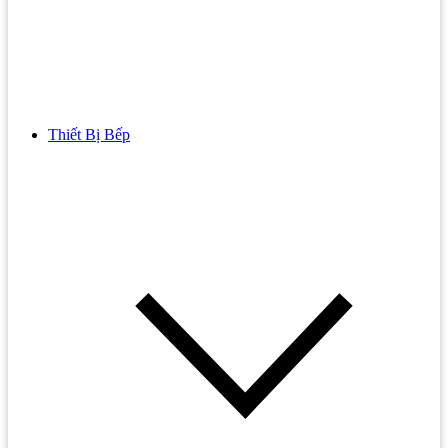
Thiết Bị Bếp
Bồn Cầu
Bồn cầu TOTO
Bồn cầu INAX
Bồn Cầu Thông Minh
Bồn Cầu 1 Khối
Bồn Cầu 2 Khối
Bồn Cầu Trẻ Em
Bồn cầu AMERICAN STANDARD
Bồn cầu CAESAR
Bồn Cầu COTTO