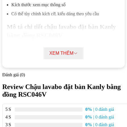
Kích thước xem mục thông số
Có thể tùy chỉnh kích cỡ, kiểu dáng theo yêu cầu
Mô tả chi tiết chậu lavabo đặt bàn Kanly
bằng đồng RSC046V
Chậu lavabo đặt bàn Kanly bằng đồng RSC046V được sản
XEM THÊM
xuất thủ công từ thợ làng nghề truyền thống Việt Nam giúp
mỗi sản phẩm có đặc trưng riêng về hình dáng và bề mặt.
Quá trình gò, hàn và mài dũa bằng tay với nhiều công đoạn
Đánh giá (0)
giúp tăng độ chắc chắn và đảm bảo khả năng sử dụng ổn
định trong thời gian dài.
Review Chậu lavabo đặt bàn Kanly bằng
Lớp hoàn thiện bề mặt kiểu đồng cổ giúp giảm thiểu dấu vết
đồng RSC046V
bám bẩn và hỗ trợ vệ sinh nhanh chóng trong quá trình sử
dụng hàng ngày.
5
0%
| 0 đánh giá
Thiết kế lấy ý tưởng từ hình ảnh chiếc lá trôi tạo nên kiểu
4
0%
| 0 đánh giá
dáng mềm mại, góp phần tạo điểm nhấn khác biệt cho khu
vực lắp đặt.
3
0%
| 0 đánh giá