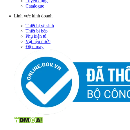
Tuyển dụng
Catalogue
Lĩnh vực kinh doanh
Thiết bị vệ sinh
Thiết bị bếp
Phụ kiện tủ
Vật liệu nước
Điện máy