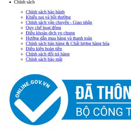
Chính sách
Chính sách bảo hành
Khiếu nại và bồi thường
Chính sách vận chuyển - Giao nhận
Quy chế hoạt động
Điều khoản dịch vụ chung
Hướng dẫn mua hàng và thanh toán
Chính sách bán hàng & Chất lượng hàng hóa
Điều kiện hoàn tiền
Chính sách đổi trả hàng
Chính sách bảo mật