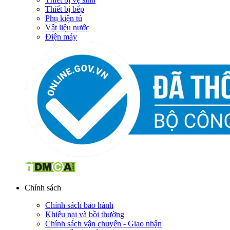
Thiết bị bếp
Phụ kiện tủ
Vật liệu nước
Điện máy
Chính sách
Chính sách bảo hành
Khiếu nại và bồi thường
Chính sách vận chuyển - Giao nhận