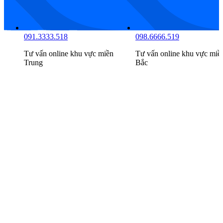
091.3333.518
098.6666.519
n
Tư vấn online khu vực
miền
Tư vấn online khu vực
miề
Trung
Bắc