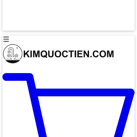
Lò Nướng Âm Tủ
Lò Nướng Bosch
Lò Nướng Độc lập
Lò Nướng Hafele
Thiết Bị Vệ Sinh
Máy Hút Mùi
Thiết Bị Vệ Sinh INAX
Máy Hút Khử Mùi Classic
Thiết Bị Vệ Sinh TOTO
Máy Hút Khử Mùi Đảo
Thiết Bị Vệ Sinh Cotto
Máy Hút Mùi Áp Tường
Thiết Bị Vệ Sinh CAESAR
Máy Hút Mùi Âm Trần
Thiết Bị Vệ Sinh American Standard
Máy Rửa Chén Bát
Thiết Bị Vệ Sinh BELLO
Máy Rửa Chén Âm Toàn Phần
Thiết Bị Vệ Sinh VIGLACERA
Máy Rửa Chén Bát 12 Bộ
Thiết Bị Vệ Sinh THIÊN THANH
Máy Rửa Chén Bát Bán Âm
Thiết Bị Bếp