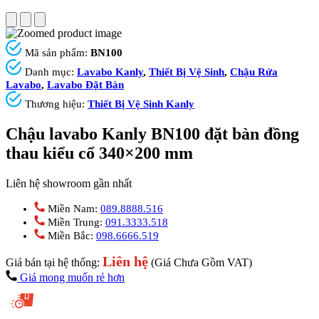
Mã sản phẩm:
BN100
Danh mục:
Lavabo Kanly
,
Thiết Bị Vệ Sinh
,
Chậu Rửa
Lavabo
,
Lavabo Đặt Bàn
Thương hiệu:
Thiết Bị Vệ Sinh Kanly
Chậu lavabo Kanly BN100 đặt bàn đồng
thau kiểu cổ 340×200 mm
Liên hệ showroom gần nhất
Miền Nam:
089.8888.516
Miền Trung:
091.3333.518
Miền Bắc:
098.6666.519
Liên hệ
Giá bán tại hệ thống:
(Giá Chưa Gồm VAT)
Giá mong muốn rẻ hơn