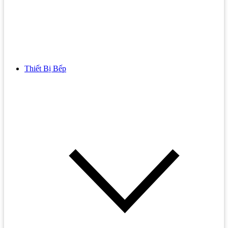
Thiết Bị Bếp
Bồn Cầu
Bồn cầu TOTO
Bồn cầu INAX
Bồn Cầu Thông Minh
Bồn Cầu 1 Khối
Bồn Cầu 2 Khối
Bồn Cầu Trẻ Em
Bồn cầu AMERICAN STANDARD
Bồn cầu CAESAR
Bồn Cầu COTTO