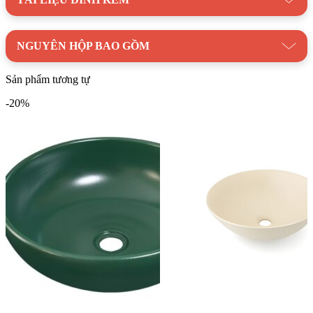
NGUYÊN HỘP BAO GỒM
Sản phẩm tương tự
-20%
Chậu lavabo Kanly BN100 đặt bàn được chế tác từ đồng thau nguyên
tấm
Danh mục:
Thiết Bị Vệ Sinh
/
Chậu Rửa Lavabo
/
Lavabo