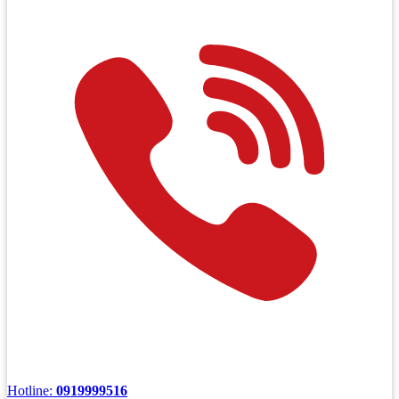
Hotline:
0919999516