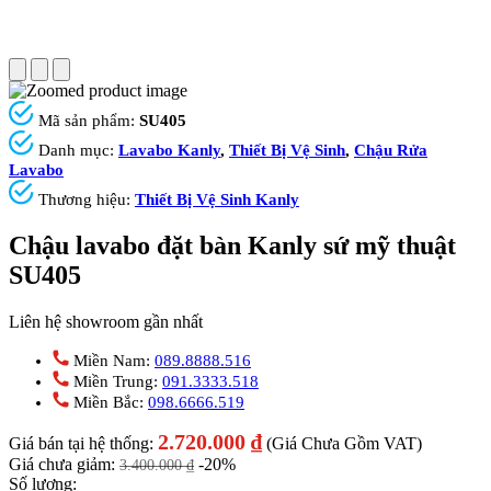
Mã sản phẩm:
SU405
Danh mục:
Lavabo Kanly
,
Thiết Bị Vệ Sinh
,
Chậu Rửa
Lavabo
Thương hiệu:
Thiết Bị Vệ Sinh Kanly
Chậu lavabo đặt bàn Kanly sứ mỹ thuật
SU405
Liên hệ showroom gần nhất
Miền Nam:
089.8888.516
Miền Trung:
091.3333.518
Miền Bắc:
098.6666.519
2.720.000
₫
Giá bán tại hệ thống:
(Giá Chưa Gồm VAT)
Giá chưa giảm:
-20%
3.400.000
₫
Số lượng: