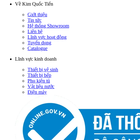
Về Kim Quốc Tiến
Giới thiệu
Tin tức
Hệ thống Showroom
Liên hệ
Lĩnh vực hoạt động
Tuyển dụng
Catalogue
Lĩnh vực kinh doanh
Thiết bị vệ sinh
Thiết bị bếp
Phụ kiện tủ
Vật liệu nước
Điện máy