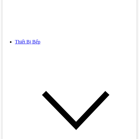
Thiết Bị Bếp
Bồn Cầu
Bồn cầu TOTO
Bồn cầu INAX
Bồn Cầu Thông Minh
Bồn Cầu 1 Khối
Bồn Cầu 2 Khối
Bồn Cầu Trẻ Em
Bồn cầu AMERICAN STANDARD
Bồn cầu CAESAR
Bồn Cầu COTTO