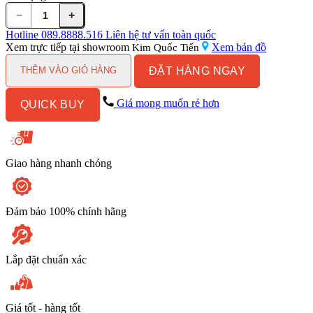
−
+
Chậu
lavabo
Hotline
089.8888.516
Liên hệ tư vấn toàn quốc
đặt
Xem trực tiếp tại showroom
Xem bản đồ
Kim Quốc Tiến
bàn
ĐẶT HÀNG NGAY
Kanly
THÊM VÀO GIỎ HÀNG
sứ
mỹ
Giá mong muốn rẻ hơn
QUICK BUY
thuật
SU405
số
lượng
Giao hàng nhanh chóng
Đảm bảo 100% chính hãng
Lắp đặt chuẩn xác
Giá tốt - hàng tốt