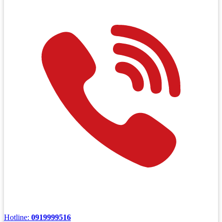
Hotline:
0919999516