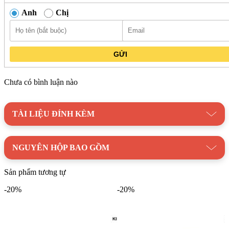
Anh
Chị
GỬI
Chưa có bình luận nào
TÀI LIỆU ĐÍNH KÈM
NGUYÊN HỘP BAO GỒM
Sản phẩm tương tự
-20%
-20%
Chậu lavabo đặt bàn Kanly sứ mỹ thuật SU405 vẽ tay tỉ mỉ
Danh mục:
Thiết Bị Vệ Sinh
/
Chậu Rửa Lavabo
/
Lavabo