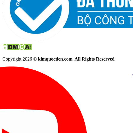
Copyright 2026 ©
kimquoctien.com. All Rights Reserved
Chat Facebook
Chat Zalo
(8h00 - 21h30)
(8h00 - 21h3