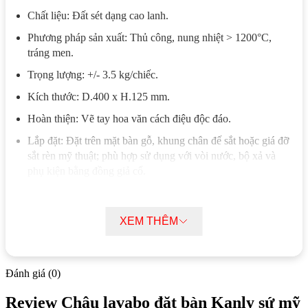
Chất liệu: Đất sét dạng cao lanh.
Phương pháp sản xuất: Thủ công, nung nhiệt > 1200°C,
tráng men.
Trọng lượng: +/- 3.5 kg/chiếc.
Kích thước: D.400 x H.125 mm.
Hoàn thiện: Vẽ tay hoa văn cách điệu độc đáo.
Lắp đặt: Đặt trên mặt bàn gỗ, khung chân đế sắt hoặc giá đỡ
sắt rèn mỹ thuật; phù hợp sử dụng với vòi nước, bộ xả và
phụ kiện bằng đồng giả cổ.
Ghi chú: Không bao gồm vòi nước, bệ để, bộ xả, xiphong
và các phụ kiện liên quan.
XEM THÊM
Mô tả chi tiết chậu lavabo đặt bàn Kanly
sứ mỹ thuật SU405
Đánh giá (0)
Chậu lavabo SU405 sử dụng hoa văn đối xứng qua trục,
Review Chậu lavabo đặt bàn Kanly sứ mỹ
giúp tạo bố cục cân đối và tăng hiệu quả thẩm mỹ khi lắp