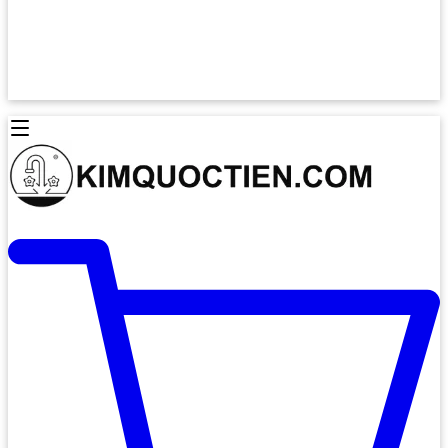
Lò Nướng Âm Tủ
Lò Nướng Bosch
Lò Nướng Độc lập
Lò Nướng Hafele
Thiết Bị Vệ Sinh
Máy Hút Mùi
Thiết Bị Vệ Sinh INAX
Máy Hút Khử Mùi Classic
Thiết Bị Vệ Sinh TOTO
Máy Hút Khử Mùi Đảo
Thiết Bị Vệ Sinh Cotto
Máy Hút Mùi Áp Tường
Thiết Bị Vệ Sinh CAESAR
Máy Hút Mùi Âm Trần
Thiết Bị Vệ Sinh American Standard
Máy Rửa Chén Bát
Thiết Bị Vệ Sinh BELLO
Máy Rửa Chén Âm Toàn Phần
Thiết Bị Vệ Sinh VIGLACERA
Máy Rửa Chén Bát 12 Bộ
Thiết Bị Vệ Sinh THIÊN THANH
Máy Rửa Chén Bát Bán Âm
Thiết Bị Bếp