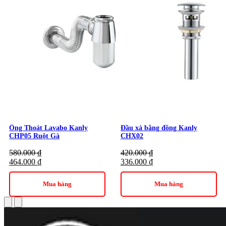
Kanly
Thương hiệu:
Thiết Bị Vệ Sinh Kanly
Ống Thoát Lavabo Kanly
Đầu xả bằng đồng Kanly
CHP05 Ruột Gà
CHX02
580.000
₫
420.000
₫
464.000
₫
336.000
₫
Mua hàng
Mua hàng