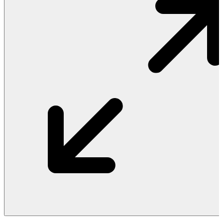
Vật Liệu Nước
Thiết Bị Nước STIEBEL ELTRON
Thiết Bị Nước ARISTON
Thiết Bị Nước TÂN Á ĐẠI THÀNH