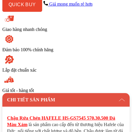
570.30.500
Giá mong muốn rẻ hơn
QUICK BUY
Đá
Màu
Xám
số
lượng
Giao hàng nhanh chóng
Đảm bảo 100% chính hãng
Lắp đặt chuẩn xác
Giá tốt - hàng tốt
CHI TIẾT SẢN PHẨM
Chậu Rửa Chén HAFELE HS-GS7545 570.30.500 Đá
Màu Xám
là sản phẩm cao cấp đến từ thương hiệu Hafele của
Đức, nổi tiếng với chất lượng và độ bền. Chậu được làm từ đá