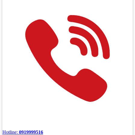
Hotline:
0919999516