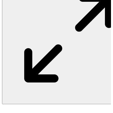
Vật Liệu Nước
Thiết Bị Nước STIEBEL ELTRON
Thiết Bị Nước ARISTON
Thiết Bị Nước TÂN Á ĐẠI THÀNH