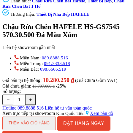
Danh mục:
Chậu Rửa Chén Bát Hafele
,
Thiết Bị Bếp
,
Chậu
Rửa Chén Bát 1 Hố
Thương hiệu:
Thiết Bị Nhà Bếp HAFELE
Chậu Rửa Chén HAFELE HS-GS7545
570.30.500 Đá Màu Xám
Liên hệ showroom gần nhất
Miền Nam:
089.8888.516
Miền Trung:
091.3333.518
Miền Bắc:
098.6666.519
10.280.250
₫
Giá bán tại hệ thống:
(Giá Chưa Gồm VAT)
Giá chưa giảm:
-25%
13.707.000
₫
Số lượng:
−
+
Chậu
Rửa
Hotline
089.8888.516
Liên hệ tư vấn toàn quốc
Chén
Xem trực tiếp tại showroom
Xem bản đồ
Kim Quốc Tiến
HAFELE
ĐẶT HÀNG NGAY
HS-
THÊM VÀO GIỎ HÀNG
GS7545