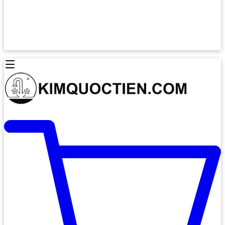
Lò Nướng Âm Tủ
Lò Nướng Bosch
Lò Nướng Độc lập
Lò Nướng Hafele
Thiết Bị Vệ Sinh
Máy Hút Mùi
Thiết Bị Vệ Sinh INAX
Máy Hút Khử Mùi Classic
Thiết Bị Vệ Sinh TOTO
Máy Hút Khử Mùi Đảo
Thiết Bị Vệ Sinh Cotto
Máy Hút Mùi Áp Tường
Thiết Bị Vệ Sinh CAESAR
Máy Hút Mùi Âm Trần
Thiết Bị Vệ Sinh American Standard
Máy Rửa Chén Bát
Thiết Bị Vệ Sinh BELLO
Máy Rửa Chén Âm Toàn Phần
Thiết Bị Vệ Sinh VIGLACERA
Máy Rửa Chén Bát 12 Bộ
Thiết Bị Vệ Sinh THIÊN THANH
Máy Rửa Chén Bát Bán Âm
Thiết Bị Bếp