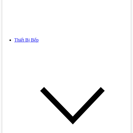
Thiết Bị Bếp
Bồn Cầu
Bồn cầu TOTO
Bồn cầu INAX
Bồn Cầu Thông Minh
Bồn Cầu 1 Khối
Bồn Cầu 2 Khối
Bồn Cầu Trẻ Em
Bồn cầu AMERICAN STANDARD
Bồn cầu CAESAR
Bồn Cầu COTTO