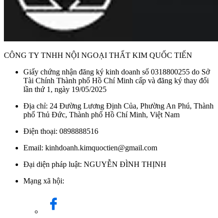
thoại 0898888516 để được tư vấn và hỗ trợ tốt nhất.
Danh mục:
Thiết Bị Bếp
/
Chậu Rửa Chén Bát
/
Chậu Rửa
Chén Bát 1 Hố
/
CÔNG TY TNHH NỘI NGOẠI THẤT KIM QUỐC TIẾN
Giấy chứng nhận đăng ký kinh doanh số 0318800255 do Sở
Tài Chính Thành phố Hồ Chí Minh cấp và đăng ký thay đổi
lần thứ 1, ngày 19/05/2025
Địa chỉ: 24 Đường Lương Định Của, Phường An Phú, Thành
phố Thủ Đức, Thành phố Hồ Chí Minh, Việt Nam
Điện thoại: 0898888516
Email: kinhdoanh.kimquoctien@gmail.com
Đại diện pháp luật: NGUYỄN ĐÌNH THỊNH
Mạng xã hội: