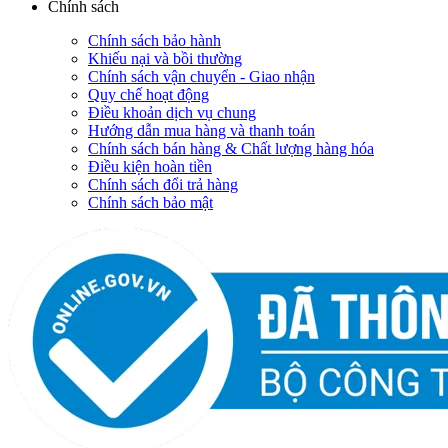
Chính sách
Chính sách bảo hành
Khiếu nại và bồi thường
Chính sách vận chuyển - Giao nhận
Quy chế hoạt động
Điều khoản dịch vụ chung
Hướng dẫn mua hàng và thanh toán
Chính sách bán hàng & Chất lượng hàng hóa
Điều kiện hoàn tiền
Chính sách đổi trả hàng
Chính sách bảo mật