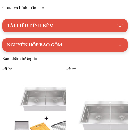
tín và độ bền của thương hiệu Hafele với gần 100 năm kinh
Chưa có bình luận nào
nghiệm. Chất liệu đá nhân tạo Cristalite® plus không chỉ mang
vẻ đẹp thẩm mỹ với màu xám chân thực như đá tự nhiên mà
còn sở hữu cấu trúc siêu mịn, ngăn chặn bụi bẩn và vi khuẩn
TÀI LIỆU ĐÍNH KÈM
tích tụ, giữ cho căn bếp luôn sạch sẽ và an toàn.
NGUYÊN HỘP BAO GỒM
Sản phẩm tương tự
Chậu Rửa Chén HAFELE HS-GS7545 570.30.500 Đá Màu Xám chất
lượng cao
-30%
-30%
Sản phẩm được chế tạo bằng công nghệ đặc biệt với các sợi kết
dính tự nhiên và hệ thống sợi thủy tinh dưới đáy chậu, tăng
cường độ chắc chắn và khả năng chịu va đập. Đây là một trong
những chậu rửa chén đá nhân tạo cứng cáp nhất hiện nay với
nhiều tính năng ưu việt.
Chậu có khả năng chống bám bẩn và chống bám mùi hiệu quả,
giúp việc vệ sinh trở nên dễ dàng. Đặc biệt, chậu có thể chịu
được nhiệt độ lên đến 180ºC, an toàn khi tiếp xúc với thực