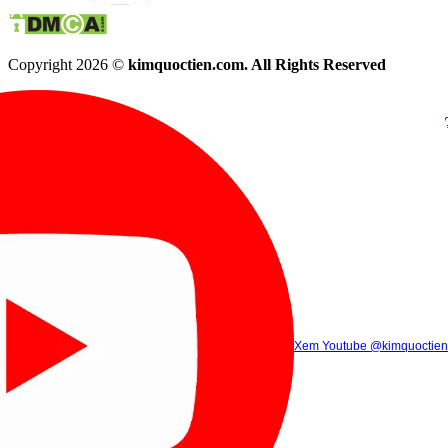
Copyright 2026 ©
kimquoctien.com. All Rights Reserved
Chat Facebook
Chat Zalo
(8h00 - 21h30)
(8h00 - 21h3
Xem Tik Tok
Xem Youtube
Gọi điện
@kimquoctienoffi
(8h00 - 21h30)
@kimquoctien