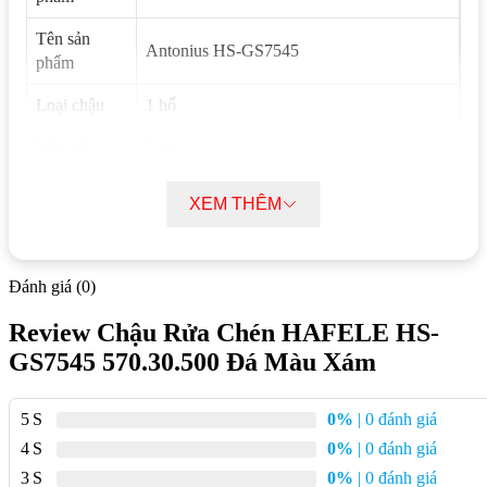
Tên sản
Antonius HS-GS7545
phẩm
Loại chậu
1 hố
Màu sắc
Xám
Đá nhân tạo Cristalite® plus (80% thạch
Chất liệu
XEM THÊM
anh, 15% acrylic, 5% khác)
Xuất xứ
Đức
Đánh giá (0)
Độ sâu chậu
200 mm
Review Chậu Rửa Chén HAFELE HS-
Độ dày chậu
1.2 mm
GS7545 570.30.500 Đá Màu Xám
Kích thước
750D x 456R mm
chậu
5
0%
| 0 đánh giá
4
0%
| 0 đánh giá
Kích thước
750D x 456R mm
bồn
3
0%
| 0 đánh giá