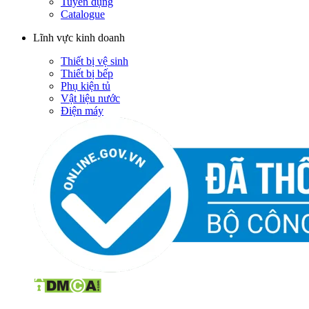
Tuyển dụng
Catalogue
Lĩnh vực kinh doanh
Thiết bị vệ sinh
Thiết bị bếp
Phụ kiện tủ
Vật liệu nước
Điện máy