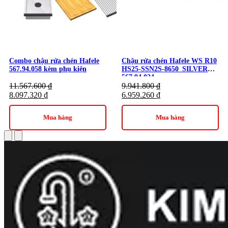
Combo chậu rửa chén Hafele
Chậu rửa chén Hafele WS R10
567.94.058 kèm phụ kiện
HS25-SSN2S-8650_SILVER
567.94.024
11.567.600
₫
9.941.800
₫
8.097.320
₫
6.959.260
₫
Mua hàng
Mua hàng