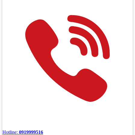
Hotline:
0919999516