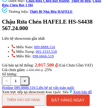
Danh mục:
Chậu Rửa Chén Bát Hafele
,
Thiết Bị Bếp
,
Chậu
Rửa Chén Bát 1 Hố
Thương hiệu:
Thiết Bị Nhà Bếp HAFELE
Chậu Rửa Chén HAFELE HS-S4438
567.24.000
Liên hệ showroom gần nhất
Miền Nam:
089.8888.516
Miền Trung:
091.3333.518
Miền Bắc:
098.6666.519
2.017.500
₫
Giá bán tại hệ thống:
(Giá Chưa Gồm VAT)
Giá chưa giảm:
-25%
2.690.000
₫
Số lượng:
−
+
Chậu
Rửa
Hotline
089.8888.516
Liên hệ tư vấn toàn quốc
Chén
Xem trực tiếp tại showroom
Xem bản đồ
Kim Quốc Tiến
HAFELE
ĐẶT HÀNG NGAY
HS-
THÊM VÀO GIỎ HÀNG
S4438