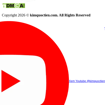
Copyright 2026 ©
kimquoctien.com. All Rights Reserved
Chat Facebook
Chat Zalo
(8h00 - 21h30)
(8h00 - 21h3
Xem Tik Tok
Xem Youtube
Gọi điện
@kimquoctienoffi
(8h00 - 21h30)
@kimquoctien