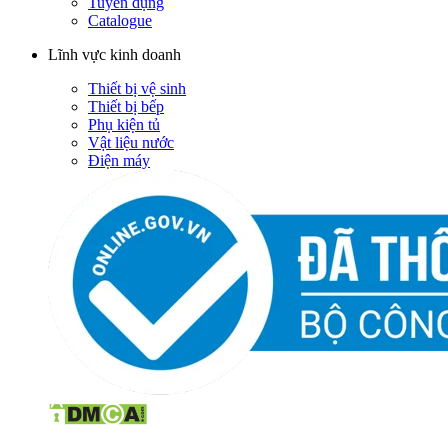
Tuyển dụng
Catalogue
Lĩnh vực kinh doanh
Thiết bị vệ sinh
Thiết bị bếp
Phụ kiện tủ
Vật liệu nước
Điện máy