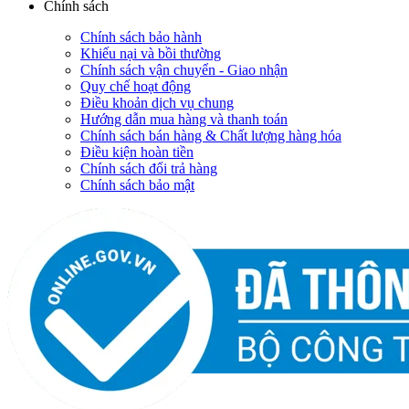
Chính sách
Chính sách bảo hành
Khiếu nại và bồi thường
Chính sách vận chuyển - Giao nhận
Quy chế hoạt động
Điều khoản dịch vụ chung
Hướng dẫn mua hàng và thanh toán
Chính sách bán hàng & Chất lượng hàng hóa
Điều kiện hoàn tiền
Chính sách đổi trả hàng
Chính sách bảo mật