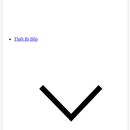
Thiết Bị Bếp
Bồn Cầu
Bồn cầu TOTO
Bồn cầu INAX
Bồn Cầu Thông Minh
Bồn Cầu 1 Khối
Bồn Cầu 2 Khối
Bồn Cầu Trẻ Em
Bồn cầu AMERICAN STANDARD
Bồn cầu CAESAR
Bồn Cầu COTTO