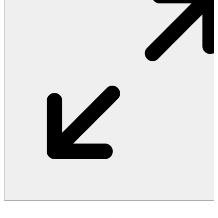
Vật Liệu Nước
Thiết Bị Nước STIEBEL ELTRON
Thiết Bị Nước ARISTON
Thiết Bị Nước TÂN Á ĐẠI THÀNH