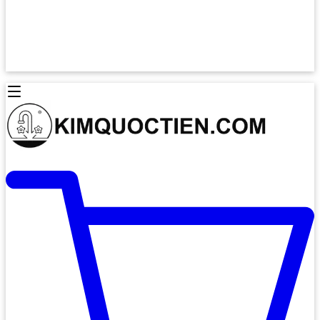
Lò Nướng Âm Tủ
Lò Nướng Bosch
Lò Nướng Độc lập
Lò Nướng Hafele
Thiết Bị Vệ Sinh
Máy Hút Mùi
Thiết Bị Vệ Sinh INAX
Máy Hút Khử Mùi Classic
Thiết Bị Vệ Sinh TOTO
Máy Hút Khử Mùi Đảo
Thiết Bị Vệ Sinh Cotto
Máy Hút Mùi Áp Tường
Thiết Bị Vệ Sinh CAESAR
Máy Hút Mùi Âm Trần
Thiết Bị Vệ Sinh American Standard
Máy Rửa Chén Bát
Thiết Bị Vệ Sinh BELLO
Máy Rửa Chén Âm Toàn Phần
Thiết Bị Vệ Sinh VIGLACERA
Máy Rửa Chén Bát 12 Bộ
Thiết Bị Vệ Sinh THIÊN THANH
Máy Rửa Chén Bát Bán Âm
Thiết Bị Bếp