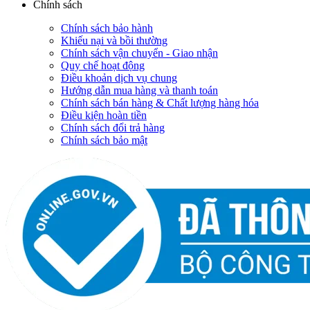
Chính sách
Chính sách bảo hành
Khiếu nại và bồi thường
Chính sách vận chuyển - Giao nhận
Quy chế hoạt động
Điều khoản dịch vụ chung
Hướng dẫn mua hàng và thanh toán
Chính sách bán hàng & Chất lượng hàng hóa
Điều kiện hoàn tiền
Chính sách đổi trả hàng
Chính sách bảo mật