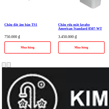
dàng vệ sinh.
Tiết kiệm nước:
Công nghệ Aqua Ceramic tiết kiệm nước
hiệu quả.
Lắp đặt dễ dàng:
Bán âm bàn gọn gàng, tiết kiệm diện tích.
Chậu đặt âm bàn TS1
Chậu rửa mặt lavabo
American Standard 0507-WT
Giá cả hợp lý:
Phù hợp với mọi ngân sách.
750.000
₫
3.450.000
₫
Kim Quốc Tiến kính mời quý khách hàng đón nhận sự tiện
Mua hàng
Mua hàng
nghi và sang trọng mà
chậu rửa Lavabo AMERICAN VF-
0320 bán âm bàn signature
mang lại. Đừng bỏ lỡ cơ hội
nâng tầm không gian sống của bạn. Hãy liên hệ ngay với
Kim
Quốc Tiến
để sở hữu sản phẩm chính hãng với mức giá ưu đãi
nhất!
Danh mục:
Thiết Bị Vệ Sinh
|
Chậu Rửa Lavabo
|
Lavabo
AMERICAN STANDARD
|
Lavabo American Standard Âm
Bàn
Thương hiệu:
Thiết bị vệ sinh AMERICAN STANDARD