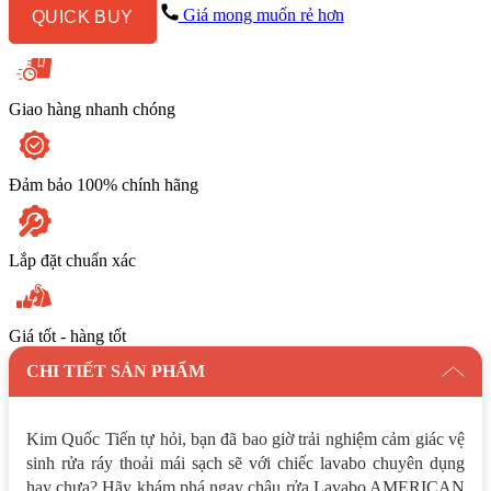
Bán
Giá mong muốn rẻ hơn
QUICK BUY
Âm
Bàn
Signature
số
lượng
Giao hàng nhanh chóng
Đảm bảo 100% chính hãng
Lắp đặt chuẩn xác
Giá tốt - hàng tốt
CHI TIẾT SẢN PHẨM
Kim Quốc Tiến tự hỏi, bạn đã bao giờ trải nghiệm cảm giác vệ
sinh rửa ráy thoải mái sạch sẽ với chiếc lavabo chuyên dụng
hay chưa? Hãy khám phá ngay chậu rửa Lavabo AMERICAN