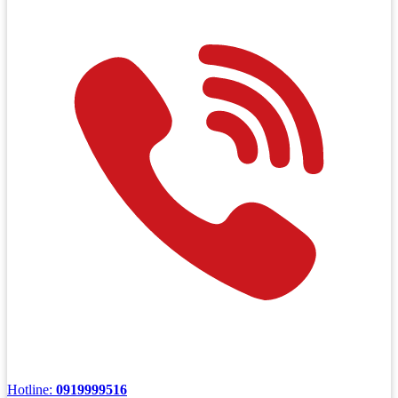
Hotline:
0919999516