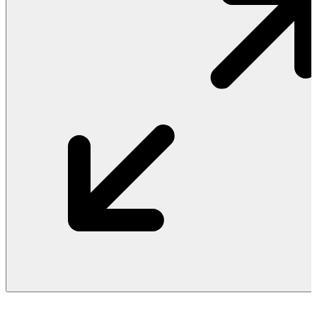
Vật Liệu Nước
Thiết Bị Nước STIEBEL ELTRON
Thiết Bị Nước ARISTON
Thiết Bị Nước TÂN Á ĐẠI THÀNH