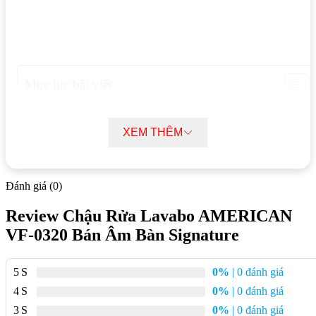
Mục lục bài viết
Thông tin sản phẩm chậu rửa Lavabo AMERICAN VF-0320 bán
âm bàn signature
XEM THÊM
Tính năng nổi bật chậu rửa Lavabo AMERICAN VF-0320 bán âm
bàn signature
Ưu điểm chậu rửa Lavabo AMERICAN VF-0320 bán âm bàn
Đánh giá (0)
signature
Review Chậu Rửa Lavabo AMERICAN
Thông tin sản phẩm chậu rửa Lavabo
VF-0320 Bán Âm Bàn Signature
AMERICAN VF-0320 bán âm bàn
signature
5
0%
| 0 đánh giá
4
0%
| 0 đánh giá
Tên sản phẩm:
Chậu Rửa Lavabo AMERICAN VF-0320
3
0%
| 0 đánh giá
Bán Âm Bàn Signature