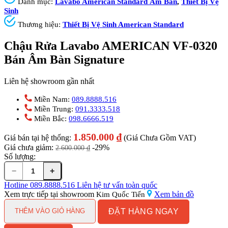
Danh mục:
Lavabo American Standard Âm Bàn
,
Thiết Bị Vệ
Sinh
Thương hiệu:
Thiết Bị Vệ Sinh American Standard
Chậu Rửa Lavabo AMERICAN VF-0320
Bán Âm Bàn Signature
Liên hệ showroom gần nhất
Miền Nam:
089.8888.516
Miền Trung:
091.3333.518
Miền Bắc:
098.6666.519
1.850.000
₫
Giá bán tại hệ thống:
(Giá Chưa Gồm VAT)
Giá chưa giảm:
-29%
2.600.000
₫
Số lượng:
−
+
Chậu
Rửa
Hotline
089.8888.516
Liên hệ tư vấn toàn quốc
Lavabo
Xem trực tiếp tại showroom
Xem bản đồ
Kim Quốc Tiến
AMERICAN
ĐẶT HÀNG NGAY
VF-
THÊM VÀO GIỎ HÀNG
0320