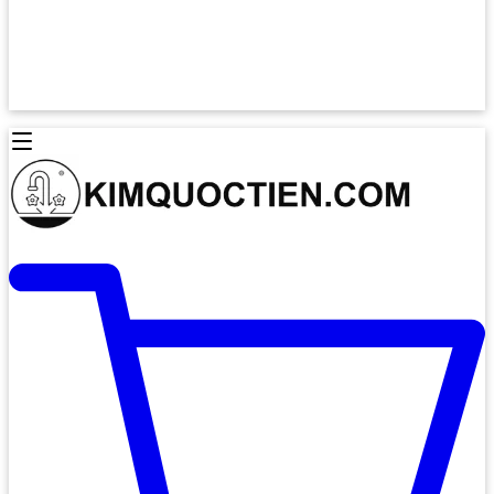
Lò Nướng Âm Tủ
Lò Nướng Bosch
Lò Nướng Độc lập
Lò Nướng Hafele
Thiết Bị Vệ Sinh
Máy Hút Mùi
Thiết Bị Vệ Sinh INAX
Máy Hút Khử Mùi Classic
Thiết Bị Vệ Sinh TOTO
Máy Hút Khử Mùi Đảo
Thiết Bị Vệ Sinh Cotto
Máy Hút Mùi Áp Tường
Thiết Bị Vệ Sinh CAESAR
Máy Hút Mùi Âm Trần
Thiết Bị Vệ Sinh American Standard
Máy Rửa Chén Bát
Thiết Bị Vệ Sinh BELLO
Máy Rửa Chén Âm Toàn Phần
Thiết Bị Vệ Sinh VIGLACERA
Máy Rửa Chén Bát 12 Bộ
Thiết Bị Vệ Sinh THIÊN THANH
Máy Rửa Chén Bát Bán Âm
Thiết Bị Bếp