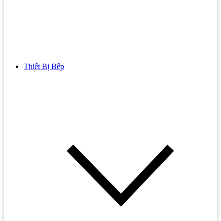
Thiết Bị Bếp
Bồn Cầu
Bồn cầu TOTO
Bồn cầu INAX
Bồn Cầu Thông Minh
Bồn Cầu 1 Khối
Bồn Cầu 2 Khối
Bồn Cầu Trẻ Em
Bồn cầu AMERICAN STANDARD
Bồn cầu CAESAR
Bồn Cầu COTTO