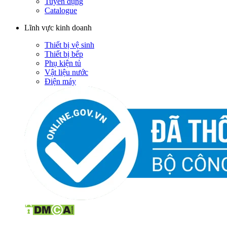
Tuyển dụng
Catalogue
Lĩnh vực kinh doanh
Thiết bị vệ sinh
Thiết bị bếp
Phụ kiện tủ
Vật liệu nước
Điện máy