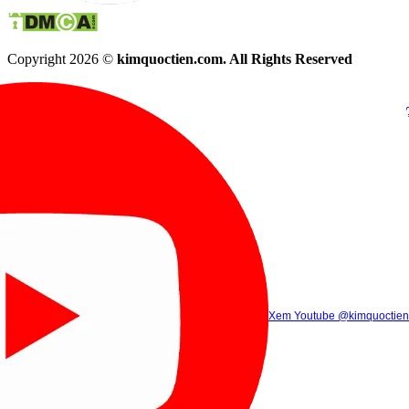
Copyright 2026 ©
kimquoctien.com. All Rights Reserved
Chat Facebook
Chat Zalo
(8h00 - 21h30)
(8h00 - 21h3
Xem Tik Tok
Xem Youtube
Gọi điện
@kimquoctienoffi
(8h00 - 21h30)
@kimquoctien