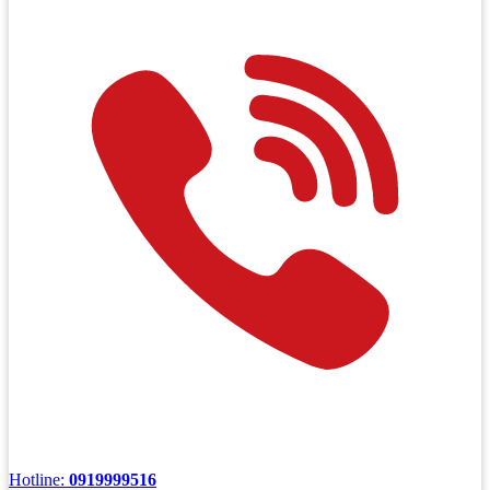
Hotline:
0919999516