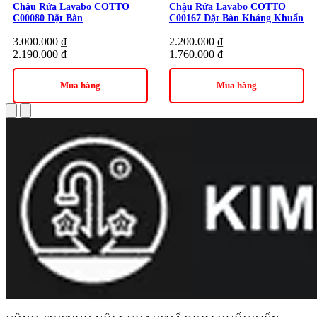
Chậu Rửa Lavabo COTTO
Chậu Rửa Lavabo COTTO
C00080 Đặt Bàn
C00167 Đặt Bàn Kháng Khuẩn
3.000.000
₫
2.200.000
₫
2.190.000
₫
1.760.000
₫
Mua hàng
Mua hàng