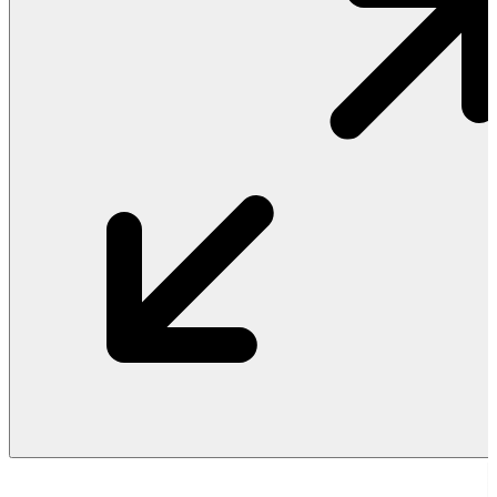
Vật Liệu Nước
Thiết Bị Nước STIEBEL ELTRON
Thiết Bị Nước ARISTON
Thiết Bị Nước TÂN Á ĐẠI THÀNH