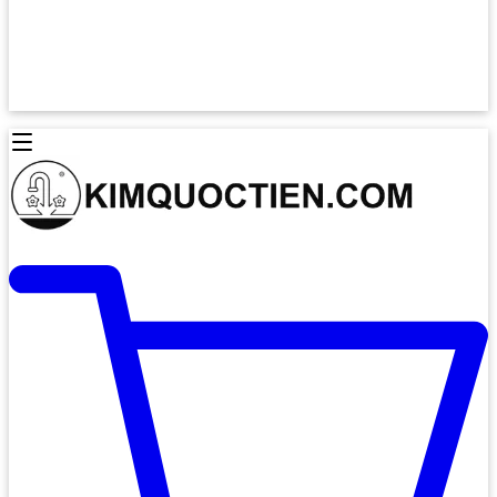
Lò Nướng Âm Tủ
Lò Nướng Bosch
Lò Nướng Độc lập
Lò Nướng Hafele
Thiết Bị Vệ Sinh
Máy Hút Mùi
Thiết Bị Vệ Sinh INAX
Máy Hút Khử Mùi Classic
Thiết Bị Vệ Sinh TOTO
Máy Hút Khử Mùi Đảo
Thiết Bị Vệ Sinh Cotto
Máy Hút Mùi Áp Tường
Thiết Bị Vệ Sinh CAESAR
Máy Hút Mùi Âm Trần
Thiết Bị Vệ Sinh American Standard
Máy Rửa Chén Bát
Thiết Bị Vệ Sinh BELLO
Máy Rửa Chén Âm Toàn Phần
Thiết Bị Vệ Sinh VIGLACERA
Máy Rửa Chén Bát 12 Bộ
Thiết Bị Vệ Sinh THIÊN THANH
Máy Rửa Chén Bát Bán Âm
Thiết Bị Bếp