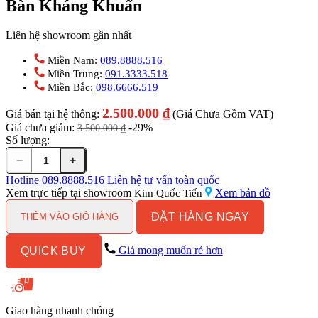
Bàn Kháng Khuẩn
Liên hệ showroom gần nhất
Miền Nam:
089.8888.516
Miền Trung:
091.3333.518
Miền Bắc:
098.6666.519
2.500.000
₫
Giá bán tại hệ thống:
(Giá Chưa Gồm VAT)
Giá chưa giảm:
-29%
3.500.000
₫
Số lượng:
−
+
Chậu
Rửa
Hotline
089.8888.516
Liên hệ tư vấn toàn quốc
Lavabo
Xem trực tiếp tại showroom
Xem bản đồ
Kim Quốc Tiến
COTTO
ĐẶT HÀNG NGAY
C003407
THÊM VÀO GIỎ HÀNG
Đặt
Bàn
Giá mong muốn rẻ hơn
QUICK BUY
Kháng
Khuẩn
số
lượng
Giao hàng nhanh chóng