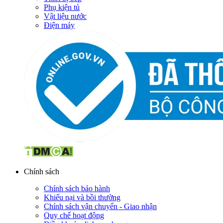
Phụ kiện tủ
Vật liệu nước
Điện máy
Chính sách
Chính sách bảo hành
Khiếu nại và bồi thường
Chính sách vận chuyển - Giao nhận
Quy chế hoạt động