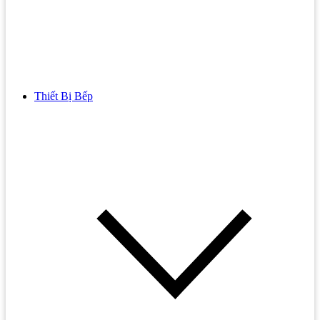
Thiết Bị Bếp
Bồn Cầu
Bồn cầu TOTO
Bồn cầu INAX
Bồn Cầu Thông Minh
Bồn Cầu 1 Khối
Bồn Cầu 2 Khối
Bồn Cầu Trẻ Em
Bồn cầu AMERICAN STANDARD
Bồn cầu CAESAR
Bồn Cầu COTTO