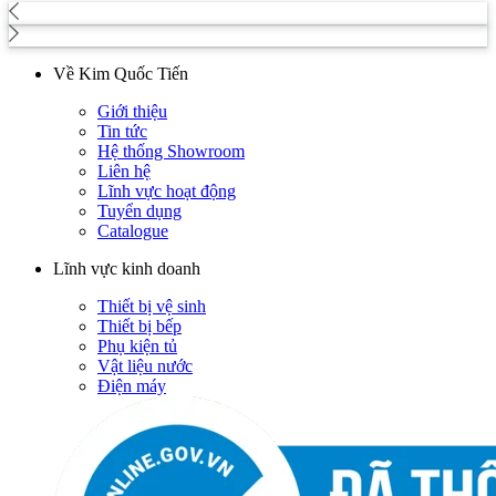
Về Kim Quốc Tiến
Giới thiệu
Tin tức
Hệ thống Showroom
Liên hệ
Lĩnh vực hoạt động
Tuyển dụng
Catalogue
Lĩnh vực kinh doanh
Thiết bị vệ sinh
Thiết bị bếp
Phụ kiện tủ
Vật liệu nước
Điện máy