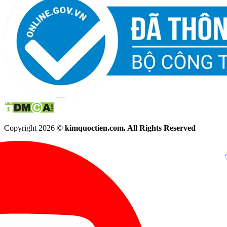
Copyright 2026 ©
kimquoctien.com. All Rights Reserved
Chat Facebook
Chat Zalo
(8h00 - 21h30)
(8h00 - 21h3