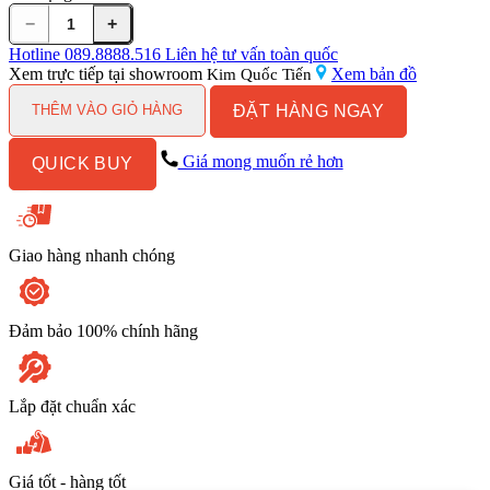
−
+
Chậu
Rửa
Hotline
089.8888.516
Liên hệ tư vấn toàn quốc
Mặt
Xem trực tiếp tại showroom
Xem bản đồ
Kim Quốc Tiến
Lavabo
ĐẶT HÀNG NGAY
Kanly
THÊM VÀO GIỎ HÀNG
MAR11V
Đặt
Giá mong muốn rẻ hơn
QUICK BUY
Bàn
Đá
Tự
Nhiên
400x150
Giao hàng nhanh chóng
mm
số
lượng
Đảm bảo 100% chính hãng
Lắp đặt chuẩn xác
Giá tốt - hàng tốt