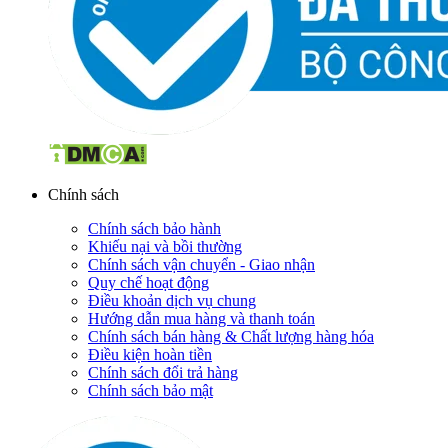
Chính sách
Chính sách bảo hành
Khiếu nại và bồi thường
Chính sách vận chuyển - Giao nhận
Quy chế hoạt động
Điều khoản dịch vụ chung
Hướng dẫn mua hàng và thanh toán
Chính sách bán hàng & Chất lượng hàng hóa
Điều kiện hoàn tiền
Chính sách đổi trả hàng
Chính sách bảo mật