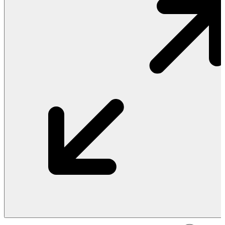
Vật Liệu Nước
Thiết Bị Nước STIEBEL ELTRON
Thiết Bị Nước ARISTON
Thiết Bị Nước TÂN Á ĐẠI THÀNH