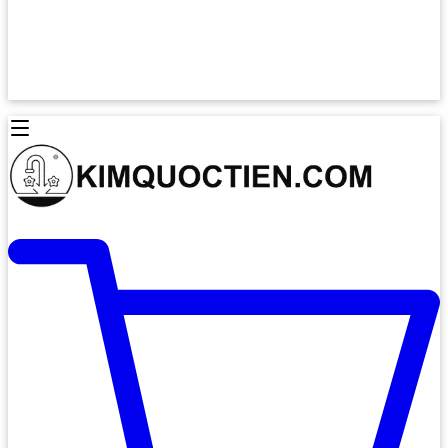
Lò Nướng Âm Tủ
Lò Nướng Bosch
Lò Nướng Độc lập
Lò Nướng Hafele
Thiết Bị Vệ Sinh
Máy Hút Mùi
Thiết Bị Vệ Sinh INAX
Máy Hút Khử Mùi Classic
Thiết Bị Vệ Sinh TOTO
Máy Hút Khử Mùi Đảo
Thiết Bị Vệ Sinh Cotto
Máy Hút Mùi Áp Tường
Thiết Bị Vệ Sinh CAESAR
Máy Hút Mùi Âm Trần
Thiết Bị Vệ Sinh American Standard
Máy Rửa Chén Bát
Thiết Bị Vệ Sinh BELLO
Máy Rửa Chén Âm Toàn Phần
Thiết Bị Vệ Sinh VIGLACERA
Máy Rửa Chén Bát 12 Bộ
Thiết Bị Vệ Sinh THIÊN THANH
Máy Rửa Chén Bát Bán Âm
Thiết Bị Bếp