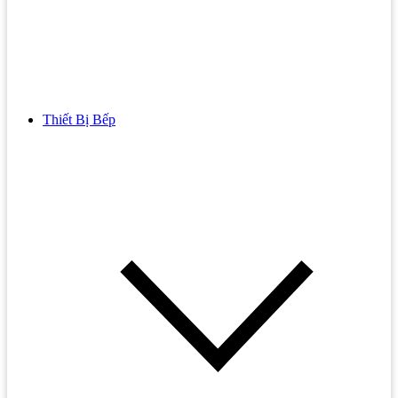
Thiết Bị Bếp
Bồn Cầu
Bồn cầu TOTO
Bồn cầu INAX
Bồn Cầu Thông Minh
Bồn Cầu 1 Khối
Bồn Cầu 2 Khối
Bồn Cầu Trẻ Em
Bồn cầu AMERICAN STANDARD
Bồn cầu CAESAR
Bồn Cầu COTTO