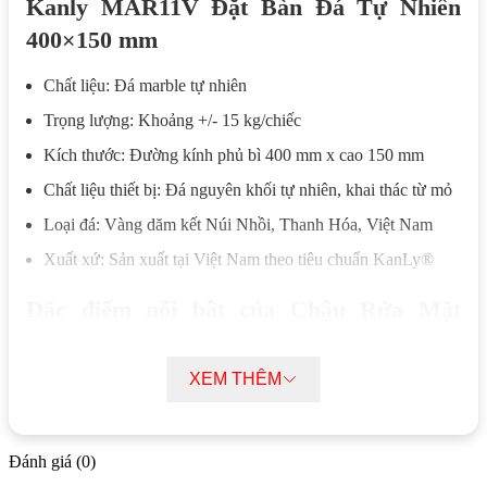
Kanly MAR11V Đặt Bàn Đá Tự Nhiên
400×150 mm
Chất liệu: Đá marble tự nhiên
Trọng lượng: Khoảng +/- 15 kg/chiếc
Kích thước: Đường kính phủ bì 400 mm x cao 150 mm
Chất liệu thiết bị: Đá nguyên khối tự nhiên, khai thác từ mỏ
Loại đá: Vàng dăm kết Núi Nhồi, Thanh Hóa, Việt Nam
Xuất xứ: Sản xuất tại Việt Nam theo tiêu chuẩn KanLy®
Đặc điểm nổi bật của Chậu Rửa Mặt
Lavabo Kanly MAR11V Đặt Bàn Đá Tự
Nhiên 400×150 mm
XEM THÊM
Lavabo Kanly MAR11V được gia công từ đá nguyên khối
thông qua các công đoạn khoan, cắt và mài tạo hình trực tiếp.
Đánh giá (0)
Phương pháp chế tác này giúp giữ nguyên kết cấu vật liệu,