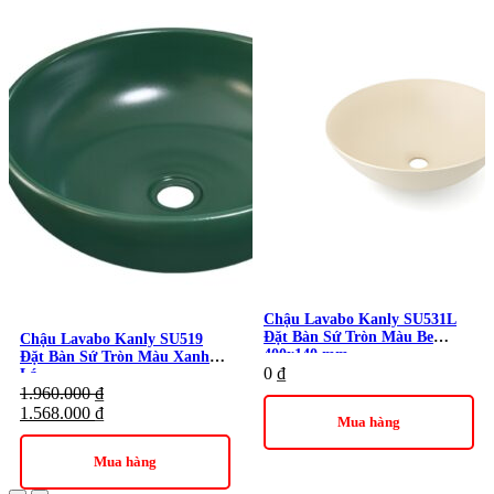
thống. Ngoài ra, do được chế tác thủ công từ đá nguyên khối,
mỗi sản phẩm có thể có sai số nhỏ về kích thước và trọng
lượng, đây là đặc điểm thường gặp của dòng chậu đá tự nhiên.
Thương hiệu:
Thiết Bị Vệ Sinh Kanly
Danh mục:
Thiết Bị Vệ Sinh
/
Chậu Rửa Lavabo
/
Lavabo
Kanly
Chậu Lavabo Kanly SU531L
Đặt Bàn Sứ Tròn Màu Be
Chậu Lavabo Kanly SU519
400x140 mm
Đặt Bàn Sứ Tròn Màu Xanh
0
₫
Lá
1.960.000
₫
1.568.000
₫
Mua hàng
Mua hàng