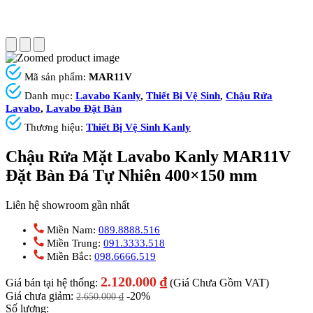
Mã sản phẩm:
MAR11V
Danh mục:
Lavabo Kanly
,
Thiết Bị Vệ Sinh
,
Chậu Rửa
Lavabo
,
Lavabo Đặt Bàn
Thương hiệu:
Thiết Bị Vệ Sinh Kanly
Chậu Rửa Mặt Lavabo Kanly MAR11V
Đặt Bàn Đá Tự Nhiên 400×150 mm
Liên hệ showroom gần nhất
Miền Nam:
089.8888.516
Miền Trung:
091.3333.518
Miền Bắc:
098.6666.519
2.120.000
₫
Giá bán tại hệ thống:
(Giá Chưa Gồm VAT)
Giá chưa giảm:
-20%
2.650.000
₫
Số lượng: