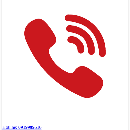
Hotline:
0919999516