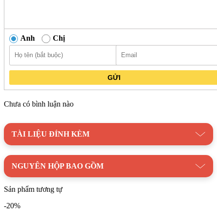
Anh
Chị
GỬI
Chưa có bình luận nào
TÀI LIỆU ĐÍNH KÈM
Kích thước đường kính 400 mm và chiều cao 150 mm giúp
chậu rửa Kanly MAR11V tương thích với nhiều kiểu bàn đá
khác nhau. Trọng lượng khoảng 15 kg hỗ trợ cố định vị trí
NGUYÊN HỘP BAO GỒM
chậu sau khi lắp đặt, giảm thiểu tình trạng xê dịch trong quá
trình sử dụng.
Sản phẩm tương tự
Lavabo Kanly MAR11V không bao gồm các phụ kiện như vòi
-20%
nước, bộ xả hay xiphong, cần lựa chọn riêng để hoàn thiện hệ