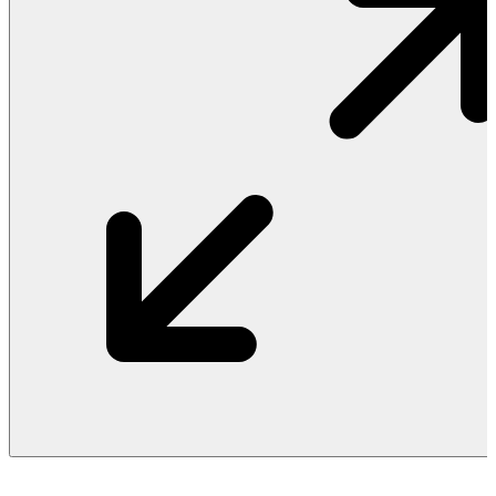
Vật Liệu Nước
Thiết Bị Nước STIEBEL ELTRON
Thiết Bị Nước ARISTON
Thiết Bị Nước TÂN Á ĐẠI THÀNH