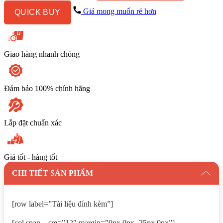
Bàn
Giá mong muốn rẻ hơn
QUICK BUY
Trắng
Mờ
số
lượng
Giao hàng nhanh chóng
Đảm bảo 100% chính hãng
Lắp đặt chuẩn xác
Giá tốt - hàng tốt
CHI TIẾT SẢN PHẨM
[row label=”Tài liệu đính kèm”]
[col span__sm=”12″ margin=”0px 0px -25px 0px”]