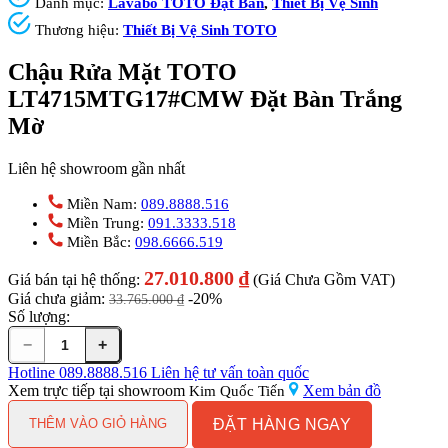
Danh mục:
Lavabo TOTO Đặt Bàn
,
Thiết Bị Vệ Sinh
Thương hiệu:
Thiết Bị Vệ Sinh TOTO
Chậu Rửa Mặt TOTO
LT4715MTG17#CMW Đặt Bàn Trắng
Mờ
Liên hệ showroom gần nhất
Miền Nam:
089.8888.516
Miền Trung:
091.3333.518
Miền Bắc:
098.6666.519
27.010.800
₫
Giá bán tại hệ thống:
(Giá Chưa Gồm VAT)
Giá chưa giảm:
-20%
33.765.000
₫
Số lượng:
−
+
Chậu
Rửa
Hotline
089.8888.516
Liên hệ tư vấn toàn quốc
Mặt
Xem trực tiếp tại showroom
Xem bản đồ
Kim Quốc Tiến
TOTO
ĐẶT HÀNG NGAY
LT4715MTG17#CMW
THÊM VÀO GIỎ HÀNG
Đặt