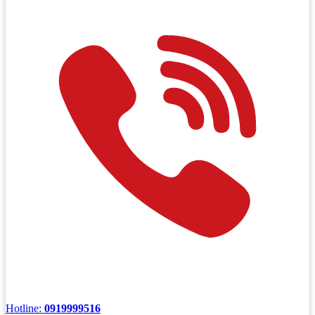
Hotline:
0919999516