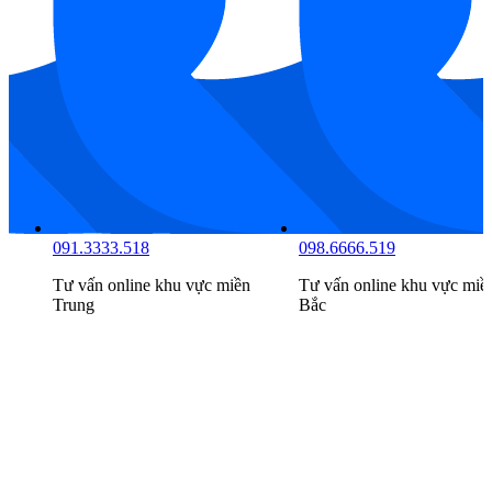
Kim Quốc Tiến
tự hào là nhà cung cấp Chậu Rửa Mặt TOTO
Đặt Bàn Trắng Mờ LT4715MTG17#CMW chính hãng. Ngoài
ra, Kim Quốc Tiến còn chuyên cung cấp, lắp đặt các loại
thiết
bị vệ sinh
cao cấp chính hãng khác với giá cực kỳ phải chăng
cùng nhiều ưu đãi mua hàng hấp dẫn. Nếu bạn đang phân vân
lựa chọn các loại thiết bị vệ sinh, hãy liên hệ Kim Quốc Tiến
để được tư vấn 24/7 chi tiết nhất.
085.7777.516
091.3333.518
Tư vấn online khu vực
miền
Tư vấn online khu vực
miề
Nam
Trung