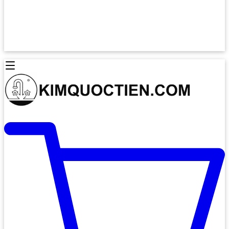
Lò Nướng Âm Tủ
Lò Nướng Bosch
Lò Nướng Độc lập
Lò Nướng Hafele
Thiết Bị Vệ Sinh
Máy Hút Mùi
Thiết Bị Vệ Sinh INAX
Máy Hút Khử Mùi Classic
Thiết Bị Vệ Sinh TOTO
Máy Hút Khử Mùi Đảo
Thiết Bị Vệ Sinh Cotto
Máy Hút Mùi Áp Tường
Thiết Bị Vệ Sinh CAESAR
Máy Hút Mùi Âm Trần
Thiết Bị Vệ Sinh American Standard
Máy Rửa Chén Bát
Thiết Bị Vệ Sinh BELLO
Máy Rửa Chén Âm Toàn Phần
Thiết Bị Vệ Sinh VIGLACERA
Máy Rửa Chén Bát 12 Bộ
Thiết Bị Vệ Sinh THIÊN THANH
Máy Rửa Chén Bát Bán Âm
Thiết Bị Bếp