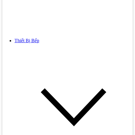
Thiết Bị Bếp
Bồn Cầu
Bồn cầu TOTO
Bồn cầu INAX
Bồn Cầu Thông Minh
Bồn Cầu 1 Khối
Bồn Cầu 2 Khối
Bồn Cầu Trẻ Em
Bồn cầu AMERICAN STANDARD
Bồn cầu CAESAR
Bồn Cầu COTTO