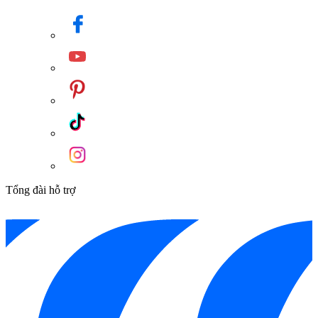
thương hiệu để tạo nên bộ thiết bị vệ sinh nhà tắm đẹp tinh
tế và sang trọng.
Tính năng của Chậu Rửa Mặt TOTO Đặt Bàn Trắng Mờ
LT4715MTG17#CMW
Công nghệ LINEAR CERAM và CeFiONtect chưa bao giờ là
sự kết hợp thất bại. Sự kết hợp hoàn hảo đó không chỉ giúp
Lavabo TOTO Đặt Bàn
LT4704G17#XW bền đẹp, tinh tế mà
còn giúp cho việc lau chùi, vệ sinh trở nên vô cùng dễ dàng.
Chống lại sự tích tụ của các vi khuẩn gây hại, các vết bẩn và
các vết xước.
Tổng đài hỗ trợ
Kiểu dáng lạ mắt, góc cạnh cá tính cùng thiết kế thông minh,
hiện đại khiến cho Chậu Rửa Mặt TOTO Đặt Bàn
LT4704G17#XW luôn là sự lựa chọn tối ưu cho mọi không
gian nhà tắm.
Bề mặt sáng bóng, nhẵn mịn toát lên vẻ sang
trọng, màu trắng mờ tự nhiên đặc sắc. Tất cả tạo nên một mảnh
ghép hoàn hảo cho nhà tắm của bạn.
Bản vẽ
Chậu Rửa Mặt TOTO Đặt Bàn Trắng Mờ
LT4715MTG17#CMW