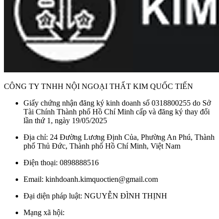
Chậu Rửa Mặt TOTO Đặt Bàn Trắng Mờ
LT4715MTG17#CMW sử dụng chất liệu LINEAR
CERAM làm giảm độ dày của vành chậu. Nhờ đó, tạo ra
được sản phẩm với vành chậu siêu mỏng (4 mm) nhưng độ
bền lại tăng gấp đôi.
Lớp men CeFiONtect – công nghệ độc quyền của thương
hiệu TOTO, phủ lên toàn bộ sản phẩm một lớp bảo vệ sáng
CÔNG TY TNHH NỘI NGOẠI THẤT KIM QUỐC TIẾN
bóng.
Giấy chứng nhận đăng ký kinh doanh số 0318800255 do Sở
Thiết kế trang nhã, bắt mắt với kiểu dáng hình chữ nhật viền
Tài Chính Thành phố Hồ Chí Minh cấp và đăng ký thay đổi
lần thứ 1, ngày 19/05/2025
cạnh sắc sảo tô điểm cho không gian nhà tắm hiện đại.
Độ rộng và sâu của lòng chậu được thiết kế phù hợp với
Địa chỉ: 24 Đường Lương Định Của, Phường An Phú, Thành
phố Thủ Đức, Thành phố Hồ Chí Minh, Việt Nam
người dùng, mang lại cảm giác thoải mái khi sử dụng, đồng
thời hạn chế tia nước bắn ra bên ngoài.
Điện thoại: 0898888516
Lỗ thoát tràn giúp phòng tránh trường hợp nước tràn ra sàn
Email: kinhdoanh.kimquoctien@gmail.com
nhà do quên đóng vòi nước.
Đại diện pháp luật: NGUYỄN ĐÌNH THỊNH
Lavabo TOTO
LT4715MTG17#CMW là sản phẩm dễ lắp
đặt, có thể kết hợp hài hòa với các mẫu vòi chậu khác cùng
Mạng xã hội: