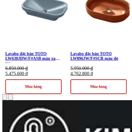
Chậu Rửa Mặt TOTO Đặt Bàn Trắng Mờ
LT4715MTG17#CMW là dòng
chậu rửa lavabo
nhập khẩu
Nhật Bản của thương hiệu TOTO
Lưu ý: Dùng bộ xả ty
Lớp men CeFiONtect chống bám bẩn, chống xước, dễ lau
chùi, vệ sinh
Chất liệu: Linear Ceram
Lavabo đặt bàn TOTO
Lavabo đặt bàn TOTO
LW630JDW/F#ASB màu xanh
LW896JW/F#SCR màu đỏ
Thiết kế với lỗ thoát tràn
tro
6.850.000
₫
5.950.000
₫
Kiểu dáng: Chậu rửa đặt bàn
5.475.600
₫
4.762.800
₫
Kích thước: L380xW500xH137 (mm)
Mua hàng
Mua hàng
Kích thước viền: 4 (mm)
Kích thước lỗ bắt vòi: Ø35 (mm)
Màu sắc: Màu trắng mờ
Ưu điểm nổi bật của Chậu Rửa Mặt TOTO Đặt Bàn
Trắng Mờ LT4715MTG17#CMW