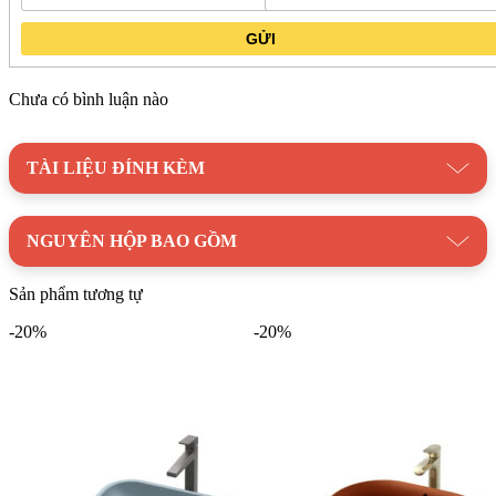
vành mỏng đang được ưa chuộng. Với thiết kế độc đáo nhưng
GỬI
vẫn đem lại tính ứng dụng cao, giúp người dùng có trải nghiệm
thoải mái nhất.
Chưa có bình luận nào
TÀI LIỆU ĐÍNH KÈM
NGUYÊN HỘP BAO GỒM
Sản phẩm tương tự
-20%
-20%
Thông số cơ bản của Chậu Rửa Mặt TOTO Đặt Bàn
Trắng Mờ LT4715MTG17#CMW