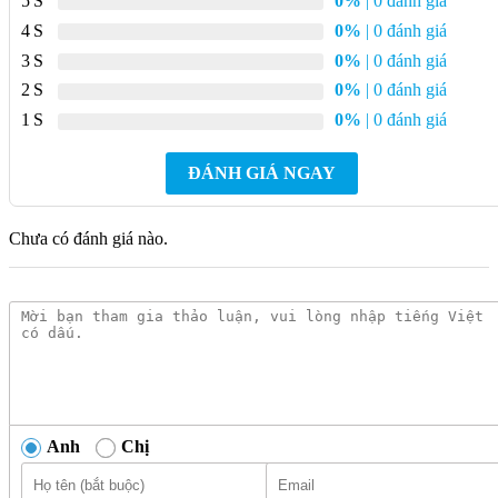
5
0%
| 0 đánh giá
title=”Bản vẽ 2D” title_small=”Sản phẩm TOTO”
4
0%
| 0 đánh giá
font_size=”small”
3
0%
| 0 đánh giá
link=”https://vn.toto.com/media/custom/uploaded/attachm
2
0%
| 0 đánh giá
target=”_blank”]
1
0%
| 0 đánh giá
[/featured_box]
ĐÁNH GIÁ NGAY
[/col]
[col span__sm=”12″ margin=”0px 0px -25px 0px”]
Chưa có đánh giá nào.
[ux_text text_color=”rgb(0,0,0)”]
THÔNG TIN MÔ TẢ SẢN PHẨM
[/ux_text]
[/col]
[/row]
Anh
Chị
Chậu Rửa Mặt TOTO Đặt Bàn Trắng Mờ
LT4715MTG17#CMW là một trong những sản phẩm chậu rửa