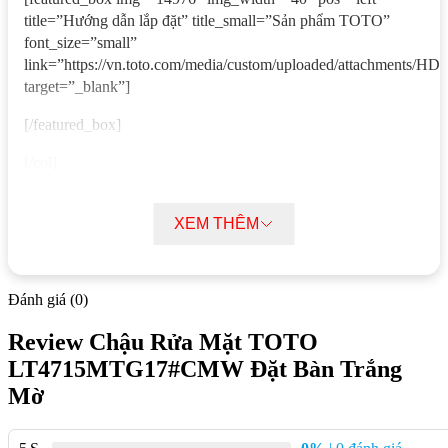
title=”Hướng dẫn lắp đặt” title_small=”Sản phẩm TOTO”
font_size=”small”
link=”https://vn.toto.com/media/custom/uploaded/attachmen
target=”_blank”]
[/featured_box]
[/col]
[col span=”6″ span__sm=”12″]
[featured_box img=”14976″ img_width=”40″ pos=”left”
XEM THÊM
title=”Hướng dẫn sử dụng” title_small=”Sản phẩm TOTO”
font_size=”small”
link=”https://vn.toto.com/media/custom/uploaded/attachment
Đánh giá (0)
target=”_blank”]
Review Chậu Rửa Mặt TOTO
[/featured_box]
LT4715MTG17#CMW Đặt Bàn Trắng
[/col]
Mờ
[col span=”6″ span__sm=”12″]
[featured_box img=”14976″ img_width=”40″ pos=”left”