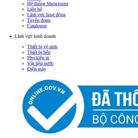
Hệ thống Showroom
Liên hệ
Lĩnh vực hoạt động
Tuyển dụng
Catalogue
Lĩnh vực kinh doanh
Thiết bị vệ sinh
Thiết bị bếp
Phụ kiện tủ
Vật liệu nước
Điện máy