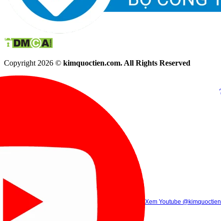
Copyright 2026 ©
kimquoctien.com. All Rights Reserved
Chat Facebook
Chat Zalo
(8h00 - 21h30)
(8h00 - 21h3
Xem Tik Tok
Xem Youtube
Gọi điện
@kimquoctienoffi
(8h00 - 21h30)
@kimquoctien