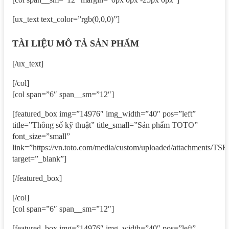
[ux_text text_color=”rgb(0,0,0)”]
TÀI LIỆU MÔ TẢ SẢN PHẨM
[/ux_text]
[/col]
[col span=”6″ span__sm=”12″]
[featured_box img=”14976″ img_width=”40″ pos=”left”
title=”Thông số kỹ thuật” title_small=”Sản phẩm TOTO”
font_size=”small”
link=”https://vn.toto.com/media/custom/uploaded/attachment
target=”_blank”]
[/featured_box]
[/col]
[col span=”6″ span__sm=”12″]
[featured_box img=”14976″ img_width=”40″ pos=”left”