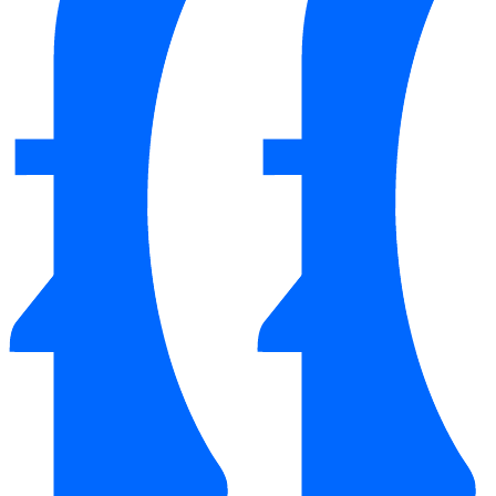
Chậu Rửa Mặt TOTO Đặt Bàn Trắng Mờ
LT4715MTG17#CMW chính là một sản phẩm thiết bị vệ sinh
cho nhà tắm mà bạn không thể bỏ qua.