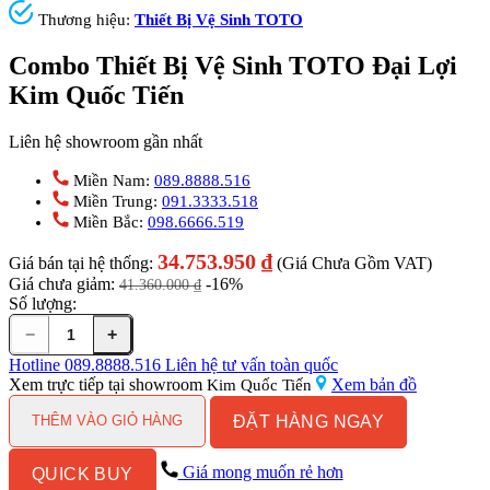
Thương hiệu:
Thiết Bị Vệ Sinh TOTO
Combo Thiết Bị Vệ Sinh TOTO Đại Lợi
Kim Quốc Tiến
Liên hệ showroom gần nhất
Miền Nam:
089.8888.516
Miền Trung:
091.3333.518
Miền Bắc:
098.6666.519
34.753.950
₫
Giá bán tại hệ thống:
(Giá Chưa Gồm VAT)
Giá chưa giảm:
-16%
41.360.000
₫
Số lượng:
−
+
Combo
Thiết
Hotline
089.8888.516
Liên hệ tư vấn toàn quốc
Bị
Xem trực tiếp tại showroom
Xem bản đồ
Kim Quốc Tiến
Vệ
ĐẶT HÀNG NGAY
Sinh
THÊM VÀO GIỎ HÀNG
TOTO
Đại
Giá mong muốn rẻ hơn
QUICK BUY
Lợi