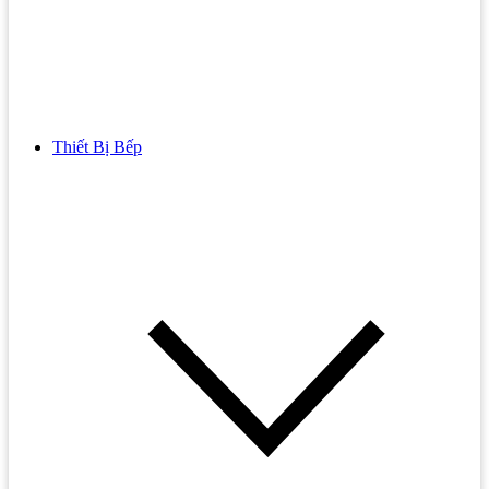
Thiết Bị Bếp
Bồn Cầu
Bồn cầu TOTO
Bồn cầu INAX
Bồn Cầu Thông Minh
Bồn Cầu 1 Khối
Bồn Cầu 2 Khối
Bồn Cầu Trẻ Em
Bồn cầu AMERICAN STANDARD
Bồn cầu CAESAR
Bồn Cầu COTTO