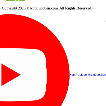
Copyright 2026 ©
kimquoctien.com. All Rights Reserved
Chat Facebook
Chat Zalo
(8h00 - 21h30)
(8h00 - 21h3
Xem Tik Tok
Xem Youtube
Gọi điện
@kimquoctienoffi
(8h00 - 21h30)
@kimquoctien