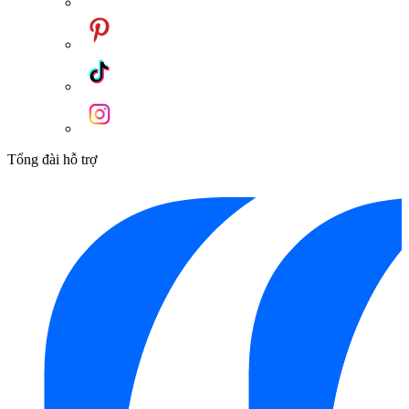
Thân van bằng đồng thau
Bát sen massage 2 chế độ
TBW02002BA (mã cũ: TBW02002B1 ): Dây nối 600mm
TBW02002B: Dây nối 1200mm
Thân sen cây TOTO TBW02002B1 bát sen vuông, kết hợp
với bộ sen tắm nóng lạnh kèm bát sen mạ
Tổng đài hỗ trợ
Xuất xứ: Trung Quốc
Combo Thiết Bị Vệ Sinh TOTO Đại Lợi
– Mang đến tài lộc
và thành công cho bạn
Hãy sở hữu ngay
Combo Thiết Bị Vệ Sinh TOTO Đại Lợi
để thu hút năng lượng tích cực, mang đến tài lộc, may mắn và
thành công cho bạn và gia đình!
Liên hệ ngay với
Kim Quốc Tiến
để được tư vấn và hỗ trợ
mua hàng
Danh mục:
Thiết Bị Vệ Sinh
|
Combo Thiết Bị Vệ Sinh