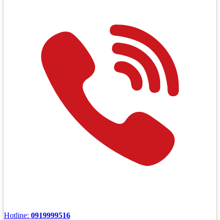
Hotline:
0919999516