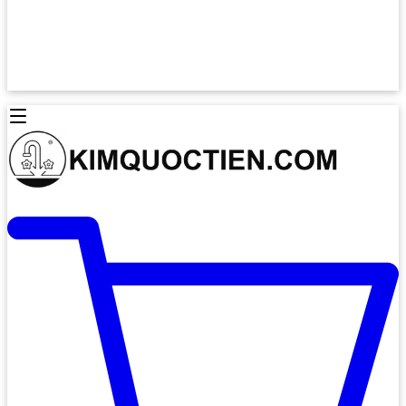
Lò Nướng Âm Tủ
Lò Nướng Bosch
Lò Nướng Độc lập
Lò Nướng Hafele
Thiết Bị Vệ Sinh
Máy Hút Mùi
Thiết Bị Vệ Sinh INAX
Máy Hút Khử Mùi Classic
Thiết Bị Vệ Sinh TOTO
Máy Hút Khử Mùi Đảo
Thiết Bị Vệ Sinh Cotto
Máy Hút Mùi Áp Tường
Thiết Bị Vệ Sinh CAESAR
Máy Hút Mùi Âm Trần
Thiết Bị Vệ Sinh American Standard
Máy Rửa Chén Bát
Thiết Bị Vệ Sinh BELLO
Máy Rửa Chén Âm Toàn Phần
Thiết Bị Vệ Sinh VIGLACERA
Máy Rửa Chén Bát 12 Bộ
Thiết Bị Vệ Sinh THIÊN THANH
Máy Rửa Chén Bát Bán Âm
Thiết Bị Bếp