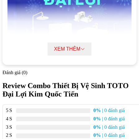
XEM THÊM
Đánh giá (0)
Review Combo Thiết Bị Vệ Sinh TOTO
Đại Lợi Kim Quốc Tiến
Đặc điểm kỹ thuật bồn cầu TOTO
5
0%
| 0 đánh giá
MS889DRE2 (MS889DE2) một khối nắp
4
0%
| 0 đánh giá
rửa cơ
3
0%
| 0 đánh giá
2
0%
| 0 đánh giá