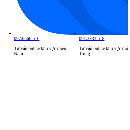
091.3333.518
098.6666.519
khu vực
miền
Tư vấn online khu vực
miền
Tư vấn online 
Trung
Bắc