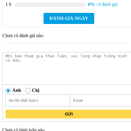
Thiết kế : Thân dài
1
0%
| 0 đánh giá
Hệ thống xả : Tornado
ĐÁNH GIÁ NGAY
Loại xả: 2 nhấn
Nắp rơi êm
Chưa có đánh giá nào.
Lượng nước sử dụng: 4.5/ 3.0 (L)
Áp lực nước sử dụng: 0.05 ~ 0.70 (Mpa)
Tâm xả: 305 (mm)
Mặt nước đọng: 105 x 143 (mm)
Đường kính đường thải : 63 (mm)
Kích thước (DxRxC): 701 x 387 x 699 (mm)
Anh
Chị
Màu sắc: Màu trắng
Bao gồm van khóa và gioăng đế
Xuất xứ: Việt Nam
GỬI
Mã sản phẩm cũ: MS889DE2
Chưa có bình luận nào