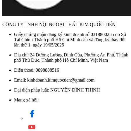
Thiết kế hiện đại sang trọng
Dễ dàng và tiện dụng khi sử dụng
Công nghệ mát-xa 3 chế độ: Comfort Wave, Intense Wave
CÔNG TY TNHH NỘI NGOẠI THẤT KIM QUỐC TIẾN
và Intense Wave+
Giấy chứng nhận đăng ký kinh doanh số 0318800255 do Sở
Lớp mạ bền vững với thời gian
Tài Chính Thành phố Hồ Chí Minh cấp và đăng ký thay đổi
lần thứ 1, ngày 19/05/2025
Thông số cơ bản Sen Cây TOTO
Địa chỉ: 24 Đường Lương Định Của, Phường An Phú, Thành
TBW02002BA Nóng Lạnh
phố Thủ Đức, Thành phố Hồ Chí Minh, Việt Nam
Điện thoại: 0898888516
Áp lực nước: 0.15MPa ~ 0.75MPa
Email: kinhdoanh.kimquoctien@gmail.com
Áp lực tối thiểu: 0.05 (MPa) (Áp lực động)
Đại diện pháp luật: NGUYỄN ĐÌNH THỊNH
Áp lực tối đa: 1.0 (MPa) (Áp lực tĩnh)
Áp lực khuyến nghị: 0.15 ~ 0.5 (MPa)
Mạng xã hội:
Vật liệu: Brass plated Ni-Cr/ Đồng mạ Ni-Cr
Chế độ nước: Nóng lạnh
Lớp mạ: Nickel Chrome