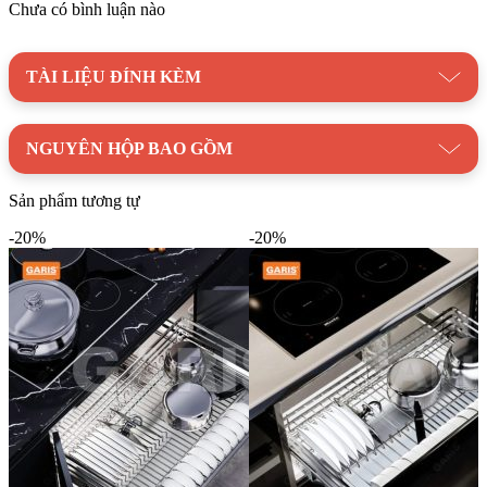
Chưa có bình luận nào
Danh mục:
Thiết Bị Bếp
|
Phụ Kiện Tủ Bếp
|
Phụ Kiện Tủ
Bếp GARIS
|
Phụ Kiện Tủ Bếp Dưới GARIS
|
Giá Xoong
Nồi, Bát Đĩa GARIS
TÀI LIỆU ĐÍNH KÈM
NGUYÊN HỘP BAO GỒM
Sản phẩm tương tự
-20%
-20%