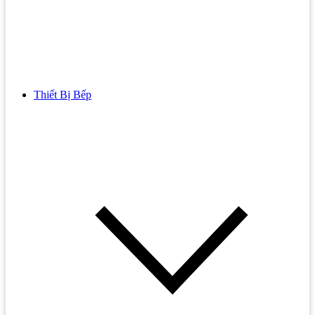
Thiết Bị Bếp
Bồn Cầu
Bồn cầu TOTO
Bồn cầu INAX
Bồn Cầu Thông Minh
Bồn Cầu 1 Khối
Bồn Cầu 2 Khối
Bồn Cầu Trẻ Em
Bồn cầu AMERICAN STANDARD
Bồn cầu CAESAR
Bồn Cầu COTTO