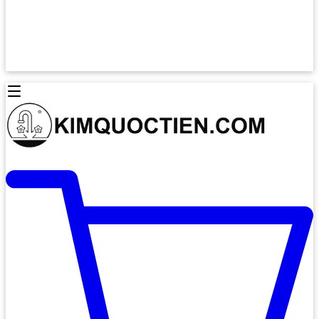
Lò Nướng Âm Tủ
Lò Nướng Bosch
Lò Nướng Độc lập
Lò Nướng Hafele
Thiết Bị Vệ Sinh
Máy Hút Mùi
Thiết Bị Vệ Sinh INAX
Máy Hút Khử Mùi Classic
Thiết Bị Vệ Sinh TOTO
Máy Hút Khử Mùi Đảo
Thiết Bị Vệ Sinh Cotto
Máy Hút Mùi Áp Tường
Thiết Bị Vệ Sinh CAESAR
Máy Hút Mùi Âm Trần
Thiết Bị Vệ Sinh American Standard
Máy Rửa Chén Bát
Thiết Bị Vệ Sinh BELLO
Máy Rửa Chén Âm Toàn Phần
Thiết Bị Vệ Sinh VIGLACERA
Máy Rửa Chén Bát 12 Bộ
Thiết Bị Vệ Sinh THIÊN THANH
Máy Rửa Chén Bát Bán Âm
Thiết Bị Bếp