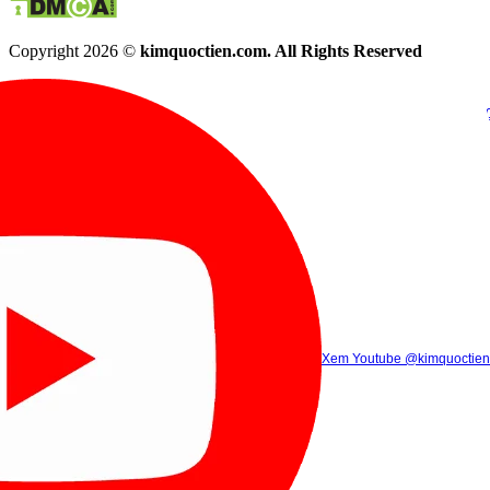
Copyright 2026 ©
kimquoctien.com. All Rights Reserved
Chat Facebook
Chat Zalo
(8h00 - 21h30)
(8h00 - 21h3
Xem Tik Tok
Xem Youtube
Gọi điện
@kimquoctienoffi
(8h00 - 21h30)
@kimquoctien