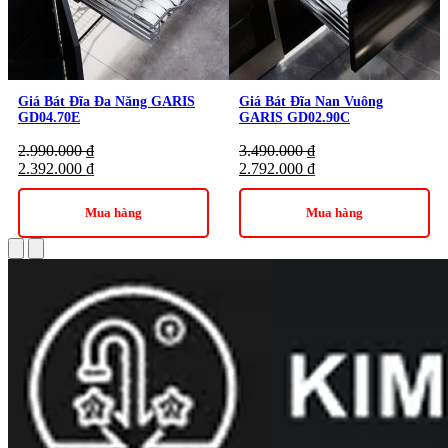
Giá Bát Đĩa Đa Năng GARIS
Giá Bát Đĩa Nan Vuông
GD04.70E
GARIS GD02.90C
2.990.000
₫
3.490.000
₫
2.392.000
₫
2.792.000
₫
Mua hàng
Mua hàng