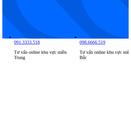
081.7777.516
091.3333.518
Tư vấn online khu vực
miền
Tư vấn online khu vực
miề
Nam
Trung