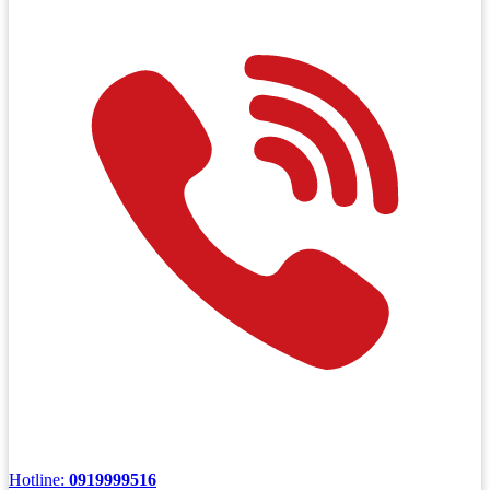
Hotline:
0919999516