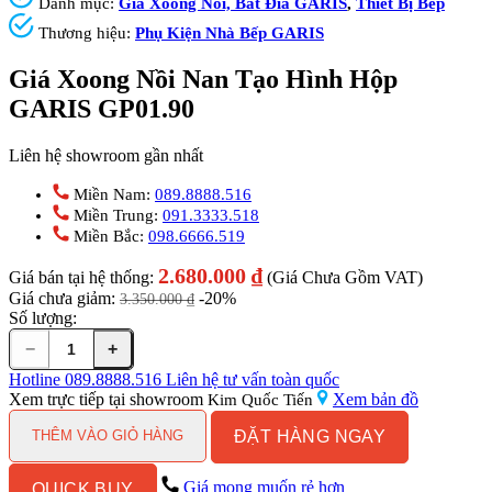
Danh mục:
Giá Xoong Nồi, Bát Đĩa GARIS
,
Thiết Bị Bếp
Thương hiệu:
Phụ Kiện Nhà Bếp GARIS
Giá Xoong Nồi Nan Tạo Hình Hộp
GARIS GP01.90
Liên hệ showroom gần nhất
Miền Nam:
089.8888.516
Miền Trung:
091.3333.518
Miền Bắc:
098.6666.519
2.680.000
₫
Giá bán tại hệ thống:
(Giá Chưa Gồm VAT)
Giá chưa giảm:
-20%
3.350.000
₫
Số lượng:
−
+
Giá
Xoong
Hotline
089.8888.516
Liên hệ tư vấn toàn quốc
Nồi
Xem trực tiếp tại showroom
Xem bản đồ
Kim Quốc Tiến
Nan
ĐẶT HÀNG NGAY
Tạo
THÊM VÀO GIỎ HÀNG
Hình
Hộp
Giá mong muốn rẻ hơn
QUICK BUY