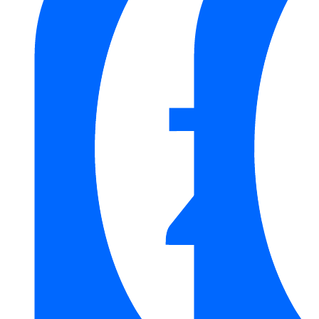
Gương nhà tắm GCK18B
Cấu tạo xoay hai mặt giúp người dùng chuyển đổi nhanh giữa
các nhu cầu sử dụng khác nhau.
Danh mục:
Thiết Bị Vệ Sinh
/
Phụ Kiện Nhà Tắm
/
Phụ Kiện
Nhà Tắm Kanly
/
Gương Kanly
Thương hiệu:
Thiết Bị Vệ Sinh Kanly