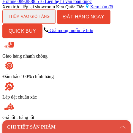
Trang
Hotline
089.8888.516
Liên hệ tư vấn toàn quốc
Điểm
Xem trực tiếp tại showroom
Xem bản đồ
Kim Quốc Tiến
Kanly
ĐẶT HÀNG NGAY
GCK18B
THÊM VÀO GIỎ HÀNG
số
lượng
Giá mong muốn rẻ hơn
QUICK BUY
Giao hàng nhanh chóng
Đảm bảo 100% chính hãng
Lắp đặt chuẩn xác
Giá tốt - hàng tốt
CHI TIẾT SẢN PHẨM