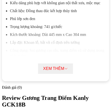
Kiểu dáng phù hợp với không gian nội thất xưa, mộc mạc
Chất liệu: Đồng thau đúc kết hợp thủy tinh
Phủ lớp sơn đen
Trọng lượng khoảng: 741 g/chiếc
Kích thước khoảng: Dài 445 mm x Cao 304 mm
Lắp đặt: Khoan lỗ, bắt vít cố định trên tường
Công dụng: Soi gương cạo râu, trang điểm và sử dụng trong
phòng tắm
Tính năng nổi bật Gương Trang Điểm
XEM THÊM
Kanly GCK18B
Gương nhà tắm GCK18B hỗ trợ thao tác soi gương thuận tiện
Đánh giá (0)
hơn trong quá trình cạo râu, chăm sóc cá nhân hoặc trang điểm.
Thiết kế treo tường giúp khu vực sử dụng gọn gàng và tiết
Review Gương Trang Điểm Kanly
kiệm diện tích.Điểm nổi bật của mẫu gương này nằm ở các chi
GCK18B
tiết hình khối cầu được gia công trên phần chân đỡ và thân