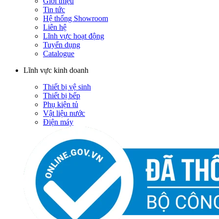
Giới thiệu
Tin tức
Hệ thống Showroom
Liên hệ
Lĩnh vực hoạt động
Tuyển dụng
Catalogue
Lĩnh vực kinh doanh
Thiết bị vệ sinh
Thiết bị bếp
Phụ kiện tủ
Vật liệu nước
Điện máy