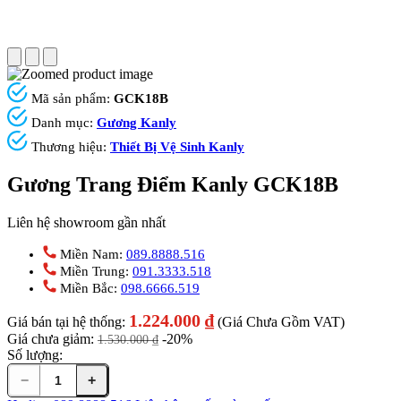
Mã sản phẩm:
GCK18B
Danh mục:
Gương Kanly
Thương hiệu:
Thiết Bị Vệ Sinh Kanly
Gương Trang Điểm Kanly GCK18B
Liên hệ showroom gần nhất
Miền Nam:
089.8888.516
Miền Trung:
091.3333.518
Miền Bắc:
098.6666.519
1.224.000
₫
Giá bán tại hệ thống:
(Giá Chưa Gồm VAT)
Giá chưa giảm:
-20%
1.530.000
₫
Số lượng:
−
+
Gương