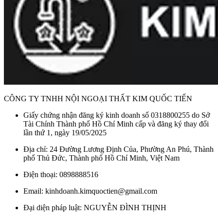
CÔNG TY TNHH NỘI NGOẠI THẤT KIM QUỐC TIẾN
Giấy chứng nhận đăng ký kinh doanh số 0318800255 do Sở
Tài Chính Thành phố Hồ Chí Minh cấp và đăng ký thay đổi
lần thứ 1, ngày 19/05/2025
Địa chỉ: 24 Đường Lương Định Của, Phường An Phú, Thành
phố Thủ Đức, Thành phố Hồ Chí Minh, Việt Nam
Điện thoại: 0898888516
Email: kinhdoanh.kimquoctien@gmail.com
Gương nhà tắm GCK18B
Đại diện pháp luật: NGUYỄN ĐÌNH THỊNH
GCK18B sử dụng hai mặt gương gồm một mặt phẳng và một