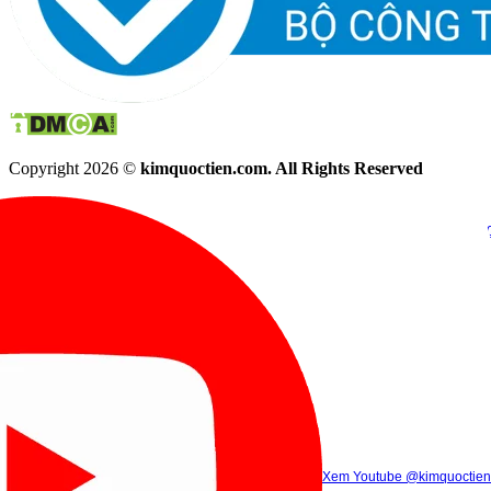
Copyright 2026 ©
kimquoctien.com. All Rights Reserved
Chat Facebook
Chat Zalo
(8h00 - 21h30)
(8h00 - 21h3
Xem Tik Tok
Xem Youtube
Gọi điện
@kimquoctienoffi
(8h00 - 21h30)
@kimquoctien