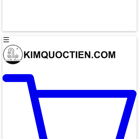
Lò Nướng Âm Tủ
Lò Nướng Bosch
Lò Nướng Độc lập
Lò Nướng Hafele
Thiết Bị Vệ Sinh
Máy Hút Mùi
Thiết Bị Vệ Sinh INAX
Máy Hút Khử Mùi Classic
Thiết Bị Vệ Sinh TOTO
Máy Hút Khử Mùi Đảo
Thiết Bị Vệ Sinh Cotto
Máy Hút Mùi Áp Tường
Thiết Bị Vệ Sinh CAESAR
Máy Hút Mùi Âm Trần
Thiết Bị Vệ Sinh American Standard
Máy Rửa Chén Bát
Thiết Bị Vệ Sinh BELLO
Máy Rửa Chén Âm Toàn Phần
Thiết Bị Vệ Sinh VIGLACERA
Máy Rửa Chén Bát 12 Bộ
Thiết Bị Vệ Sinh THIÊN THANH
Máy Rửa Chén Bát Bán Âm
Thiết Bị Bếp