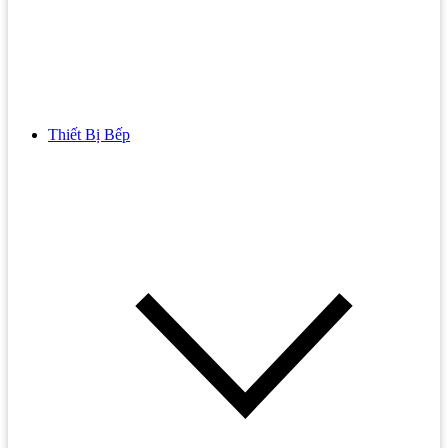
Thiết Bị Bếp
Bồn Cầu
Bồn cầu TOTO
Bồn cầu INAX
Bồn Cầu Thông Minh
Bồn Cầu 1 Khối
Bồn Cầu 2 Khối
Bồn Cầu Trẻ Em
Bồn cầu AMERICAN STANDARD
Bồn cầu CAESAR
Bồn Cầu COTTO