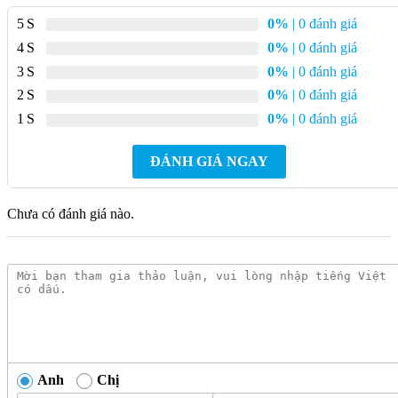
gương. Những đường nét này tạo cảm giác liên tưởng đến các
5
0%
| 0 đánh giá
sản phẩm nội thất mang phong cách kiến trúc cổ điển.
4
0%
| 0 đánh giá
3
0%
| 0 đánh giá
2
0%
| 0 đánh giá
1
0%
| 0 đánh giá
ĐÁNH GIÁ NGAY
Chưa có đánh giá nào.
Anh
Chị