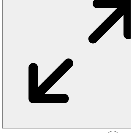
Vật Liệu Nước
Thiết Bị Nước STIEBEL ELTRON
Thiết Bị Nước ARISTON
Thiết Bị Nước TÂN Á ĐẠI THÀNH