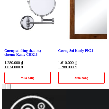
Gương soi đồng thau mạ
Gương Soi Kanly PK21
chrome Kanly CHK18
1.280.000
₫
1.610.000
₫
1.024.000
₫
1.288.000
₫
Gương nhà tắm GCK18B
Gương được trang bị hai khớp gấp trên phần tay đỡ, hỗ trợ kéo
Mua hàng
Mua hàng
ra hoặc xếp gọn linh hoạt tùy nhu cầu sử dụng. Thiết kế này
giúp người dùng dễ thao tác khi cần soi gần mà không chiếm
nhiều diện tích cố định.