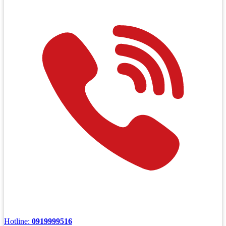
Hotline:
0919999516