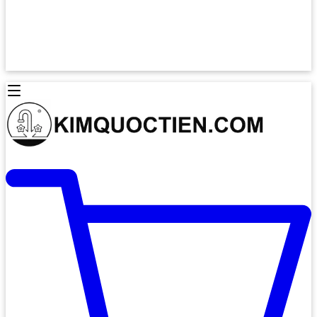
Lò Nướng Âm Tủ
Lò Nướng Bosch
Lò Nướng Độc lập
Lò Nướng Hafele
Thiết Bị Vệ Sinh
Máy Hút Mùi
Thiết Bị Vệ Sinh INAX
Máy Hút Khử Mùi Classic
Thiết Bị Vệ Sinh TOTO
Máy Hút Khử Mùi Đảo
Thiết Bị Vệ Sinh Cotto
Máy Hút Mùi Áp Tường
Thiết Bị Vệ Sinh CAESAR
Máy Hút Mùi Âm Trần
Thiết Bị Vệ Sinh American Standard
Máy Rửa Chén Bát
Thiết Bị Vệ Sinh BELLO
Máy Rửa Chén Âm Toàn Phần
Thiết Bị Vệ Sinh VIGLACERA
Máy Rửa Chén Bát 12 Bộ
Thiết Bị Vệ Sinh THIÊN THANH
Máy Rửa Chén Bát Bán Âm
Thiết Bị Bếp