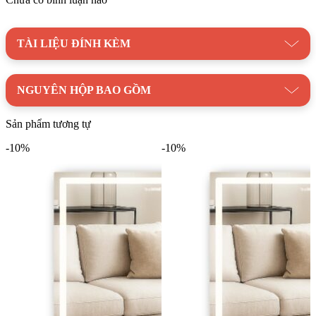
TÀI LIỆU ĐÍNH KÈM
NGUYÊN HỘP BAO GỒM
Gương trơn GLS HS00R11 (450×600) giúp tăng chiều sâu không gian
phòng tắm, mang lại cảm giác rộng rãi và thoáng đãng hơn so với
Sản phẩm tương tự
diện tích thực tế
-10%
-10%
Danh mục:
Thiết Bị Vệ Sinh
/
Phụ Kiện Nhà Tắm
/
Gương
Phòng Tắm
/
Gương Phòng Tắm GLS
Thương hiệu:
GƯƠNG GLS