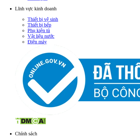
Lĩnh vực kinh doanh
Thiết bị vệ sinh
Thiết bị bếp
Phụ kiện tủ
Vật liệu nước
Điện máy
Chính sách