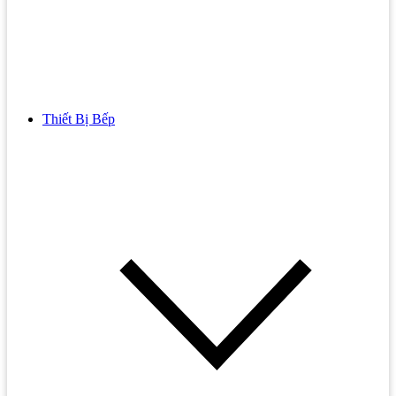
Thiết Bị Bếp
Bồn Cầu
Bồn cầu TOTO
Bồn cầu INAX
Bồn Cầu Thông Minh
Bồn Cầu 1 Khối
Bồn Cầu 2 Khối
Bồn Cầu Trẻ Em
Bồn cầu AMERICAN STANDARD
Bồn cầu CAESAR
Bồn Cầu COTTO