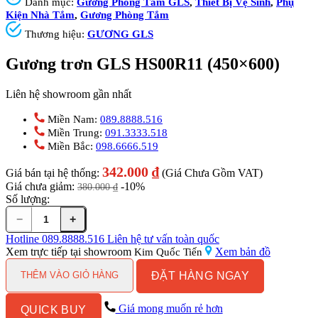
Danh mục:
Gương Phòng Tắm GLS
,
Thiết Bị Vệ Sinh
,
Phụ
Kiện Nhà Tắm
,
Gương Phòng Tắm
Thương hiệu:
GƯƠNG GLS
Gương trơn GLS HS00R11 (450×600)
Liên hệ showroom gần nhất
Miền Nam:
089.8888.516
Miền Trung:
091.3333.518
Miền Bắc:
098.6666.519
342.000
₫
Giá bán tại hệ thống:
(Giá Chưa Gồm VAT)
Giá chưa giảm:
-10%
380.000
₫
Số lượng:
−
+
Gương
trơn
Hotline
089.8888.516
Liên hệ tư vấn toàn quốc
GLS
Xem trực tiếp tại showroom
Xem bản đồ
Kim Quốc Tiến
HS00R11
ĐẶT HÀNG NGAY
(450x600)
THÊM VÀO GIỎ HÀNG
số
lượng
Giá mong muốn rẻ hơn
QUICK BUY