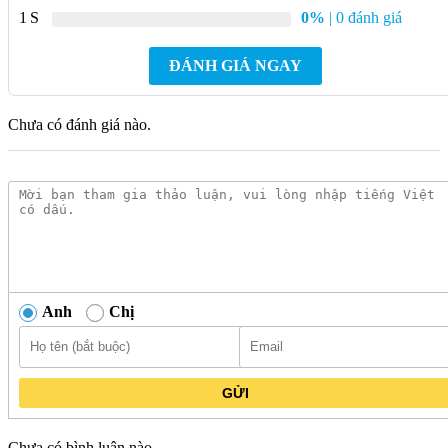
1
0%
| 0 đánh giá
Người dùng dễ dàng lắp đặt và vệ sinh, tiết kiệm thời gian
trong quá trình sử dụng hằng ngày.
ĐÁNH GIÁ NGAY
Sản phẩm không chỉ phục vụ nhu cầu soi chiếu mà còn
đóng vai trò như một vật trang trí, giúp làm đẹp phòng tắm
Chưa có đánh giá nào.
và che đi những khuyết điểm trên tường.
Anh
Chị
GỬI
Chưa có bình luận nào