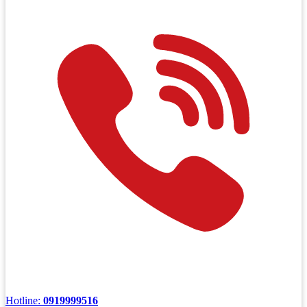
Hotline:
0919999516