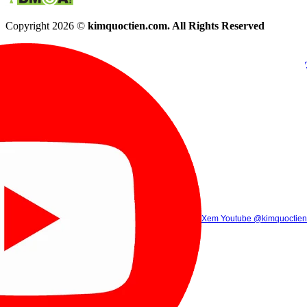
Copyright 2026 ©
kimquoctien.com. All Rights Reserved
Chat Facebook
Chat Zalo
(8h00 - 21h30)
(8h00 - 21h3
Xem Tik Tok
Xem Youtube
Gọi điện
@kimquoctienoffi
(8h00 - 21h30)
@kimquoctien