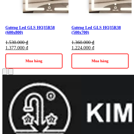
Gương Led GLS HQ35R58
Gương Led GLS HQ35R38
(600x800)
(500x700)
1.530.000
₫
1.360.000
₫
1.377.000
₫
1.224.000
₫
Mua hàng
Mua hàng