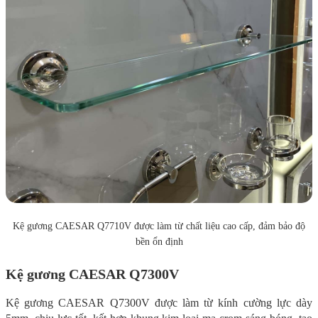
Kệ gương CAESAR Q7710V được làm từ chất liệu cao cấp, đảm bảo độ
bền ổn định
Kệ gương CAESAR Q7300V
Kệ gương CAESAR Q7300V được làm từ kính cường lực dày