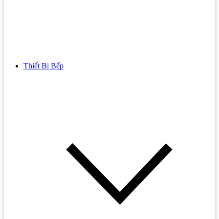
Thiết Bị Bếp
Bồn Cầu
Bồn cầu TOTO
Bồn cầu INAX
Bồn Cầu Thông Minh
Bồn Cầu 1 Khối
Bồn Cầu 2 Khối
Bồn Cầu Trẻ Em
Bồn cầu AMERICAN STANDARD
Bồn cầu CAESAR
Bồn Cầu COTTO