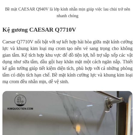
Bề mặt CAESAR Q940V là lớp kính nhẵn mịn giúp việc lau chùi trở nên
nhanh chóng
Kệ gương CAESAR Q7710V
Caesar Q7710V nổi bật với sự kết hợp hài hòa giữa mặt kính cường
lực và khung kim loại mạ crom tạo nên vẻ sang trọng cho không
gian tắm. Kệ tích hợp khu vực để đồ tiện lợi, hỗ trợ sắp xếp các vật
dụng như sữa tắm, dầu gội hay khăn mặt một cách ngăn nắp. Thiết
kế gắn tường giúp tiết kiệm diện tích, phù hợp với cả những phòng
tắm có diện tích hạn chế. Bề mặt kính cường lực và khung kim loại
mạ crom đều nhẵn mịn, dễ vệ sinh.