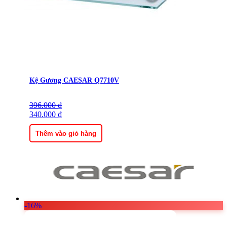
Kệ Gương CAESAR Q7710V
396.000
Giá
Giá
₫
gốc
340.000
hiện
₫
là:
tại
396.000 ₫.
là:
Thêm vào giỏ hàng
340.000 ₫.
-16%