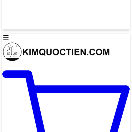
Lò Nướng Âm Tủ
Lò Nướng Bosch
Lò Nướng Độc lập
Lò Nướng Hafele
Thiết Bị Vệ Sinh
Máy Hút Mùi
Thiết Bị Vệ Sinh INAX
Máy Hút Khử Mùi Classic
Thiết Bị Vệ Sinh TOTO
Máy Hút Khử Mùi Đảo
Thiết Bị Vệ Sinh Cotto
Máy Hút Mùi Áp Tường
Thiết Bị Vệ Sinh CAESAR
Máy Hút Mùi Âm Trần
Thiết Bị Vệ Sinh American Standard
Máy Rửa Chén Bát
Thiết Bị Vệ Sinh BELLO
Máy Rửa Chén Âm Toàn Phần
Thiết Bị Vệ Sinh VIGLACERA
Máy Rửa Chén Bát 12 Bộ
Thiết Bị Vệ Sinh THIÊN THANH
Máy Rửa Chén Bát Bán Âm
Thiết Bị Bếp