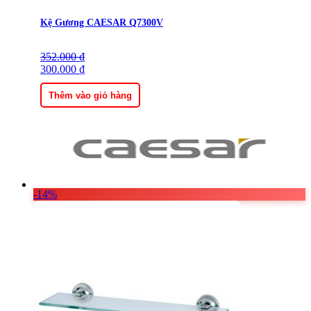
Kệ Gương CAESAR Q7300V
352.000
Giá
Giá
₫
gốc
300.000
hiện
₫
là:
tại
352.000 ₫.
là:
Thêm vào giỏ hàng
300.000 ₫.
-14%