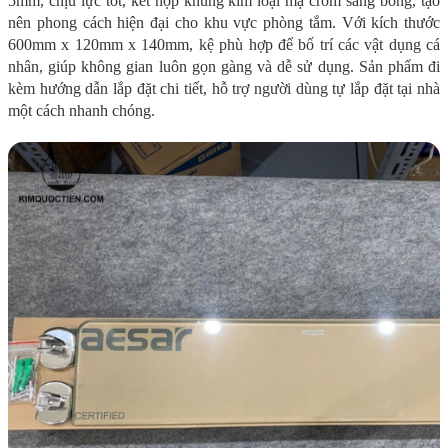
5mm, chịu lực tốt, kết hợp khung kim loại mạ crom sáng bóng, tạo
nên phong cách hiện đại cho khu vực phòng tắm. Với kích thước
600mm x 120mm x 140mm, kệ phù hợp để bố trí các vật dụng cá
nhân, giúp không gian luôn gọn gàng và dễ sử dụng. Sản phẩm đi
kèm hướng dẫn lắp đặt chi tiết, hỗ trợ người dùng tự lắp đặt tại nhà
một cách nhanh chóng.