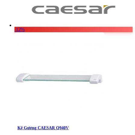
Vật Liệu Nước
Thiết Bị Nước STIEBEL ELTRON
Thiết Bị Nước ARISTON
-12%
Thiết Bị Nước TÂN Á ĐẠI THÀNH
Kệ Gương CAESAR Q940V