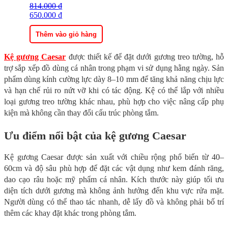
814.000
Giá
Giá
₫
gốc
650.000
hiện
₫
là:
tại
814.000 ₫.
là:
Thêm vào giỏ hàng
650.000 ₫.
Kệ gương Caesar
được thiết kế để đặt dưới gương treo tường, hỗ
trợ sắp xếp đồ dùng cá nhân trong phạm vi sử dụng hằng ngày. Sản
phẩm dùng kính cường lực dày 8–10 mm để tăng khả năng chịu lực
và hạn chế rủi ro nứt vỡ khi có tác động. Kệ có thể lắp với nhiều
loại gương treo tường khác nhau, phù hợp cho việc nâng cấp phụ
kiện mà không cần thay đổi cấu trúc phòng tắm.
Ưu điểm nổi bật của kệ gương Caesar
Kệ gương Caesar được sản xuất với chiều rộng phổ biến từ 40–
60cm và độ sâu phù hợp để đặt các vật dụng như kem đánh răng,
dao cạo râu hoặc mỹ phẩm cá nhân. Kích thước này giúp tối ưu
diện tích dưới gương mà không ảnh hưởng đến khu vực rửa mặt.
Người dùng có thể thao tác nhanh, dễ lấy đồ và không phải bố trí
thêm các khay đặt khác trong phòng tắm.