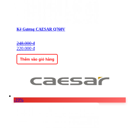
Kệ Gương CAESAR Q760V
248.000
Giá
Giá
₫
gốc
220.000
hiện
₫
là:
tại
248.000 ₫.
là:
Thêm vào giỏ hàng
220.000 ₫.
-19%