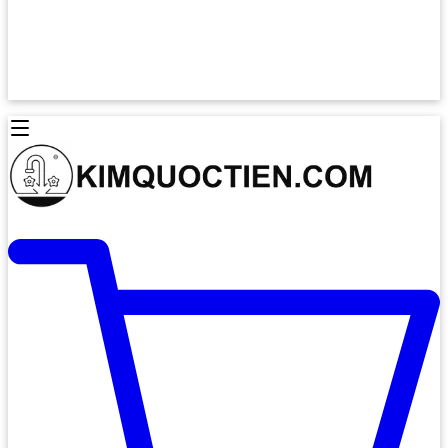
Lò Nướng Âm Tủ
Lò Nướng Bosch
Lò Nướng Độc lập
Lò Nướng Hafele
Thiết Bị Vệ Sinh
Máy Hút Mùi
Thiết Bị Vệ Sinh INAX
Máy Hút Khử Mùi Classic
Thiết Bị Vệ Sinh TOTO
Máy Hút Khử Mùi Đảo
Thiết Bị Vệ Sinh Cotto
Máy Hút Mùi Áp Tường
Thiết Bị Vệ Sinh CAESAR
Máy Hút Mùi Âm Trần
Thiết Bị Vệ Sinh American Standard
Máy Rửa Chén Bát
Thiết Bị Vệ Sinh BELLO
Máy Rửa Chén Âm Toàn Phần
Thiết Bị Vệ Sinh VIGLACERA
Máy Rửa Chén Bát 12 Bộ
Thiết Bị Vệ Sinh THIÊN THANH
Máy Rửa Chén Bát Bán Âm
Thiết Bị Bếp