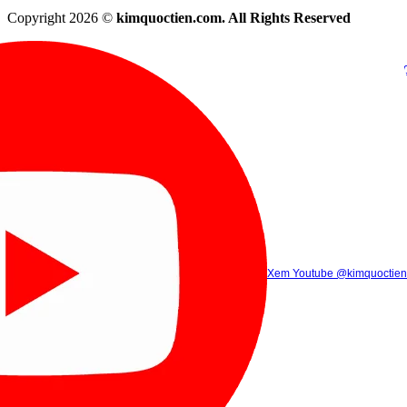
Copyright 2026 ©
kimquoctien.com. All Rights Reserved
Chat Facebook
Chat Zalo
(8h00 - 21h30)
(8h00 - 21h3
Xem Tik Tok
Xem Youtube
Gọi điện
@kimquoctienoffi
(8h00 - 21h30)
@kimquoctien