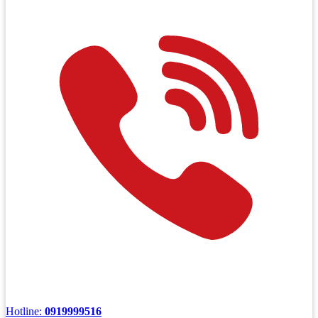
Hotline:
0919999516