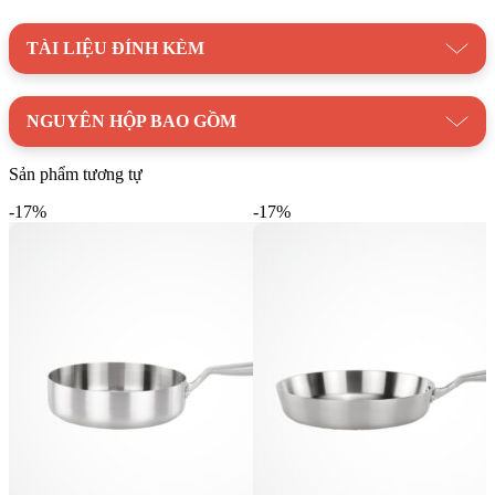
Thiết kế đặc biệt có thể để được nhiều chén, đĩa, muỗng, đũa
TÀI LIỆU ĐÍNH KÈM
Kim Quốc Tiến
hân hạnh mang đến sản phẩm khay úp chén
MDD-14028 tiện lợi này cho căn bếp của bạn. Để biết thêm
thông tin chi tiết và đặt mua sản phẩm, quý khách vui lòng liên
NGUYÊN HỘP BAO GỒM
hệ số điện thoại 0898888516.
Danh mục:
Trang chủ
/
Thiết Bị Bếp
/
Gia Dụng
/
Gia
Sản phẩm tương tự
Dụng Malloca
-17%
-17%