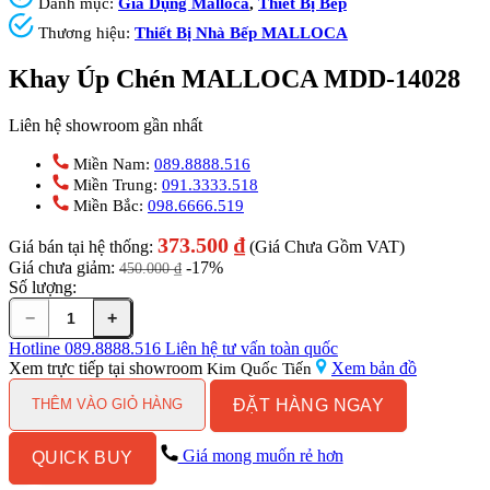
Danh mục:
Gia Dụng Malloca
,
Thiết Bị Bếp
Thương hiệu:
Thiết Bị Nhà Bếp MALLOCA
Khay Úp Chén MALLOCA MDD-14028
Liên hệ showroom gần nhất
Miền Nam:
089.8888.516
Miền Trung:
091.3333.518
Miền Bắc:
098.6666.519
373.500
₫
Giá bán tại hệ thống:
(Giá Chưa Gồm VAT)
Giá chưa giảm:
-17%
450.000
₫
Số lượng:
−
+
Khay
Úp
Hotline
089.8888.516
Liên hệ tư vấn toàn quốc
Chén
Xem trực tiếp tại showroom
Xem bản đồ
Kim Quốc Tiến
MALLOCA
ĐẶT HÀNG NGAY
MDD-
THÊM VÀO GIỎ HÀNG
14028
số
Giá mong muốn rẻ hơn
QUICK BUY
lượng