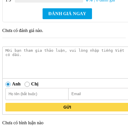
gian trong căn bếp hiện đại của mình. Sản phẩm được thiết kế
đặc biệt để có thể
chứa đựng nhiều loại vật dụng nhà
bếp
khác nhau như chén, đĩa, muỗng, đũa, giúp bạn sắp xếp
ĐÁNH GIÁ NGAY
chúng một cách gọn gàng và khoa học.
Chưa có đánh giá nào.
Khay úp chén MDD-14028 được chế tạo từ nhựa cao cấp đảm bảo bền
bỉ sử dụng lâu dài
Một điểm nổi bật của khay úp chén này là khả năng
xoay
ngược
. Tính năng này mang lại sự linh hoạt và tiện lợi, cho
phép bạn dễ dàng điều chỉnh hướng của khay để phù hợp với
Anh
Chị
cách bố trí không gian bếp và thuận tiện hơn khi lấy hoặc cất
giữ đồ dùng. Sản phẩm có nguồn gốc từ Trung Quốc theo bản
quyền của thương hiệu Malloca.
GỬI
Chưa có bình luận nào