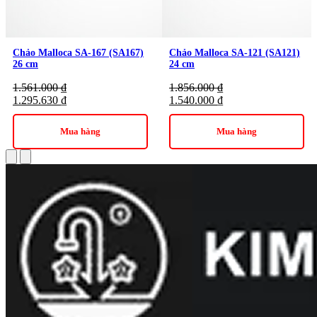
Chảo Malloca SA-167 (SA167)
Chảo Malloca SA-121 (SA121)
26 cm
24 cm
1.561.000
₫
1.856.000
₫
1.295.630
₫
1.540.000
₫
Mua hàng
Mua hàng