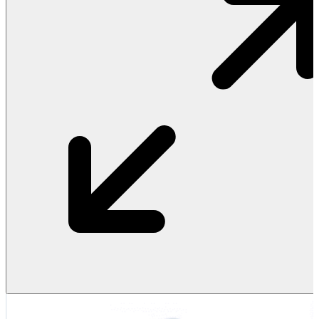
Vật Liệu Nước
Thiết Bị Nước STIEBEL ELTRON
Thiết Bị Nước ARISTON
Thiết Bị Nước TÂN Á ĐẠI THÀNH