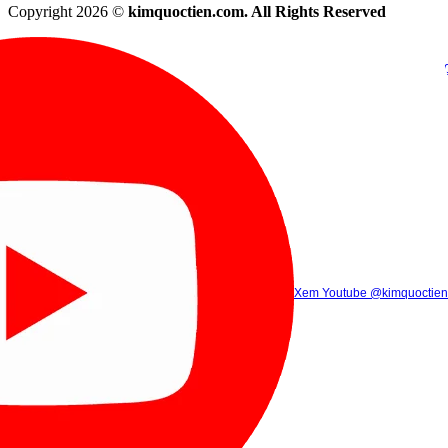
Copyright 2026 ©
kimquoctien.com. All Rights Reserved
Chat Facebook
Chat Zalo
(8h00 - 21h30)
(8h00 - 21h3
Xem Tik Tok
Xem Youtube
Gọi điện
@kimquoctienoffi
(8h00 - 21h30)
@kimquoctien