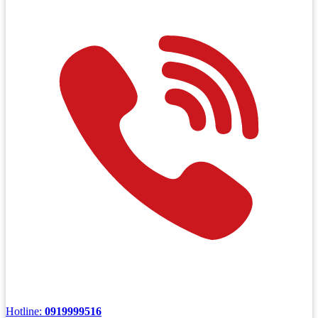
Hotline:
0919999516