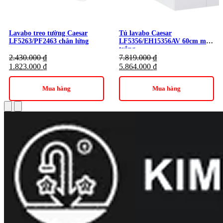
Lavabo treo tường Caesar
Tủ lavabo Caesar
LF5263/PF2463 chân lửng
LF5356/EH15356AV 60cm màu
trắng
2.430.000
₫
7.819.000
₫
1.823.000
₫
5.864.000
₫
Mua hàng
Mua hàng