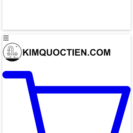
Lò Nướng Âm Tủ
Lò Nướng Bosch
Lò Nướng Độc lập
Lò Nướng Hafele
Thiết Bị Vệ Sinh
Máy Hút Mùi
Thiết Bị Vệ Sinh INAX
Máy Hút Khử Mùi Classic
Thiết Bị Vệ Sinh TOTO
Máy Hút Khử Mùi Đảo
Thiết Bị Vệ Sinh Cotto
Máy Hút Mùi Áp Tường
Thiết Bị Vệ Sinh CAESAR
Máy Hút Mùi Âm Trần
Thiết Bị Vệ Sinh American Standard
Máy Rửa Chén Bát
Thiết Bị Vệ Sinh BELLO
Máy Rửa Chén Âm Toàn Phần
Thiết Bị Vệ Sinh VIGLACERA
Máy Rửa Chén Bát 12 Bộ
Thiết Bị Vệ Sinh THIÊN THANH
Máy Rửa Chén Bát Bán Âm
Thiết Bị Bếp