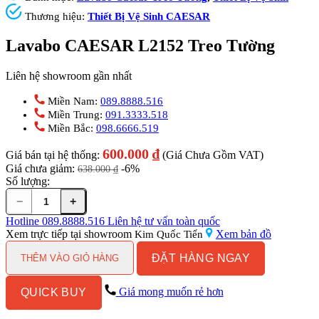
Thương hiệu:
Thiết Bị Vệ Sinh CAESAR
Lavabo CAESAR L2152 Treo Tường
Liên hệ showroom gần nhất
Miền Nam:
089.8888.516
Miền Trung:
091.3333.518
Miền Bắc:
098.6666.519
600.000
₫
Giá bán tại hệ thống:
(Giá Chưa Gồm VAT)
Giá chưa giảm:
-6%
638.000
₫
Số lượng:
−
+
Lavabo
CAESAR
Hotline
089.8888.516
Liên hệ tư vấn toàn quốc
L2152
Xem trực tiếp tại showroom
Xem bản đồ
Kim Quốc Tiến
Treo
ĐẶT HÀNG NGAY
Tường
THÊM VÀO GIỎ HÀNG
số
lượng
Giá mong muốn rẻ hơn
QUICK BUY