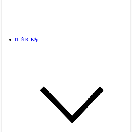
Thiết Bị Bếp
Bồn Cầu
Bồn cầu TOTO
Bồn cầu INAX
Bồn Cầu Thông Minh
Bồn Cầu 1 Khối
Bồn Cầu 2 Khối
Bồn Cầu Trẻ Em
Bồn cầu AMERICAN STANDARD
Bồn cầu CAESAR
Bồn Cầu COTTO