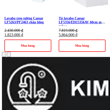
Lavabo treo tường Caesar
Tủ lavabo Caesar
LF5263/PF2463 chân lửng
LF5356/EH15356AV 60cm màu
trắng
2.430.000
₫
7.819.000
₫
1.823.000
₫
5.864.000
₫
Mua hàng
Mua hàng