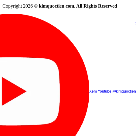
Copyright 2026 ©
kimquoctien.com. All Rights Reserved
Chat Facebook
Chat Zalo
(8h00 - 21h30)
(8h00 - 21h3
Xem Tik Tok
Xem Youtube
Gọi điện
@kimquoctienoffi
(8h00 - 21h30)
@kimquoctien