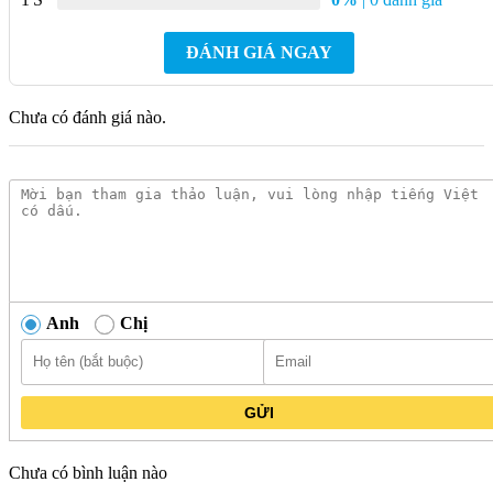
Treo Tường
ĐÁNH GIÁ NGAY
Thiết kế hiện đại, sang trọng:
Kiểu dáng treo tường giúp
tiết kiệm diện tích, phù hợp với mọi không gian phòng tắm.
Chưa có đánh giá nào.
Chất liệu sứ cao cấp:
Bền bỉ, chống bám bẩn, dễ lau chùi.
Kích thước phù hợp:
550 x 460 x 200mm (DxRxC), mang
lại sự thoải mái khi sử dụng.
Công nghệ tiên tiến:
Men sứ Nano nung diệt khuẩn, chống
thấm nước hiệu quả.
Giá thành hợp lý:
Phù hợp với nhiều đối tượng khách
hàng.
Anh
Chị
Lavabo CAESAR L2220 Treo Tường
với thiết kế tinh tế,
sang trọng cùng tính năng tiện dụng sẽ mang đến cho bạn trải
nghiệm đẳng cấp và nâng tầm không gian phòng tắm. Hãy liên
GỬI
hệ
Kim Quốc Tiến
ngay hôm nay để sở hữu sản phẩm chính
hãng với mức giá tốt nhất!
Chưa có bình luận nào
Danh mục:
Thiết Bị Vệ Sinh
|
Chậu Rửa Lavabo
|
Lavabo