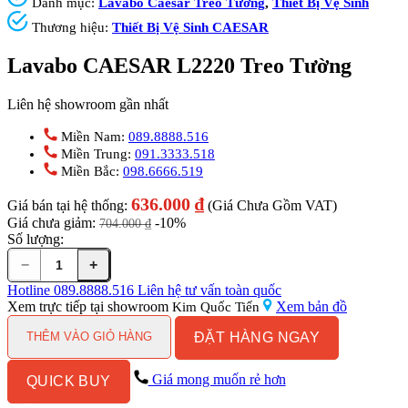
Danh mục:
Lavabo Caesar Treo Tường
,
Thiết Bị Vệ Sinh
Thương hiệu:
Thiết Bị Vệ Sinh CAESAR
Lavabo CAESAR L2220 Treo Tường
Liên hệ showroom gần nhất
Miền Nam:
089.8888.516
Miền Trung:
091.3333.518
Miền Bắc:
098.6666.519
636.000
₫
Giá bán tại hệ thống:
(Giá Chưa Gồm VAT)
Giá chưa giảm:
-10%
704.000
₫
Số lượng:
−
+
Lavabo
CAESAR
Hotline
089.8888.516
Liên hệ tư vấn toàn quốc
L2220
Xem trực tiếp tại showroom
Xem bản đồ
Kim Quốc Tiến
Treo
ĐẶT HÀNG NGAY
Tường
THÊM VÀO GIỎ HÀNG
số
lượng
Giá mong muốn rẻ hơn
QUICK BUY