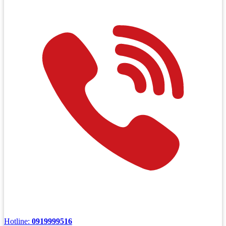
Hotline:
0919999516