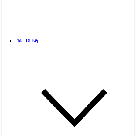
Thiết Bị Bếp
Bồn Cầu
Bồn cầu TOTO
Bồn cầu INAX
Bồn Cầu Thông Minh
Bồn Cầu 1 Khối
Bồn Cầu 2 Khối
Bồn Cầu Trẻ Em
Bồn cầu AMERICAN STANDARD
Bồn cầu CAESAR
Bồn Cầu COTTO