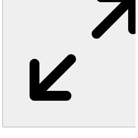
Vật Liệu Nước
Thiết Bị Nước STIEBEL ELTRON
Thiết Bị Nước ARISTON
Thiết Bị Nước TÂN Á ĐẠI THÀNH