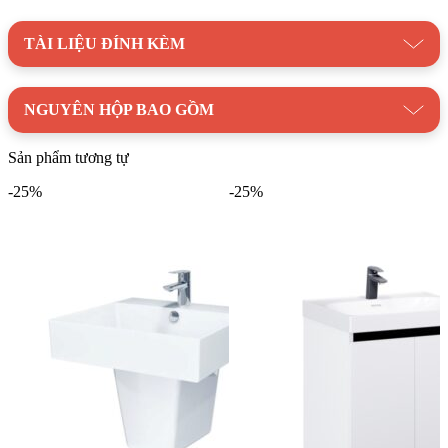
CAESAR
|
Lavabo Caesar Treo Tường
TÀI LIỆU ĐÍNH KÈM
Thương hiệu:
Thiết Bị Vệ Sinh CAESAR
NGUYÊN HỘP BAO GỒM
Sản phẩm tương tự
-25%
-25%