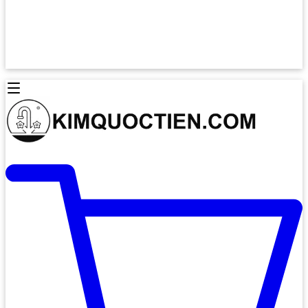
Lò Nướng Âm Tủ
Lò Nướng Bosch
Lò Nướng Độc lập
Lò Nướng Hafele
Thiết Bị Vệ Sinh
Máy Hút Mùi
Thiết Bị Vệ Sinh INAX
Máy Hút Khử Mùi Classic
Thiết Bị Vệ Sinh TOTO
Máy Hút Khử Mùi Đảo
Thiết Bị Vệ Sinh Cotto
Máy Hút Mùi Áp Tường
Thiết Bị Vệ Sinh CAESAR
Máy Hút Mùi Âm Trần
Thiết Bị Vệ Sinh American Standard
Máy Rửa Chén Bát
Thiết Bị Vệ Sinh BELLO
Máy Rửa Chén Âm Toàn Phần
Thiết Bị Vệ Sinh VIGLACERA
Máy Rửa Chén Bát 12 Bộ
Thiết Bị Vệ Sinh THIÊN THANH
Máy Rửa Chén Bát Bán Âm
Thiết Bị Bếp