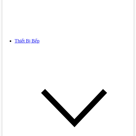
Thiết Bị Bếp
Bồn Cầu
Bồn cầu TOTO
Bồn cầu INAX
Bồn Cầu Thông Minh
Bồn Cầu 1 Khối
Bồn Cầu 2 Khối
Bồn Cầu Trẻ Em
Bồn cầu AMERICAN STANDARD
Bồn cầu CAESAR
Bồn Cầu COTTO