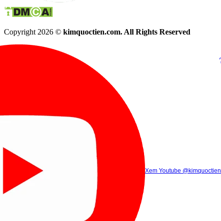
Copyright 2026 ©
kimquoctien.com. All Rights Reserved
Chat Facebook
Chat Zalo
(8h00 - 21h30)
(8h00 - 21h3
Xem Tik Tok
Xem Youtube
Gọi điện
@kimquoctienoffi
(8h00 - 21h30)
@kimquoctien