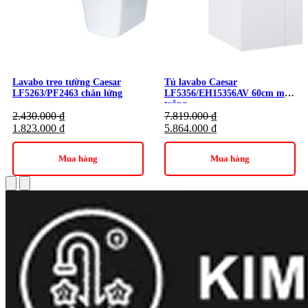
Lavabo treo tường Caesar
Tủ lavabo Caesar
LF5263/PF2463 chân lửng
LF5356/EH15356AV 60cm màu
trắng
2.430.000
₫
7.819.000
₫
1.823.000
₫
5.864.000
₫
Mua hàng
Mua hàng