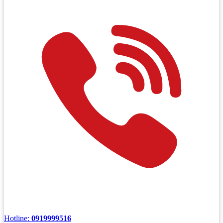
Hotline:
0919999516