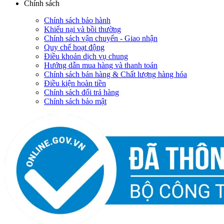
Chính sách
Chính sách bảo hành
Khiếu nại và bồi thường
Chính sách vận chuyển - Giao nhận
Quy chế hoạt động
Điều khoản dịch vụ chung
Hướng dẫn mua hàng và thanh toán
Chính sách bán hàng & Chất lượng hàng hóa
Điều kiện hoàn tiền
Chính sách đổi trả hàng
Chính sách bảo mật