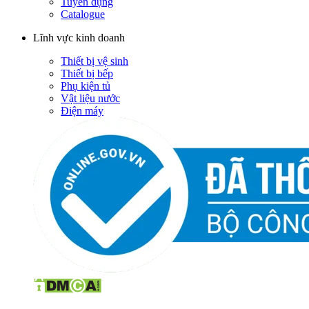
Tuyển dụng
Catalogue
Lĩnh vực kinh doanh
Thiết bị vệ sinh
Thiết bị bếp
Phụ kiện tủ
Vật liệu nước
Điện máy