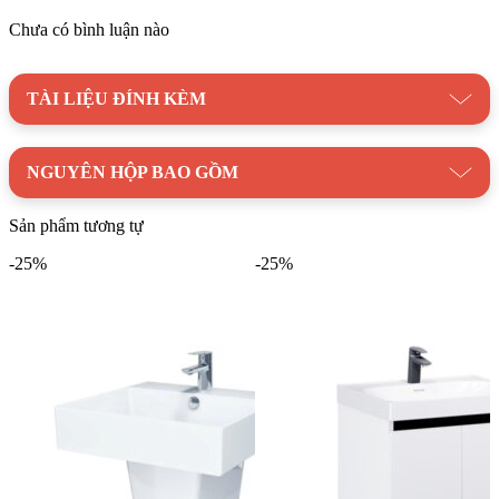
Chưa có bình luận nào
Hãy liên hệ ngay với
Kim Quốc Tiến
để sở hữu sản phẩm
chính hãng với giá cả cạnh tranh nhất.
TÀI LIỆU ĐÍNH KÈM
Danh mục:
Thiết Bị Vệ Sinh
|
Chậu Rửa
Lavabo
|
Lavabo CAESAR
|
Lavabo Caesar Treo Tường
NGUYÊN HỘP BAO GỒM
Thương hiệu:
Thiết bị vệ sinh CAESAR
Sản phẩm tương tự
-25%
-25%