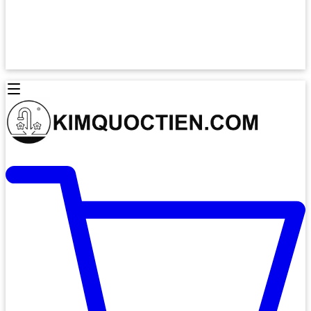
Lò Nướng Âm Tủ
Lò Nướng Bosch
Lò Nướng Độc lập
Lò Nướng Hafele
Thiết Bị Vệ Sinh
Máy Hút Mùi
Thiết Bị Vệ Sinh INAX
Máy Hút Khử Mùi Classic
Thiết Bị Vệ Sinh TOTO
Máy Hút Khử Mùi Đảo
Thiết Bị Vệ Sinh Cotto
Máy Hút Mùi Áp Tường
Thiết Bị Vệ Sinh CAESAR
Máy Hút Mùi Âm Trần
Thiết Bị Vệ Sinh American Standard
Máy Rửa Chén Bát
Thiết Bị Vệ Sinh BELLO
Máy Rửa Chén Âm Toàn Phần
Thiết Bị Vệ Sinh VIGLACERA
Máy Rửa Chén Bát 12 Bộ
Thiết Bị Vệ Sinh THIÊN THANH
Máy Rửa Chén Bát Bán Âm
Thiết Bị Bếp