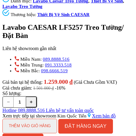
Danh mục:
Lavabo Caesar Treo Tường
,
Thiết Bị Vệ Sinh
,
Lavabo Treo Tường
Thương hiệu:
Thiết Bị Vệ Sinh CAESAR
Lavabo CAESAR LF5257 Treo Tường/
Đặt Bàn
Liên hệ showroom gần nhất
Miền Nam:
089.8888.516
Miền Trung:
091.3333.518
Miền Bắc:
098.6666.519
1.259.000
₫
Giá bán tại hệ thống:
(Giá Chưa Gồm VAT)
Giá chưa giảm:
-16%
1.501.000
₫
Số lượng:
−
+
Lavabo
CAESAR
Hotline
089.8888.516
Liên hệ tư vấn toàn quốc
LF5257
Xem trực tiếp tại showroom
Xem bản đồ
Kim Quốc Tiến
Treo
ĐẶT HÀNG NGAY
Tường/
THÊM VÀO GIỎ HÀNG
Đặt