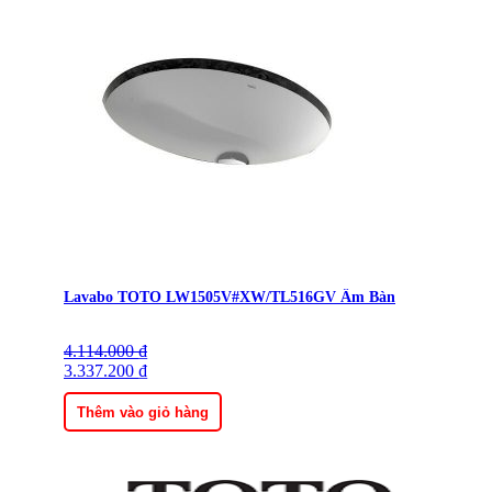
Lavabo TOTO LW1505V#XW/TL516GV Âm Bàn
4.114.000
Giá
Giá
₫
gốc
3.337.200
hiện
₫
là:
tại
4.114.000 ₫.
là:
Thêm vào giỏ hàng
3.337.200 ₫.