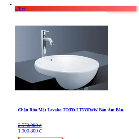
-26%
Chậu Rửa Mặt Lavabo TOTO LT533R#W Bán Âm Bàn
2.572.000
Giá
Giá
₫
gốc
1.900.800
hiện
₫
là:
tại