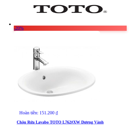
Vật Liệu Nước
Thiết Bị Nước STIEBEL ELTRON
Thiết Bị Nước ARISTON
-20%
Thiết Bị Nước TÂN Á ĐẠI THÀNH
Hoàn tiền:
151.200
₫
Chậu Rửa Lavabo TOTO L762#XW Dương Vành