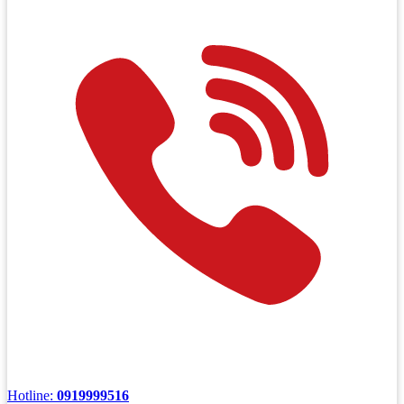
Hotline:
0919999516