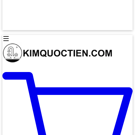
Lò Nướng Âm Tủ
Lò Nướng Bosch
Lò Nướng Độc lập
Lò Nướng Hafele
Thiết Bị Vệ Sinh
Máy Hút Mùi
Thiết Bị Vệ Sinh INAX
Máy Hút Khử Mùi Classic
Thiết Bị Vệ Sinh TOTO
Máy Hút Khử Mùi Đảo
Thiết Bị Vệ Sinh Cotto
Máy Hút Mùi Áp Tường
Thiết Bị Vệ Sinh CAESAR
Máy Hút Mùi Âm Trần
Thiết Bị Vệ Sinh American Standard
Máy Rửa Chén Bát
Thiết Bị Vệ Sinh BELLO
Máy Rửa Chén Âm Toàn Phần
Thiết Bị Vệ Sinh VIGLACERA
Máy Rửa Chén Bát 12 Bộ
Thiết Bị Vệ Sinh THIÊN THANH
Máy Rửa Chén Bát Bán Âm
Thiết Bị Bếp