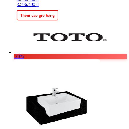
gốc
3.596.400
hiện
₫
là:
tại
4.500.000 ₫.
là:
Thêm vào giỏ hàng
3.596.400 ₫.
-20%