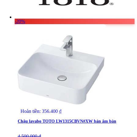
-20%
Hoàn tiền:
356.400
₫
Chậu lavabo TOTO LW1315CBVN#XW bán âm bàn
4.500.000
Giá
Giá
₫