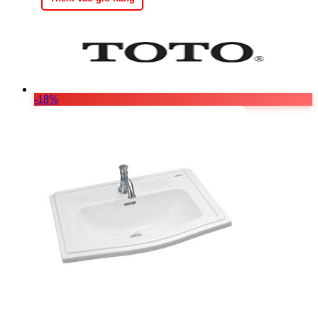
2.710.800 ₫.
-18%