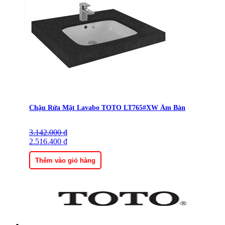
Chậu Rửa Mặt Lavabo TOTO LT765#XW Âm Bàn
3.142.000
Giá
Giá
₫
gốc
2.516.400
hiện
₫
là:
tại
3.142.000 ₫.
là:
Thêm vào giỏ hàng
2.516.400 ₫.