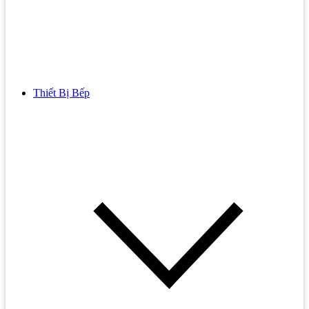
Thiết Bị Bếp
Bồn Cầu
Bồn cầu TOTO
Bồn cầu INAX
Bồn Cầu Thông Minh
Bồn Cầu 1 Khối
Bồn Cầu 2 Khối
Bồn Cầu Trẻ Em
Bồn cầu AMERICAN STANDARD
Bồn cầu CAESAR
Bồn Cầu COTTO