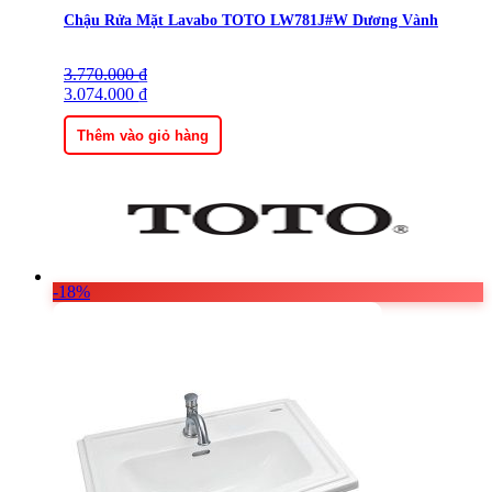
Chậu Rửa Mặt Lavabo TOTO LW781J#W Dương Vành
3.770.000
Giá
Giá
₫
gốc
3.074.000
hiện
₫
là:
tại
3.770.000 ₫.
là:
Thêm vào giỏ hàng
3.074.000 ₫.
-18%