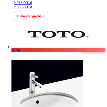
2.916.000
Giá
Giá
₫
gốc
2.386.800
hiện
₫
là:
tại
2.916.000 ₫.
là:
Thêm vào giỏ hàng
2.386.800 ₫.
-20%