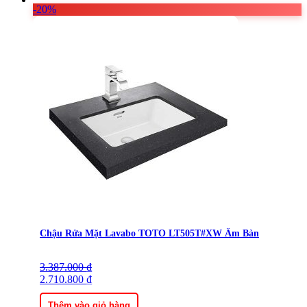
-20%
Chậu Rửa Mặt Lavabo TOTO LT505T#XW Âm Bàn
3.387.000
Giá
Giá
₫
gốc
2.710.800
hiện
₫
là:
tại
3.387.000 ₫.
là:
Thêm vào giỏ hàng