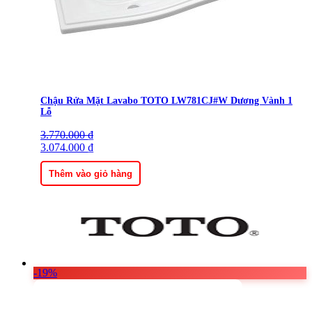
Chậu Rửa Mặt Lavabo TOTO LW781CJ#W Dương Vành 1
Lỗ
3.770.000
Giá
Giá
₫
gốc
3.074.000
hiện
₫
là:
tại
3.770.000 ₫.
là:
Thêm vào giỏ hàng
3.074.000 ₫.
-19%