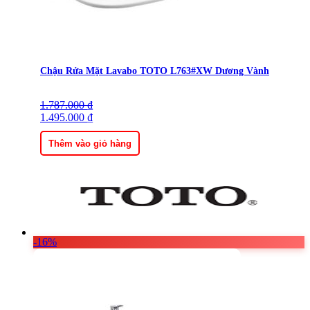
Chậu Rửa Mặt Lavabo TOTO L763#XW Dương Vành
1.787.000
Giá
Giá
₫
gốc
1.495.000
hiện
₫
là:
tại
1.787.000 ₫.
là:
Thêm vào giỏ hàng
1.495.000 ₫.
-16%