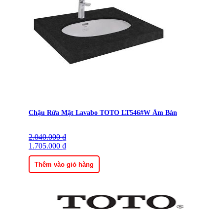
Chậu Rửa Mặt Lavabo TOTO LT546#W Âm Bàn
2.040.000
Giá
Giá
₫
gốc
1.705.000
hiện
₫
là:
tại
2.040.000 ₫.
là:
Thêm vào giỏ hàng
1.705.000 ₫.