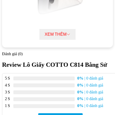
XEM THÊM
Mục lục bài viết
Đánh giá (0)
Thông số kĩ thuật Lô Giấy COTTO C814 Bằng Sứ
Review Lô Giấy COTTO C814 Bằng Sứ
Đặc điểm nổi bật Lô Giấy COTTO C814 Bằng Sứ
5
0%
| 0 đánh giá
Thông số kĩ thuật Lô Giấy COTTO C814
4
0%
| 0 đánh giá
Bằng Sứ
3
0%
| 0 đánh giá
Chất liệu:
Sứ cao cấp
2
0%
| 0 đánh giá
1
0%
| 0 đánh giá
Kích thước:
17,5 x 6,5 cm
Màu sắc:
Trắng