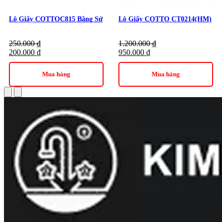
Lô Giấy COTTOC815 Bằng Sứ
Lô Giấy COTTO CT0214(HM)
250.000
₫
1.200.000
₫
200.000
₫
950.000
₫
Mua hàng
Mua hàng