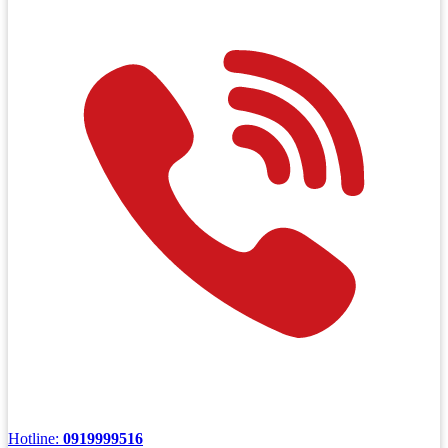
Hotline:
0919999516