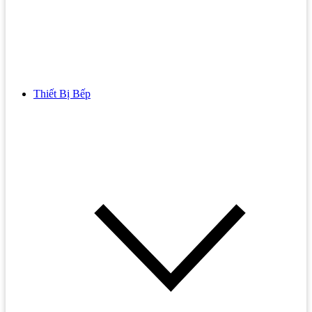
Thiết Bị Bếp
Bồn Cầu
Bồn cầu TOTO
Bồn cầu INAX
Bồn Cầu Thông Minh
Bồn Cầu 1 Khối
Bồn Cầu 2 Khối
Bồn Cầu Trẻ Em
Bồn cầu AMERICAN STANDARD
Bồn cầu CAESAR
Bồn Cầu COTTO