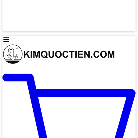
Lò Nướng Âm Tủ
Lò Nướng Bosch
Lò Nướng Độc lập
Lò Nướng Hafele
Thiết Bị Vệ Sinh
Máy Hút Mùi
Thiết Bị Vệ Sinh INAX
Máy Hút Khử Mùi Classic
Thiết Bị Vệ Sinh TOTO
Máy Hút Khử Mùi Đảo
Thiết Bị Vệ Sinh Cotto
Máy Hút Mùi Áp Tường
Thiết Bị Vệ Sinh CAESAR
Máy Hút Mùi Âm Trần
Thiết Bị Vệ Sinh American Standard
Máy Rửa Chén Bát
Thiết Bị Vệ Sinh BELLO
Máy Rửa Chén Âm Toàn Phần
Thiết Bị Vệ Sinh VIGLACERA
Máy Rửa Chén Bát 12 Bộ
Thiết Bị Vệ Sinh THIÊN THANH
Máy Rửa Chén Bát Bán Âm
Thiết Bị Bếp