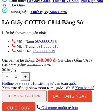
Danh mục:
Lô Giấy Cotto
,
Thiết Bị Vệ Sinh
,
Phụ Kiện Nhà
Tắm
,
Lô Giấy
Thương hiệu:
Thiết Bị Vệ Sinh Cotto
Lô Giấy COTTO C814 Bằng Sứ
Liên hệ showroom gần nhất
Miền Nam:
089.8888.516
Miền Trung:
091.3333.518
Miền Bắc:
098.6666.519
240.000
₫
Giá bán tại hệ thống:
(Giá Chưa Gồm VAT)
Giá chưa giảm:
-20%
300.000
₫
Số lượng:
−
+
Lô
Giấy
Hotline
089.8888.516
Liên hệ tư vấn toàn quốc
COTTO
Xem trực tiếp tại showroom
Xem bản đồ
Kim Quốc Tiến
C814
ĐẶT HÀNG NGAY
Bằng
THÊM VÀO GIỎ HÀNG
Sứ
số
Giá mong muốn rẻ hơn
QUICK BUY
lượng