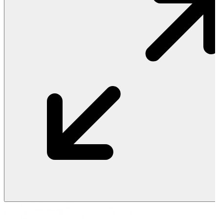
Vật Liệu Nước
Thiết Bị Nước STIEBEL ELTRON
Thiết Bị Nước ARISTON
Thiết Bị Nước TÂN Á ĐẠI THÀNH