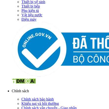
Thiết bị vệ sinh
Thiết bị bếp
Phụ kiện tủ
Vật liệu nước
Điện máy
Chính sách
Chính sách bảo hành
Khiếu nại và bồi thường
Chính sách vận chuyển - Giao nhận