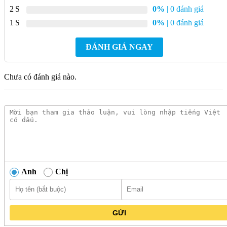
2
0%
| 0 đánh giá
xước, mang lại sự ổn định trong suốt quá trình sử dụng.
1
0%
| 0 đánh giá
Lô giấy TOTO YH902V#BRG được thiết kế để đồng bộ
với dòng sản phẩm BASIC+, mang lại sự hài hòa trong
ĐÁNH GIÁ NGAY
không gian phòng tắm.
Cấu tạo chắc chắn, giúp giữ cuộn giấy cố định và dễ dàng
thay thế khi cần, mang lại sự tiện lợi cho người dùng.
Chưa có đánh giá nào.
Bản vẽ kỹ thuật Lô giấy vệ sinh G (tròn)
TOTO YH902V#BRG vàng hồng mờ
Anh
Chị
GỬI