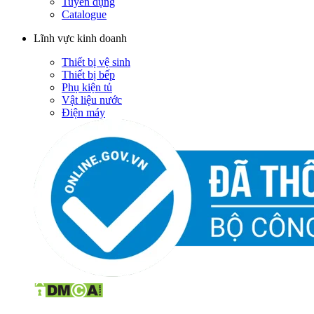
Tuyển dụng
Catalogue
Lĩnh vực kinh doanh
Thiết bị vệ sinh
Thiết bị bếp
Phụ kiện tủ
Vật liệu nước
Điện máy