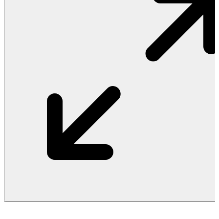
Vật Liệu Nước
Thiết Bị Nước STIEBEL ELTRON
Thiết Bị Nước ARISTON
Thiết Bị Nước TÂN Á ĐẠI THÀNH