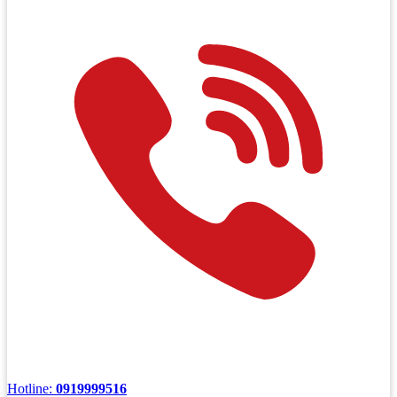
Hotline:
0919999516