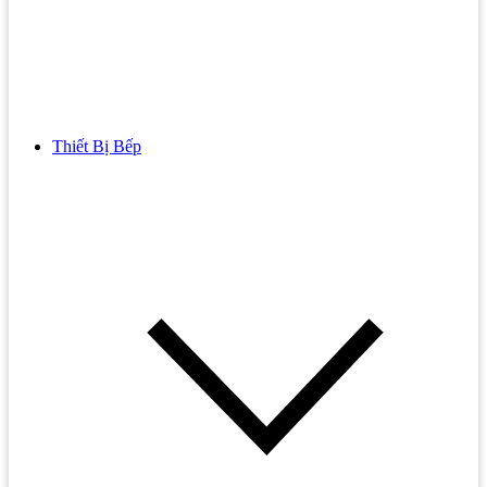
Thiết Bị Bếp
Bồn Cầu
Bồn cầu TOTO
Bồn cầu INAX
Bồn Cầu Thông Minh
Bồn Cầu 1 Khối
Bồn Cầu 2 Khối
Bồn Cầu Trẻ Em
Bồn cầu AMERICAN STANDARD
Bồn cầu CAESAR
Bồn Cầu COTTO