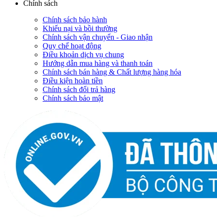
Chính sách
Chính sách bảo hành
Khiếu nại và bồi thường
Chính sách vận chuyển - Giao nhận
Quy chế hoạt động
Điều khoản dịch vụ chung
Hướng dẫn mua hàng và thanh toán
Chính sách bán hàng & Chất lượng hàng hóa
Điều kiện hoàn tiền
Chính sách đổi trả hàng
Chính sách bảo mật