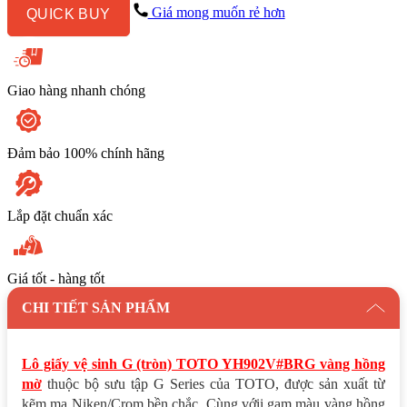
TOTO
Giá mong muốn rẻ hơn
QUICK BUY
YH902V#BRG
vàng
hồng
mờ
số
Giao hàng nhanh chóng
lượng
Đảm bảo 100% chính hãng
Lắp đặt chuẩn xác
Giá tốt - hàng tốt
CHI TIẾT SẢN PHẨM
Lô giấy vệ sinh G (tròn) TOTO YH902V#BRG vàng hồng
mờ
thuộc bộ sưu tập G Series của TOTO, được sản xuất từ
kẽm mạ Niken/Crom bền chắc. Cùng vớii gam màu vàng hồng