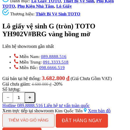
Danh mục:
Lô Giấy TOTO
,
Thiết Bị Vệ Sinh
,
Phụ Kiện
TOTO
,
Phụ Kiện Nhà Tắm
,
Lô Giấy
Thương hiệu:
Thiết Bị Vệ Sinh TOTO
Lô giấy vệ sinh G (tròn) TOTO
YH902V#BRG vàng hồng mờ
Liên hệ showroom gần nhất
Miền Nam:
089.8888.516
Miền Trung:
091.3333.518
Miền Bắc:
098.6666.519
3.682.800
₫
Giá bán tại hệ thống:
(Giá Chưa Gồm VAT)
Giá chưa giảm:
-20%
4.600.000
₫
Số lượng:
−
+
Lô
giấy
Hotline
089.8888.516
Liên hệ tư vấn toàn quốc
vệ
Xem trực tiếp tại showroom
Xem bản đồ
Kim Quốc Tiến
sinh
ĐẶT HÀNG NGAY
G
THÊM VÀO GIỎ HÀNG
(tròn)