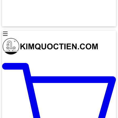
Lò Nướng Âm Tủ
Lò Nướng Bosch
Lò Nướng Độc lập
Lò Nướng Hafele
Thiết Bị Vệ Sinh
Máy Hút Mùi
Thiết Bị Vệ Sinh INAX
Máy Hút Khử Mùi Classic
Thiết Bị Vệ Sinh TOTO
Máy Hút Khử Mùi Đảo
Thiết Bị Vệ Sinh Cotto
Máy Hút Mùi Áp Tường
Thiết Bị Vệ Sinh CAESAR
Máy Hút Mùi Âm Trần
Thiết Bị Vệ Sinh American Standard
Máy Rửa Chén Bát
Thiết Bị Vệ Sinh BELLO
Máy Rửa Chén Âm Toàn Phần
Thiết Bị Vệ Sinh VIGLACERA
Máy Rửa Chén Bát 12 Bộ
Thiết Bị Vệ Sinh THIÊN THANH
Máy Rửa Chén Bát Bán Âm
Thiết Bị Bếp