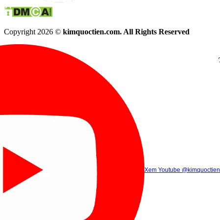
Copyright 2026 ©
kimquoctien.com. All Rights Reserved
Chat Facebook
Chat Zalo
(8h00 - 21h30)
(8h00 - 21h3
Xem Tik Tok
Xem Youtube
Gọi điện
@kimquoctienoffi
(8h00 - 21h30)
@kimquoctien