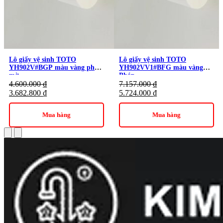
phòng tắm.
Danh mục:
Thiết Bị Vệ Sinh
/
Phụ Kiện Nhà Tắm
/
Phụ
Kiện TOTO
/
Lô Giấy TOTO
Thương hiệu:
Thiết Bị Vệ Sinh TOTO
Lô giấy vệ sinh TOTO
Lô giấy vệ sinh TOTO
YH902V#BGP màu vàng pháp
YH902VV1#BFG màu vàng
mờ
Pháp
4.600.000
₫
7.157.000
₫
3.682.800
₫
5.724.000
₫
Mua hàng
Mua hàng