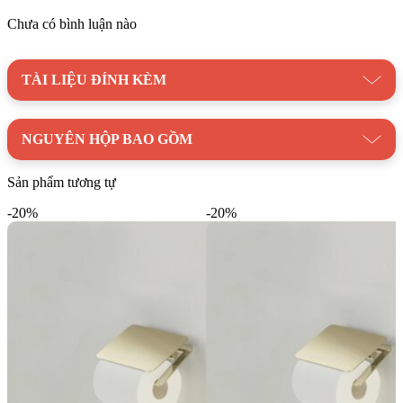
Chưa có bình luận nào
TÀI LIỆU ĐÍNH KÈM
NGUYÊN HỘP BAO GỒM
Sản phẩm tương tự
-20%
-20%
Mua ngay Lô giấy vệ sinh G (tròn) TOTO
YH902V#BRG vàng hồng mờ chính hãng
tại Kim Quốc Tiến
Lô giấy vệ sinh G (tròn) TOTO YH902V#BRG vàng hồng
mờ hiện đang được phân phối chính hãng tại
Kim Quốc Tiến
,
đảm bảo tiêu chuẩn chất lượng TOTO, chính sách bảo hành
đầy đủ cùng dịch vụ hỗ trợ tận tình. Đây là lựa chọn phù hợp
để nâng cao sự tiện ích và tính đồng bộ trong không gian