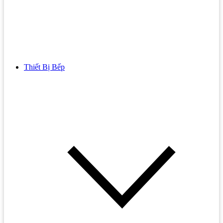
Thiết Bị Bếp
Bồn Cầu
Bồn cầu TOTO
Bồn cầu INAX
Bồn Cầu Thông Minh
Bồn Cầu 1 Khối
Bồn Cầu 2 Khối
Bồn Cầu Trẻ Em
Bồn cầu AMERICAN STANDARD
Bồn cầu CAESAR
Bồn Cầu COTTO