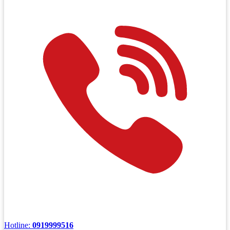
Hotline:
0919999516