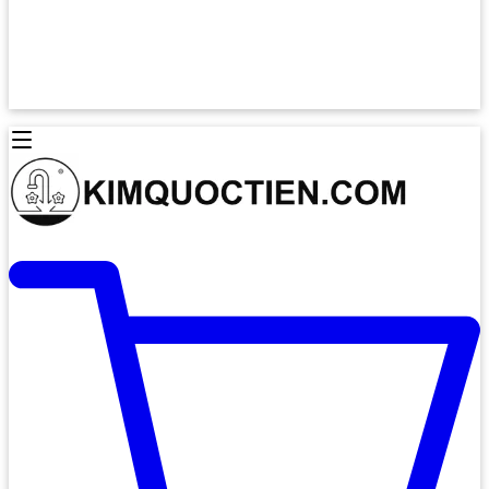
Lò Nướng Âm Tủ
Lò Nướng Bosch
Lò Nướng Độc lập
Lò Nướng Hafele
Thiết Bị Vệ Sinh
Máy Hút Mùi
Thiết Bị Vệ Sinh INAX
Máy Hút Khử Mùi Classic
Thiết Bị Vệ Sinh TOTO
Máy Hút Khử Mùi Đảo
Thiết Bị Vệ Sinh Cotto
Máy Hút Mùi Áp Tường
Thiết Bị Vệ Sinh CAESAR
Máy Hút Mùi Âm Trần
Thiết Bị Vệ Sinh American Standard
Máy Rửa Chén Bát
Thiết Bị Vệ Sinh BELLO
Máy Rửa Chén Âm Toàn Phần
Thiết Bị Vệ Sinh VIGLACERA
Máy Rửa Chén Bát 12 Bộ
Thiết Bị Vệ Sinh THIÊN THANH
Máy Rửa Chén Bát Bán Âm
Thiết Bị Bếp