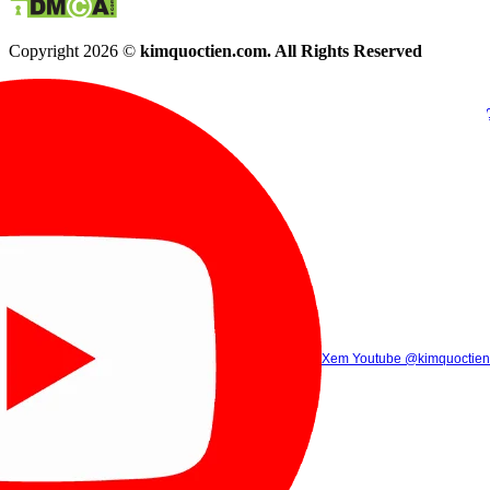
Copyright 2026 ©
kimquoctien.com. All Rights Reserved
Chat Facebook
Chat Zalo
(8h00 - 21h30)
(8h00 - 21h3
Xem Tik Tok
Xem Youtube
Gọi điện
@kimquoctienoffi
(8h00 - 21h30)
@kimquoctien