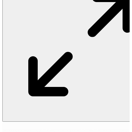
Vật Liệu Nước
Thiết Bị Nước STIEBEL ELTRON
Thiết Bị Nước ARISTON
Thiết Bị Nước TÂN Á ĐẠI THÀNH