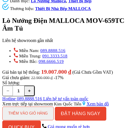
Danh mục:
Lò Nướng Malloca
,
Thiết Bị Bếp
Thương hiệu:
Thiết Bị Nhà Bếp MALLOCA
Lò Nướng Điện MALLOCA MOV-659TC
Âm Tủ
Liên hệ showroom gần nhất
Miền Nam:
089.8888.516
Miền Trung:
091.3333.518
Miền Bắc:
098.6666.519
19.007.000
₫
Giá bán tại hệ thống:
(Giá Chưa Gồm VAT)
Giá chưa giảm:
-17%
22.900.000
₫
Số lượng:
−
+
Lò
Nướng
Hotline
089.8888.516
Liên hệ tư vấn toàn quốc
Điện
Xem trực tiếp tại showroom
Xem bản đồ
Kim Quốc Tiến
MALLOCA
ĐẶT HÀNG NGAY
MOV-
THÊM VÀO GIỎ HÀNG
659TC
Âm
Giá mong muốn rẻ hơn
QUICK BUY