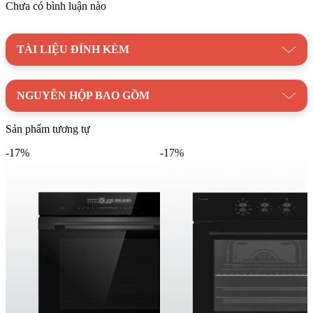
trong việc bếp núc.
Chưa có bình luận nào
Khoang lò được làm từ chất liệu thép không gỉ siêu bền, có
khả năng chịu nhiệt tốt và dễ dàng vệ sinh khi bị dầu mỡ bám
TÀI LIỆU ĐÍNH KÈM
vào. Thiết kế tay cầm ngang chắc chắn giúp việc mở cửa lò và
lấy thức ăn ra được thuận tiện và an toàn. Lò còn có quạt tản
nhiệt bên trong, giúp phân bổ nhiệt đều khắp khoang lò, đảm
NGUYÊN HỘP BAO GỒM
bảo thực phẩm chín đều và ngon miệng. Sau khi nướng xong,
quạt làm mát sẽ tiếp tục hoạt động để hạ nhiệt độ lò. Khay
Sản phẩm tương tự
hứng mỡ tiện lợi ở đáy lò giúp bạn dễ dàng vệ sinh sau mỗi lần
sử dụng.
-17%
-17%
Đặc biệt, sản phẩm được bảo hành chính hãng 3 năm và bảo trì
trọn đời, mang lại sự an tâm tuyệt đối cho người sử dụng.
Lò Nướng Điện MALLOCA MOV-659TC Âm Tủ chính hãng độ bền
cao
Kim Quốc Tiến
hân hạnh mang đến sản phẩm lò nướng âm tủ