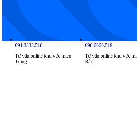
081.7777.516
091.3333.518
Tư vấn online khu vực
miền
Tư vấn online khu vực
miề
Nam
Trung