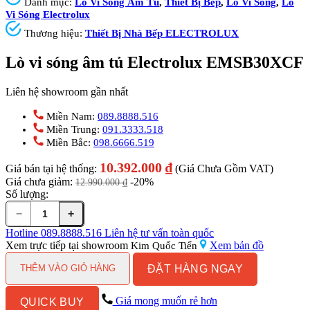
Danh mục:
Lò Vi Sóng Âm Tủ
,
Thiết Bị Bếp
,
Lò Vi Sóng
,
Lò
Vi Sóng Electrolux
Thương hiệu:
Thiết Bị Nhà Bếp ELECTROLUX
Lò vi sóng âm tủ Electrolux EMSB30XCF
Liên hệ showroom gần nhất
Miền Nam:
089.8888.516
Miền Trung:
091.3333.518
Miền Bắc:
098.6666.519
10.392.000
₫
Giá bán tại hệ thống:
(Giá Chưa Gồm VAT)
Giá chưa giảm:
-20%
12.990.000
₫
Số lượng:
−
+
Lò
vi
Hotline
089.8888.516
Liên hệ tư vấn toàn quốc
sóng
Xem trực tiếp tại showroom
Xem bản đồ
Kim Quốc Tiến
âm
ĐẶT HÀNG NGAY
tủ
THÊM VÀO GIỎ HÀNG
Electrolux
EMSB30XCF
Giá mong muốn rẻ hơn
QUICK BUY
số