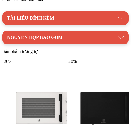
Hàng chính hãng:
Kim Quốc Tiến cam kết cung cấp sản
phẩm chính hãng, có đầy đủ giấy tờ chứng nhận chất lượng.
TÀI LIỆU ĐÍNH KÈM
Giá cả cạnh tranh:
Chúng tôi luôn mang đến cho khách
hàng những mức giá ưu đãi nhất.
NGUYÊN HỘP BAO GỒM
Dịch vụ hậu mãi chuyên nghiệp:
Đội ngũ kỹ thuật viên
giàu kinh nghiệm sẵn sàng hỗ trợ khách hàng trong quá trình
Sản phẩm tương tự
sử dụng sản phẩm.
-20%
-20%
Lò vi sóng âm tủ Electrolux EMSB30XCF là lựa chọn hoàn
hảo cho những ai đang tìm kiếm một sản phẩm chất lượng cao,
đa năng và phù hợp với không gian bếp hiện đại. Với thiết kế
đẹp mắt, tính năng vượt trội và sự đảm bảo từ Kim Quốc Tiến,
sản phẩm này chắc chắn sẽ làm hài lòng ngay cả những khách
hàng khó tính nhất.
Danh mục:
Thiết Bị Bếp
|
Lò Vi Sóng
|
Lò Vi Sóng Âm Tủ
Thương hiệu:
Thiết bị nhà bếp Electrolux