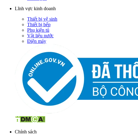
Lĩnh vực kinh doanh
Thiết bị vệ sinh
Thiết bị bếp
Phụ kiện tủ
Vật liệu nước
Điện máy
Chính sách