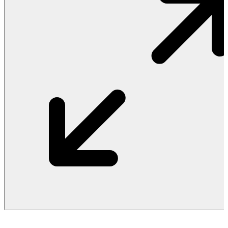
Vật Liệu Nước
Thiết Bị Nước STIEBEL ELTRON
Thiết Bị Nước ARISTON
Thiết Bị Nước TÂN Á ĐẠI THÀNH