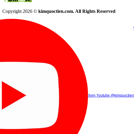
Copyright 2026 ©
kimquoctien.com. All Rights Reserved
Chat Facebook
Chat Zalo
(8h00 - 21h30)
(8h00 - 21h3
Xem Tik Tok
Xem Youtube
Gọi điện
@kimquoctienoffi
(8h00 - 21h30)
@kimquoctien