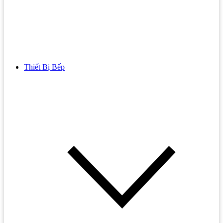
Thiết Bị Bếp
Bồn Cầu
Bồn cầu TOTO
Bồn cầu INAX
Bồn Cầu Thông Minh
Bồn Cầu 1 Khối
Bồn Cầu 2 Khối
Bồn Cầu Trẻ Em
Bồn cầu AMERICAN STANDARD
Bồn cầu CAESAR
Bồn Cầu COTTO