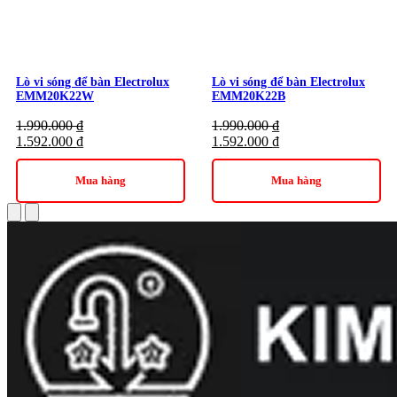
Lò vi sóng để bàn Electrolux
Lò vi sóng để bàn Electrolux
EMM20K22W
EMM20K22B
1.990.000
₫
1.990.000
₫
1.592.000
₫
1.592.000
₫
Mua hàng
Mua hàng