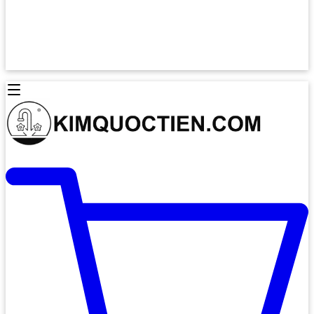
Lò Nướng Âm Tủ
Lò Nướng Bosch
Lò Nướng Độc lập
Lò Nướng Hafele
Thiết Bị Vệ Sinh
Máy Hút Mùi
Thiết Bị Vệ Sinh INAX
Máy Hút Khử Mùi Classic
Thiết Bị Vệ Sinh TOTO
Máy Hút Khử Mùi Đảo
Thiết Bị Vệ Sinh Cotto
Máy Hút Mùi Áp Tường
Thiết Bị Vệ Sinh CAESAR
Máy Hút Mùi Âm Trần
Thiết Bị Vệ Sinh American Standard
Máy Rửa Chén Bát
Thiết Bị Vệ Sinh BELLO
Máy Rửa Chén Âm Toàn Phần
Thiết Bị Vệ Sinh VIGLACERA
Máy Rửa Chén Bát 12 Bộ
Thiết Bị Vệ Sinh THIÊN THANH
Máy Rửa Chén Bát Bán Âm
Thiết Bị Bếp