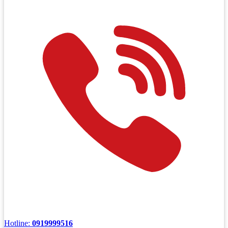
Hotline:
0919999516