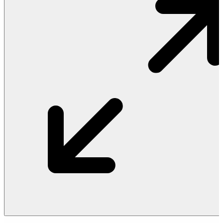
Vật Liệu Nước
Thiết Bị Nước STIEBEL ELTRON
Thiết Bị Nước ARISTON
Thiết Bị Nước TÂN Á ĐẠI THÀNH