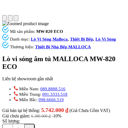
Mã sản phẩm:
MW-820 ECO
Danh mục:
Lò Vi Sóng Malloca
,
Thiết Bị Bếp
,
Lò Vi Sóng
Thương hiệu:
Thiết Bị Nhà Bếp MALLOCA
Lò vi sóng âm tủ MALLOCA MW-820
ECO
Liên hệ showroom gần nhất
Miền Nam:
089.8888.516
Miền Trung:
091.3333.518
Miền Bắc:
098.6666.519
5.742.000
₫
Giá bán tại hệ thống:
(Giá Chưa Gồm VAT)
Giá chưa giảm:
-10%
6.380.000
₫
Số lượng: