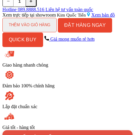
−
+
Lò
vi
Hotline
089.8888.516
Liên hệ tư vấn toàn quốc
sóng
Xem trực tiếp tại showroom
Xem bản đồ
Kim Quốc Tiến
âm
ĐẶT HÀNG NGAY
tủ
THÊM VÀO GIỎ HÀNG
MALLOCA
MW-
Giá mong muốn rẻ hơn
QUICK BUY
820
ECO
số
lượng
Giao hàng nhanh chóng
Đảm bảo 100% chính hãng
Lắp đặt chuẩn xác
Giá tốt - hàng tốt