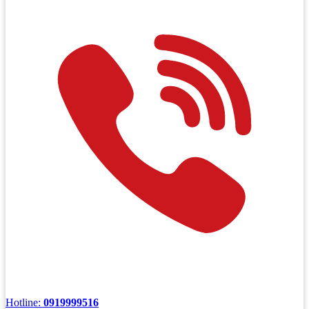
Hotline:
0919999516