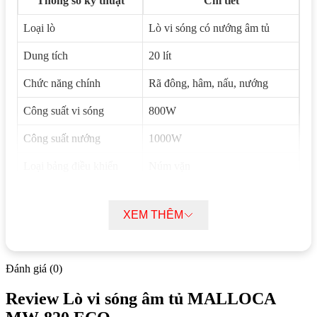
Thông số kỹ thuật
Chi tiết
Loại lò
Lò vi sóng có nướng âm tủ
Dung tích
20 lít
Chức năng chính
Rã đông, hâm, nấu, nướng
Công suất vi sóng
800W
Công suất nướng
1000W
Loại bảng điều khiển
Núm vặn
Chất liệu khoang lò
Thép không gỉ
XEM THÊM
Kích thước sản phẩm
595R x 343S x 388C mm
Nguồn điện
220-240V/ 50Hz
Đánh giá (0)
Thương hiệu
Malloca – Tây Ban Nha
Review Lò vi sóng âm tủ MALLOCA
Sản xuất tại
Trung Quốc