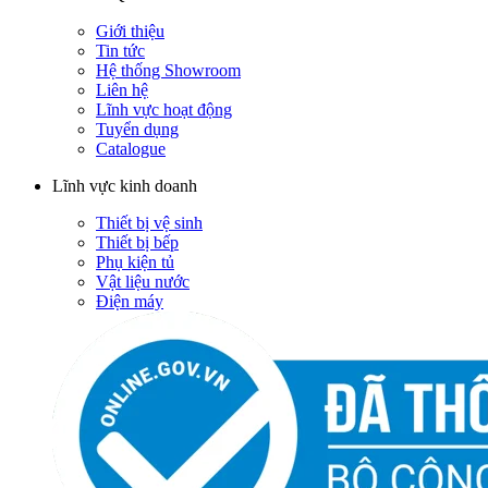
Giới thiệu
Tin tức
Hệ thống Showroom
Liên hệ
Lĩnh vực hoạt động
Tuyển dụng
Catalogue
Lĩnh vực kinh doanh
Thiết bị vệ sinh
Thiết bị bếp
Phụ kiện tủ
Vật liệu nước
Điện máy