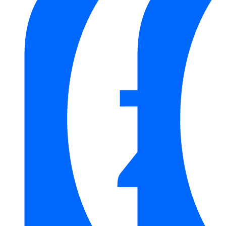
toàn cho người sử dụng trong quá trình hoạt động.
Mua lò vi sóng Malloca MW-820 ECO tại
Kim Quốc Tiến
Để sở hữu lò vi sóng Malloca MW-820 ECO chính hãng với
nhiều ưu đãi hấp dẫn, quý khách hàng hãy liên hệ ngay
Kim
Quốc Tiến
. Chúng tôi cam kết cung cấp sản phẩm chất lượng
cao, bảo hành đầy đủ theo chính sách của nhà sản xuất, cùng
dịch vụ giao hàng và lắp đặt chuyên nghiệp. Gọi ngay số điện
thoại 0898888516 để được tư vấn chi tiết và nhận báo giá tốt
nhất cho sản phẩm này!
Danh mục:
Thiết Bị Bếp
/
Lò Vi Sóng
/
Lò Vi Sóng Malloca
Thương hiệu:
Thiết Bị Nhà Bếp MALLOCA