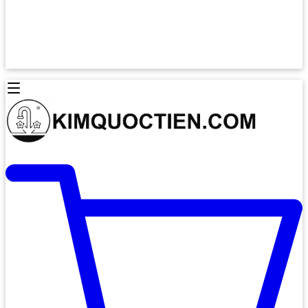
Lò Nướng Âm Tủ
Lò Nướng Bosch
Lò Nướng Độc lập
Lò Nướng Hafele
Thiết Bị Vệ Sinh
Máy Hút Mùi
Thiết Bị Vệ Sinh INAX
Máy Hút Khử Mùi Classic
Thiết Bị Vệ Sinh TOTO
Máy Hút Khử Mùi Đảo
Thiết Bị Vệ Sinh Cotto
Máy Hút Mùi Áp Tường
Thiết Bị Vệ Sinh CAESAR
Máy Hút Mùi Âm Trần
Thiết Bị Vệ Sinh American Standard
Máy Rửa Chén Bát
Thiết Bị Vệ Sinh BELLO
Máy Rửa Chén Âm Toàn Phần
Thiết Bị Vệ Sinh VIGLACERA
Máy Rửa Chén Bát 12 Bộ
Thiết Bị Vệ Sinh THIÊN THANH
Máy Rửa Chén Bát Bán Âm
Thiết Bị Bếp