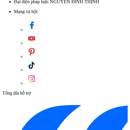
Đại diện pháp luật: NGUYỄN ĐÌNH THỊNH
Mạng xã hội:
Thông tin kích thước của Lò vi sóng Malloca MW-820 ECO
Hệ thống điều khiển của lò gồm hai núm vặn cơ truyền thống,
rất dễ sử dụng. Bạn có thể dễ dàng chọn chế độ nấu nướng và
điều chỉnh thời gian chỉ với thao tác xoay nhẹ, phù hợp với mọi
thành viên trong gia đình.
Ngoài ra, lò vi sóng Malloca MW-820 ECO còn có nhiều tính
năng tiện ích và an toàn khác. Chức năng rã đông thông minh
cho phép bạn rã đông thực phẩm theo trọng lượng hoặc thời
gian, giúp đảm bảo chất lượng món ăn. Khoang lò được trang
Tổng đài hỗ trợ
bị đèn chiếu sáng, giúp bạn dễ dàng quan sát quá trình nấu và
lấy thức ăn ra vào an toàn.
Chuông báo khi nấu xong cũng là một tính năng hữu ích, giúp
bạn không quên thức ăn trong lò, đảm bảo món ăn được lấy ra
kịp thời. Cửa lò được làm bằng kính cách nhiệt, tăng cường an