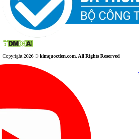
Copyright 2026 ©
kimquoctien.com. All Rights Reserved
Chat Facebook
Chat Zalo
(8h00 - 21h30)
(8h00 - 21h3