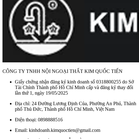
Đối với gà nguyên con, chế độ kết hợp 3 (60% nướng – 40%
vi sóng) sẽ mang lại hiệu quả tốt nhất. Nếu bạn chỉ muốn
nướng thông thường, chế độ kết hợp 4 (100% nướng) là hoàn
hảo cho bánh mì nướng hoặc các loại thức ăn cắt lát.
CÔNG TY TNHH NỘI NGOẠI THẤT KIM QUỐC TIẾN
Giấy chứng nhận đăng ký kinh doanh số 0318800255 do Sở
Tài Chính Thành phố Hồ Chí Minh cấp và đăng ký thay đổi
lần thứ 1, ngày 19/05/2025
Địa chỉ: 24 Đường Lương Định Của, Phường An Phú, Thành
phố Thủ Đức, Thành phố Hồ Chí Minh, Việt Nam
Điện thoại: 0898888516
Email: kinhdoanh.kimquoctien@gmail.com