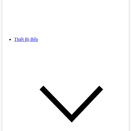
Thiết Bị Bếp
Bồn Cầu
Bồn cầu TOTO
Bồn cầu INAX
Bồn Cầu Thông Minh
Bồn Cầu 1 Khối
Bồn Cầu 2 Khối
Bồn Cầu Trẻ Em
Bồn cầu AMERICAN STANDARD
Bồn cầu CAESAR
Bồn Cầu COTTO