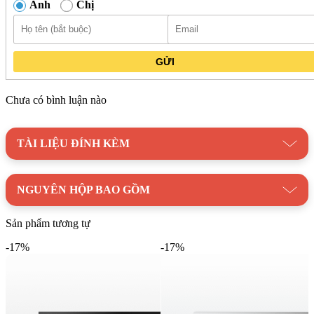
Anh
Chị
GỬI
Chưa có bình luận nào
TÀI LIỆU ĐÍNH KÈM
NGUYÊN HỘP BAO GỒM
Sản phẩm tương tự
Lò vi sóng Malloca MW-820 ECO
-17%
-17%
Sản phẩm này là một thiết bị 2 trong 1, kết hợp cả chức năng vi
sóng và nướng trong cùng một thiết bị. Điều này mang lại sự
tiện dụng tối đa cho người dùng, giúp tiết kiệm chi phí đầu tư
cho hai thiết bị riêng biệt.