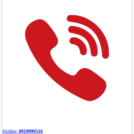
Hotline:
0919999516