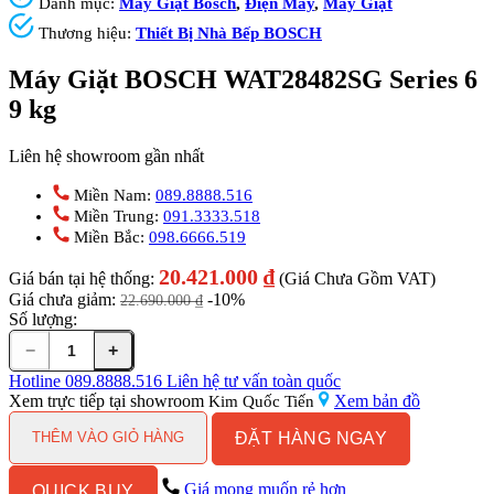
Danh mục:
Máy Giặt Bosch
,
Điện Máy
,
Máy Giặt
Thương hiệu:
Thiết Bị Nhà Bếp BOSCH
Máy Giặt BOSCH WAT28482SG Series 6
9 kg
Liên hệ showroom gần nhất
Miền Nam:
089.8888.516
Miền Trung:
091.3333.518
Miền Bắc:
098.6666.519
20.421.000
₫
Giá bán tại hệ thống:
(Giá Chưa Gồm VAT)
Giá chưa giảm:
-10%
22.690.000
₫
Số lượng:
−
+
Máy
Giặt
Hotline
089.8888.516
Liên hệ tư vấn toàn quốc
BOSCH
Xem trực tiếp tại showroom
Xem bản đồ
Kim Quốc Tiến
WAT28482SG
ĐẶT HÀNG NGAY
Series
THÊM VÀO GIỎ HÀNG
6
9
Giá mong muốn rẻ hơn
QUICK BUY