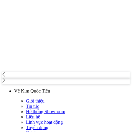
Về Kim Quốc Tiến
Giới thiệu
Tin tức
Hệ thống Showroom
Máy giặt BOSCH WAT28482SG Series 6 được tích hợp nhiều công
Liên hệ
nghệ hiện đại
Lĩnh vực hoạt động
Tuyển dụng
Chương trình AllergyPlus được chứng nhận bởi ECARF giúp