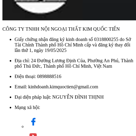
Kiểm
Có
soát bọt
Chức
CÔNG TY TNHH NỘI NGOẠI THẤT KIM QUỐC TIẾN
Hệ thống chống tràn, Khóa chống trẻ em, Hệ
năng an
thống dây tiếp nối đất
Giấy chứng nhận đăng ký kinh doanh số 0318800255 do Sở
toàn
Tài Chính Thành phố Hồ Chí Minh cấp và đăng ký thay đổi
lần thứ 1, ngày 19/05/2025
Cường
độ dòng
10A
Địa chỉ: 24 Đường Lương Định Của, Phường An Phú, Thành
phố Thủ Đức, Thành phố Hồ Chí Minh, Việt Nam
điện
Điện thoại: 0898888516
Công
2300W
suất
Email: kinhdoanh.kimquoctien@gmail.com
Đại diện pháp luật: NGUYỄN ĐÌNH THỊNH
Chiều
dài dây
210 cm
Mạng xã hội:
cấp
Chiều
dài ống
150 cm
thoát