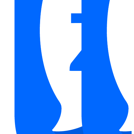
Thiết kế của máy giặt Bosch Serie 6 WAT28482SG 9kg được chú
trọng vào sự chắc chắn, linh hoạt và thẩm mỹ hiện đại.
Máy có dung tích lồng giặt lớn 63 lít, cho phép giặt tới 9kg