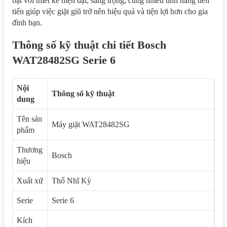
bật với thiết kế hiện đại, sang trọng, cùng nhiều tính năng tiên
tiến giúp việc giặt giũ trở nên hiệu quả và tiện lợi hơn cho gia
đình bạn.
Thông số kỹ thuật chi tiết Bosch
WAT28482SG Serie 6
Nội
Thông số kỹ thuật
dung
Tên sản
Máy giặt WAT28482SG
phẩm
Thương
Bosch
hiệu
Xuất xứ
Thổ Nhĩ Kỳ
Serie
Serie 6
Kích