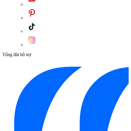
nước
Chiều
dài ống
150 cm
cấp
nước
Bảo
3 năm
Tổng đài hỗ trợ
hành
Thiết kế của máy giặt Bosch Serie 6 WAT28482SG 9kg được
chú trọng vào sự chắc chắn, linh hoạt và thẩm mỹ hiện đại. Vỏ
máy làm từ thép cao cấp không gỉ, phủ lớp sơn trắng tinh tế,
tạo ấn tượng ngay từ cái nhìn đầu tiên. Bảng điều khiển với 15
chương trình giặt cơ bản dễ dàng thao tác bằng núm vặn inox
và màn hình LED hiển thị rõ ràng các thông số. Cửa máy giặt
ở phía trước có đường kính 32cm và góc mở rộng 171 độ, bản
lề bên trái, giúp việc bỏ và lấy quần áo thuận tiện hơn. Với
kích thước 84.8 cm x 59.8 cm x 59.0 cm và trọng lượng 70.4
kg, máy dễ dàng lắp đặt gần nguồn cấp và thoát nước.