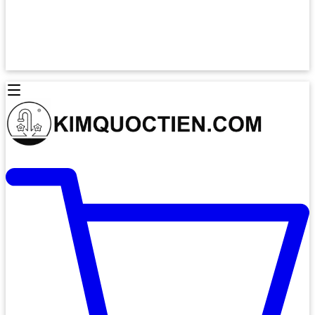
Lò Nướng Âm Tủ
Lò Nướng Bosch
Lò Nướng Độc lập
Lò Nướng Hafele
Thiết Bị Vệ Sinh
Máy Hút Mùi
Thiết Bị Vệ Sinh INAX
Máy Hút Khử Mùi Classic
Thiết Bị Vệ Sinh TOTO
Máy Hút Khử Mùi Đảo
Thiết Bị Vệ Sinh Cotto
Máy Hút Mùi Áp Tường
Thiết Bị Vệ Sinh CAESAR
Máy Hút Mùi Âm Trần
Thiết Bị Vệ Sinh American Standard
Máy Rửa Chén Bát
Thiết Bị Vệ Sinh BELLO
Máy Rửa Chén Âm Toàn Phần
Thiết Bị Vệ Sinh VIGLACERA
Máy Rửa Chén Bát 12 Bộ
Thiết Bị Vệ Sinh THIÊN THANH
Máy Rửa Chén Bát Bán Âm
Thiết Bị Bếp