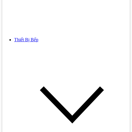
Thiết Bị Bếp
Bồn Cầu
Bồn cầu TOTO
Bồn cầu INAX
Bồn Cầu Thông Minh
Bồn Cầu 1 Khối
Bồn Cầu 2 Khối
Bồn Cầu Trẻ Em
Bồn cầu AMERICAN STANDARD
Bồn cầu CAESAR
Bồn Cầu COTTO