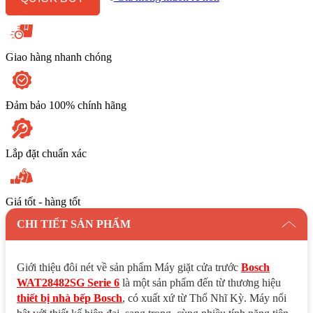
kg
số
lượng
Giao hàng nhanh chóng
Đảm bảo 100% chính hãng
Lắp đặt chuẩn xác
Giá tốt - hàng tốt
CHI TIẾT SẢN PHẨM
Giới thiệu đôi nét về sản phẩm Máy giặt cửa trước
Bosch
WAT28482SG Serie 6
là một sản phẩm đến từ thương hiệu
thiết bị nhà bếp Bosch
, có xuất xứ từ Thổ Nhĩ Kỳ. Máy nổi