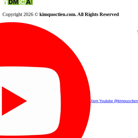
Copyright 2026 ©
kimquoctien.com. All Rights Reserved
Chat Facebook
Chat Zalo
(8h00 - 21h30)
(8h00 - 21h3
Xem Tik Tok
Xem Youtube
Gọi điện
@kimquoctienoffi
(8h00 - 21h30)
@kimquoctien