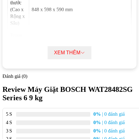
thước
(Cao x
848 x 598 x 590 mm
Rộng x
Sâu)
Trọng
70.4 kg
lượng
XEM THÊM
Tải
trọng
9 kg
giặt
Đánh giá (0)
Dung
tích
Review Máy Giặt BOSCH WAT28482SG
63 lít
lồng
Series 6 9 kg
giặt
Tốc độ
5
0%
| 0 đánh giá
quay tối
1400 vòng / phút
4
0%
| 0 đánh giá
đa
3
0%
| 0 đánh giá
Bản lề
2
0%
| 0 đánh giá