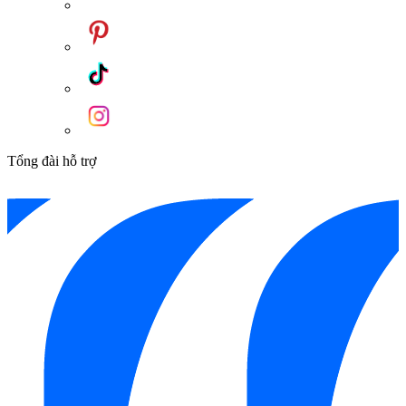
Giặt tay: Giặt quần áo ít bẩn bằng nước lạnh.
Chương trình giặt ưa thích: Lưu lại chương trình giặt bạn
thường xuyên sử dụng.
Với khối lượng giặt 8kg, máy giặt Malloca MWM-C1903E là
lựa chọn lý tưởng cho các gia đình có từ 5 đến 7 thành viên,
giúp bạn thoải mái giặt giũ quần áo, chăn mền một cách dễ
dàng.
Tổng đài hỗ trợ