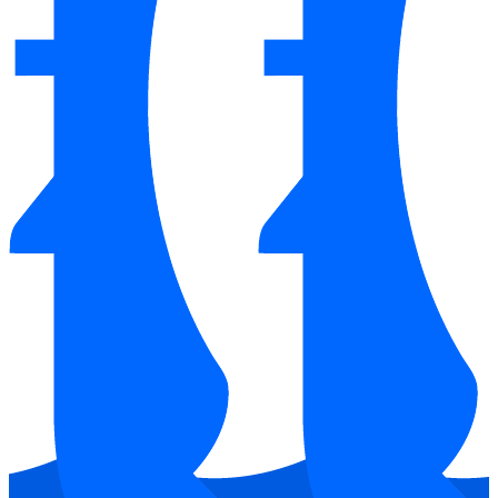
Thông tin kích thước của máy giặt Malloca MWM-C1903E
Lồng giặt của máy được làm từ thép không gỉ với kết cấu kim
cương độc đáo, không chỉ sáng bóng mà còn giúp làm sạch
quần áo hiệu quả. Các lỗ thoát nước hình kim cương trên lồng
giặt giúp quần áo di chuyển nhẹ nhàng, bảo vệ sợi vải không bị
hư tổn.
Máy giặt Malloca MWM-C1903E còn được trang bị công
nghệ Inverter hiện đại, giúp máy vận hành êm ái, bền bỉ và tiết
kiệm điện nước đáng kể so với các dòng máy giặt thông
thường.