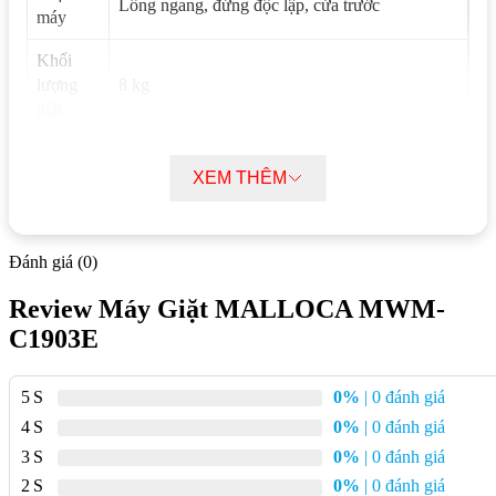
Lồng ngang, đứng độc lập, cửa trước
máy
Khối
lượng
8 kg
giặt
Chương
16 chương trình
trình giặt
XEM THÊM
Bảng
điều
Nút bấm, núm vặn, màn hình LED hiển thị
Đánh giá (0)
khiển
Review Máy Giặt MALLOCA MWM-
Lồng
Thép không gỉ, kết cấu kim cương
C1903E
giặt
Công
5
0%
| 0 đánh giá
nghệ
Có
4
0%
| 0 đánh giá
Inverter
3
0%
| 0 đánh giá
Kích
2
0%
| 0 đánh giá
thước
W595 x D622 x H850 mm