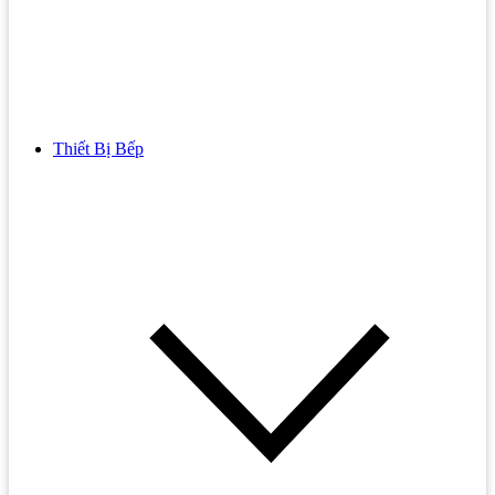
Thiết Bị Bếp
Bồn Cầu
Bồn cầu TOTO
Bồn cầu INAX
Bồn Cầu Thông Minh
Bồn Cầu 1 Khối
Bồn Cầu 2 Khối
Bồn Cầu Trẻ Em
Bồn cầu AMERICAN STANDARD
Bồn cầu CAESAR
Bồn Cầu COTTO