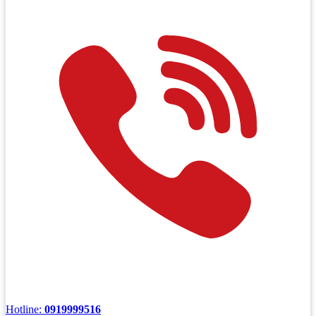
Hotline:
0919999516