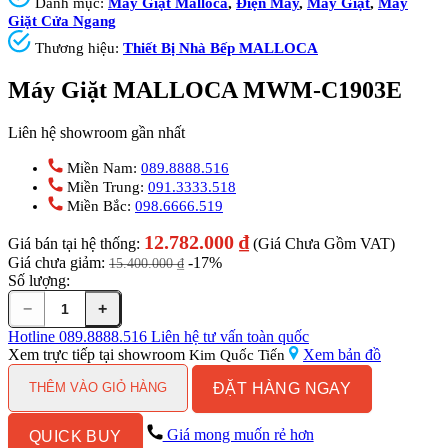
Danh mục:
Máy Giặt Malloca
,
Điện Máy
,
Máy Giặt
,
Máy
Giặt Cửa Ngang
Thương hiệu:
Thiết Bị Nhà Bếp MALLOCA
Máy Giặt MALLOCA MWM-C1903E
Liên hệ showroom gần nhất
Miền Nam:
089.8888.516
Miền Trung:
091.3333.518
Miền Bắc:
098.6666.519
12.782.000
₫
Giá bán tại hệ thống:
(Giá Chưa Gồm VAT)
Giá chưa giảm:
-17%
15.400.000
₫
Số lượng:
−
+
Máy
Giặt
Hotline
089.8888.516
Liên hệ tư vấn toàn quốc
MALLOCA
Xem trực tiếp tại showroom
Xem bản đồ
Kim Quốc Tiến
MWM-
ĐẶT HÀNG NGAY
C1903E
THÊM VÀO GIỎ HÀNG
số
lượng
Giá mong muốn rẻ hơn
QUICK BUY