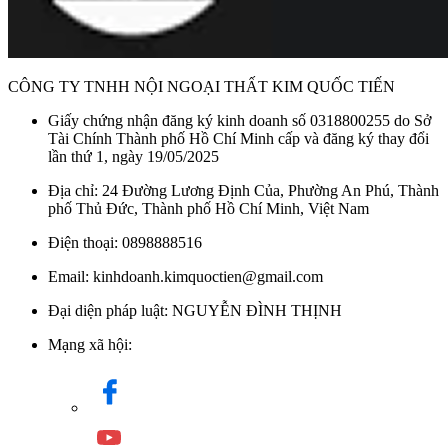
Chăm sóc trẻ em: Giặt kỹ hơn để quần áo trẻ em được sạch
tối đa.
Đồ Jeans: Chương trình giặt riêng cho quần áo jeans.
CÔNG TY TNHH NỘI NGOẠI THẤT KIM QUỐC TIẾN
Hỗn hợp: Giặt các chất liệu khó giặt như áo choàng tắm, vỏ
Giấy chứng nhận đăng ký kinh doanh số 0318800255 do Sở
gối.
Tài Chính Thành phố Hồ Chí Minh cấp và đăng ký thay đổi
lần thứ 1, ngày 19/05/2025
Vải màu: Giặt vải sáng màu, tránh phai màu.
Địa chỉ: 24 Đường Lương Định Của, Phường An Phú, Thành
Chế độ vắt: Chỉ thực hiện chức năng vắt.
phố Thủ Đức, Thành phố Hồ Chí Minh, Việt Nam
Chế độ quay: Chỉ thực hiện chức năng quay, xả nước xà
Điện thoại: 0898888516
phòng và nước xả.
Email: kinhdoanh.kimquoctien@gmail.com
Chế độ xả và vắt: Chỉ thực hiện chức năng xả và vắt.
Len: Giặt vải len theo nhiệt độ và lượng bột giặt phù hợp.
Đại diện pháp luật: NGUYỄN ĐÌNH THỊNH
Vải nhạy cảm: Giặt nhẹ nhàng các loại vải mỏng, dễ hỏng.
Mạng xã hội:
Giặt nhanh: Giặt quần áo ít bẩn với số lượng nhỏ trong thời
gian ngắn.
Đồ thể thao: Giặt quần áo thể thao.