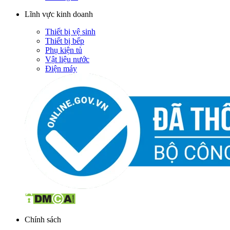
Lĩnh vực kinh doanh
Thiết bị vệ sinh
Thiết bị bếp
Phụ kiện tủ
Vật liệu nước
Điện máy
Chính sách