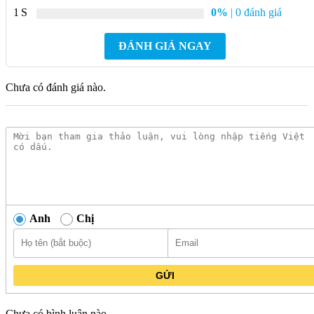
1
0%
| 0 đánh giá
(RxSxC)
Chất liệu
ĐÁNH GIÁ NGAY
thân
Thép, phủ sơn tĩnh điện
máy
Chưa có đánh giá nào.
Giặt nhanh 15 phút, thêm quần áo khi giặt, khoá
Chế độ
trẻ em, chương trình giặt yêu thích, hệ thống tự
nổi bật
cân bằng máy
Bảo
3 năm
hành
Xuất xứ
(Thông tin không có trong nguồn)
Anh
Chị
Mô tả chi tiết máy giặt Malloca MWM-
C1903E
GỬI
Máy giặt Malloca MWM-C1903E mang đến vẻ đẹp tinh tế cho
không gian sống của bạn với thiết kế cửa trước hiện đại và màu
Chưa có bình luận nào