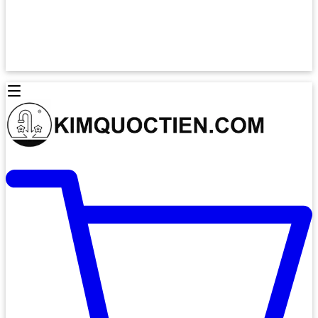
Lò Nướng Âm Tủ
Lò Nướng Bosch
Lò Nướng Độc lập
Lò Nướng Hafele
Thiết Bị Vệ Sinh
Máy Hút Mùi
Thiết Bị Vệ Sinh INAX
Máy Hút Khử Mùi Classic
Thiết Bị Vệ Sinh TOTO
Máy Hút Khử Mùi Đảo
Thiết Bị Vệ Sinh Cotto
Máy Hút Mùi Áp Tường
Thiết Bị Vệ Sinh CAESAR
Máy Hút Mùi Âm Trần
Thiết Bị Vệ Sinh American Standard
Máy Rửa Chén Bát
Thiết Bị Vệ Sinh BELLO
Máy Rửa Chén Âm Toàn Phần
Thiết Bị Vệ Sinh VIGLACERA
Máy Rửa Chén Bát 12 Bộ
Thiết Bị Vệ Sinh THIÊN THANH
Máy Rửa Chén Bát Bán Âm
Thiết Bị Bếp