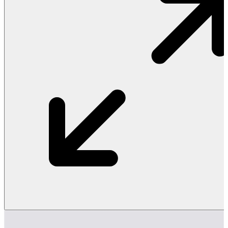
Vật Liệu Nước
Thiết Bị Nước STIEBEL ELTRON
Thiết Bị Nước ARISTON
Thiết Bị Nước TÂN Á ĐẠI THÀNH