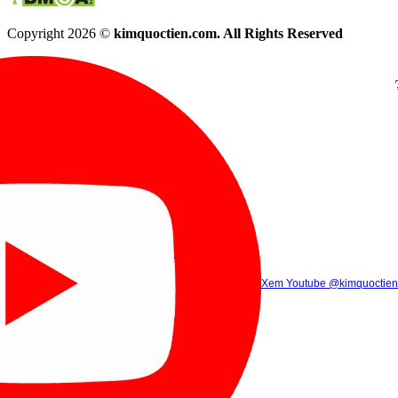
Copyright 2026 ©
kimquoctien.com. All Rights Reserved
Chat Facebook
Chat Zalo
(8h00 - 21h30)
(8h00 - 21h3
Xem Tik Tok
Xem Youtube
Gọi điện
@kimquoctienoffi
(8h00 - 21h30)
@kimquoctien