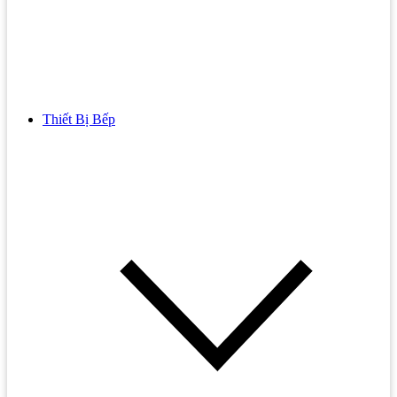
Thiết Bị Bếp
Bồn Cầu
Bồn cầu TOTO
Bồn cầu INAX
Bồn Cầu Thông Minh
Bồn Cầu 1 Khối
Bồn Cầu 2 Khối
Bồn Cầu Trẻ Em
Bồn cầu AMERICAN STANDARD
Bồn cầu CAESAR
Bồn Cầu COTTO