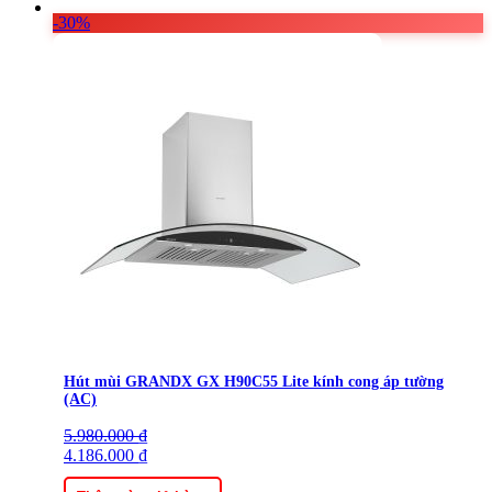
-30%
Hút mùi GRANDX GX H90C55 Lite kính cong áp tường
(AC)
5.980.000
Giá
Giá
₫
gốc
4.186.000
hiện
₫
là:
tại