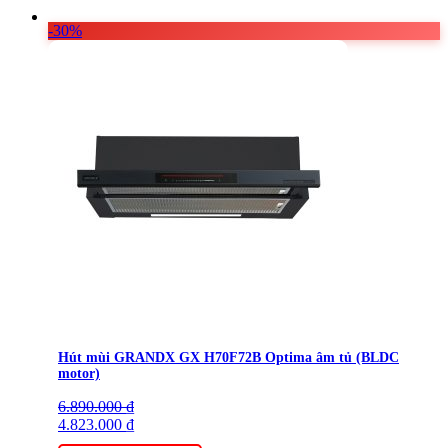
-30%
Hút mùi GRANDX GX H70F72B Optima âm tủ (BLDC
motor)
6.890.000
Giá
Giá
₫
gốc
4.823.000
hiện
₫
là:
tại