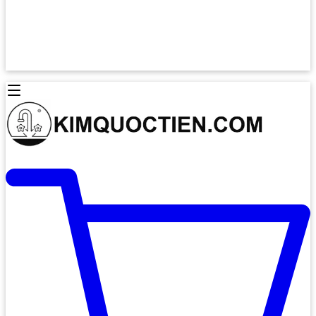
Lò Nướng Âm Tủ
Lò Nướng Bosch
Lò Nướng Độc lập
Lò Nướng Hafele
Thiết Bị Vệ Sinh
Máy Hút Mùi
Thiết Bị Vệ Sinh INAX
Máy Hút Khử Mùi Classic
Thiết Bị Vệ Sinh TOTO
Máy Hút Khử Mùi Đảo
Thiết Bị Vệ Sinh Cotto
Máy Hút Mùi Áp Tường
Thiết Bị Vệ Sinh CAESAR
Máy Hút Mùi Âm Trần
Thiết Bị Vệ Sinh American Standard
Máy Rửa Chén Bát
Thiết Bị Vệ Sinh BELLO
Máy Rửa Chén Âm Toàn Phần
Thiết Bị Vệ Sinh VIGLACERA
Máy Rửa Chén Bát 12 Bộ
Thiết Bị Vệ Sinh THIÊN THANH
Máy Rửa Chén Bát Bán Âm
Thiết Bị Bếp