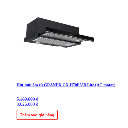
Hút mùi âm tủ GRANDX GX H70F58B Lite (AC motor)
5.180.000
Giá
Giá
₫
gốc
3.626.000
hiện
₫
là:
tại
5.180.000 ₫.
là:
Thêm vào giỏ hàng
3.626.000 ₫.