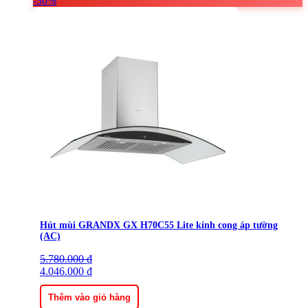
-30%
Hút mùi GRANDX GX H70C55 Lite kính cong áp tường
(AC)
5.780.000
Giá
Giá
₫
gốc
4.046.000
hiện
₫
là:
tại
5.780.000 ₫.
là:
Thêm vào giỏ hàng