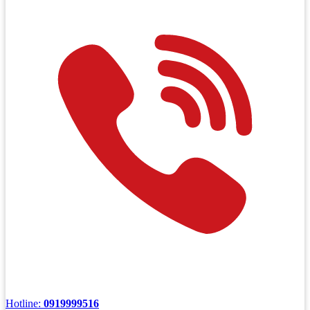
Hotline:
0919999516