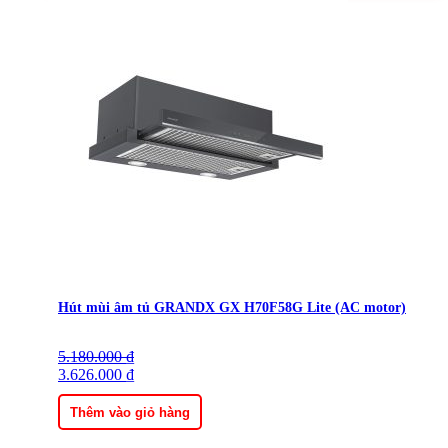
Hút mùi âm tủ GRANDX GX H70F58G Lite (AC motor)
5.180.000
Giá
Giá
₫
gốc
3.626.000
hiện
₫
là:
tại
5.180.000 ₫.
là:
Thêm vào giỏ hàng
3.626.000 ₫.