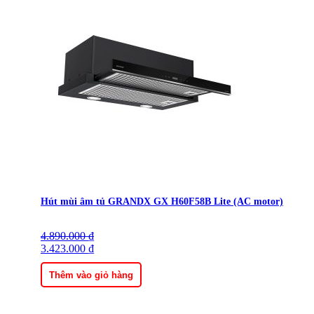
Hút mùi âm tủ GRANDX GX H60F58B Lite (AC motor)
4.890.000
Giá
Giá
₫
gốc
3.423.000
hiện
₫
là:
tại
4.890.000 ₫.
là:
Thêm vào giỏ hàng
3.423.000 ₫.