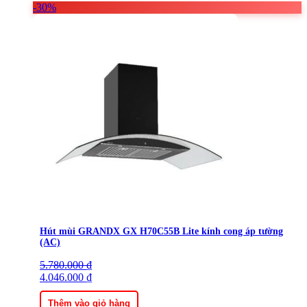
-30%
Hút mùi GRANDX GX H70C55B Lite kính cong áp tường
(AC)
5.780.000
Giá
Giá
₫
gốc
4.046.000
hiện
₫
là:
tại
5.780.000 ₫.
là:
Thêm vào giỏ hàng