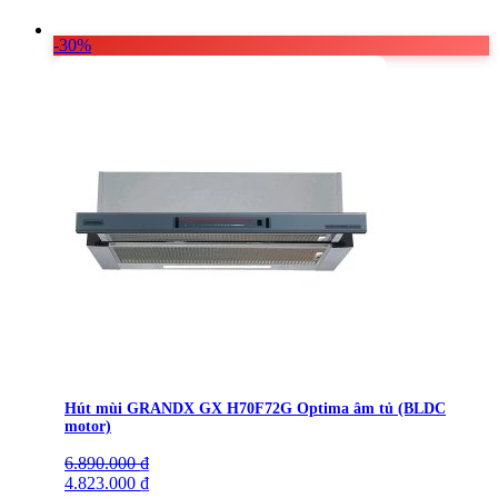
-30%
Hút mùi GRANDX GX H70F72G Optima âm tủ (BLDC
motor)
6.890.000
Giá
Giá
₫
gốc
4.823.000
hiện
₫