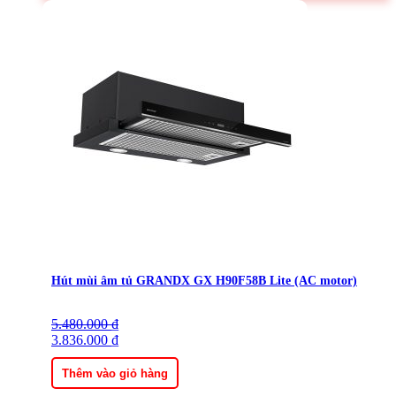
Hút mùi âm tủ GRANDX GX H90F58B Lite (AC motor)
5.480.000
Giá
Giá
₫
gốc
3.836.000
hiện
₫
là:
tại
5.480.000 ₫.
là:
Thêm vào giỏ hàng
3.836.000 ₫.