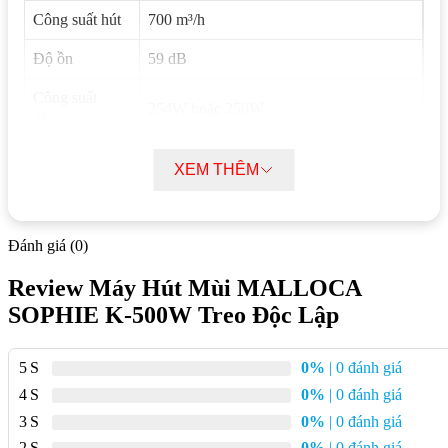
Công suất hút
700 m³/h
Độ ồn
59 dB
Công suất
254W hoặc 250W
động cơ
Điện áp
220V/50Hz hoặc 220-240V/50Hz
XEM THÊM
Kích thước
Ø500 mm
Điều khiển
Remote (4 tốc độ)
Đánh giá (0)
Đèn chiếu sáng
4 x 1W LED + 6W LED trang trí
Review Máy Hút Mùi MALLOCA
SOPHIE K-500W Treo Độc Lập
Lưới lọc mỡ
Inox + Nhôm
Nhựa Polyme + sơn trắng tĩnh điện hoặc
Chất liệu
5
0%
| 0 đánh giá
Inox + Sơn trắng
4
0%
| 0 đánh giá
Khử mùi
Than hoạt tính (tự hủy)
3
0%
| 0 đánh giá
2
0%
| 0 đánh giá