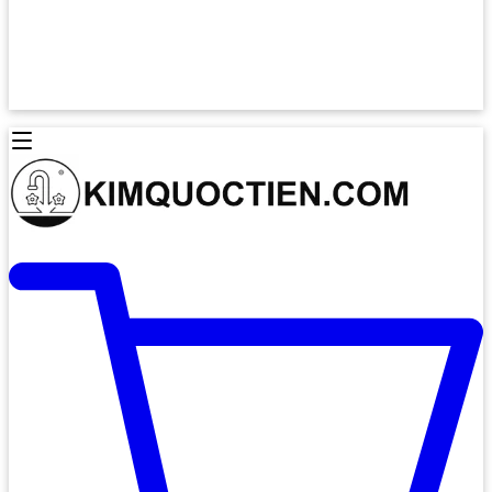
Lò Nướng Âm Tủ
Lò Nướng Bosch
Lò Nướng Độc lập
Lò Nướng Hafele
Thiết Bị Vệ Sinh
Máy Hút Mùi
Thiết Bị Vệ Sinh INAX
Máy Hút Khử Mùi Classic
Thiết Bị Vệ Sinh TOTO
Máy Hút Khử Mùi Đảo
Thiết Bị Vệ Sinh Cotto
Máy Hút Mùi Áp Tường
Thiết Bị Vệ Sinh CAESAR
Máy Hút Mùi Âm Trần
Thiết Bị Vệ Sinh American Standard
Máy Rửa Chén Bát
Thiết Bị Vệ Sinh BELLO
Máy Rửa Chén Âm Toàn Phần
Thiết Bị Vệ Sinh VIGLACERA
Máy Rửa Chén Bát 12 Bộ
Thiết Bị Vệ Sinh THIÊN THANH
Máy Rửa Chén Bát Bán Âm
Thiết Bị Bếp