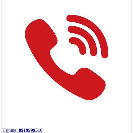
Hotline:
0919999516