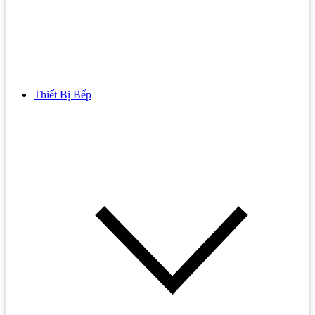
Thiết Bị Bếp
Bồn Cầu
Bồn cầu TOTO
Bồn cầu INAX
Bồn Cầu Thông Minh
Bồn Cầu 1 Khối
Bồn Cầu 2 Khối
Bồn Cầu Trẻ Em
Bồn cầu AMERICAN STANDARD
Bồn cầu CAESAR
Bồn Cầu COTTO