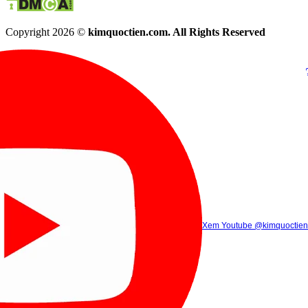
Copyright 2026 ©
kimquoctien.com. All Rights Reserved
Chat Facebook
Chat Zalo
(8h00 - 21h30)
(8h00 - 21h3
Xem Tik Tok
Xem Youtube
Gọi điện
@kimquoctienoffi
(8h00 - 21h30)
@kimquoctien