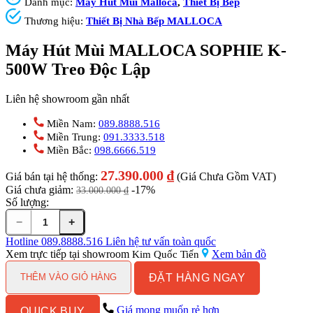
Danh mục:
Máy Hút Mùi Malloca
,
Thiết Bị Bếp
Thương hiệu:
Thiết Bị Nhà Bếp MALLOCA
Máy Hút Mùi MALLOCA SOPHIE K-
500W Treo Độc Lập
Liên hệ showroom gần nhất
Miền Nam:
089.8888.516
Miền Trung:
091.3333.518
Miền Bắc:
098.6666.519
27.390.000
₫
Giá bán tại hệ thống:
(Giá Chưa Gồm VAT)
Giá chưa giảm:
-17%
33.000.000
₫
Số lượng:
−
+
Máy
Hút
Hotline
089.8888.516
Liên hệ tư vấn toàn quốc
Mùi
Xem trực tiếp tại showroom
Xem bản đồ
Kim Quốc Tiến
MALLOCA
ĐẶT HÀNG NGAY
SOPHIE
THÊM VÀO GIỎ HÀNG
K-
500W
Giá mong muốn rẻ hơn
QUICK BUY